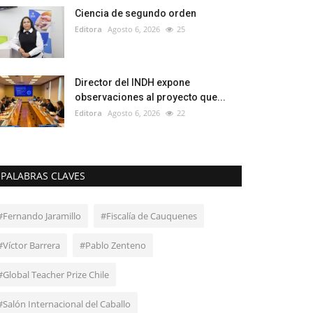
Ciencia de segundo orden
Editora
Agosto 6, 2026
25
Director del INDH expone
observaciones al proyecto que...
Editora
Agosto 6, 2026
22
PALABRAS CLAVES
#Fernando Jaramillo
#Fiscalía de Cauquenes
#Víctor Barrera
#Pablo Zenteno
#Global Teacher Prize Chile
#Salón Internacional del Caballo