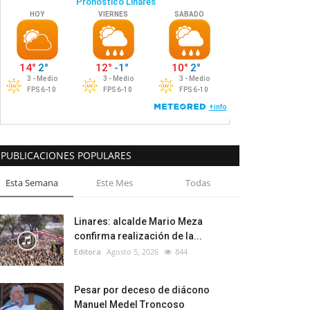
PUBLICACIONES POPULARES
Esta Semana
Este Mes
Todas
Linares: alcalde Mario Meza
confirma realización de la...
Editora
Agosto 5, 2026
844
Pesar por deceso de diácono
Manuel Medel Troncoso