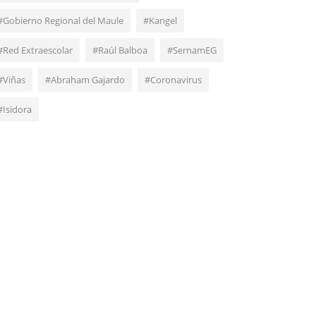
#Gobierno Regional del Maule
#Kangel
#Red Extraescolar
#Raúl Balboa
#SernamEG
#Viñas
#Abraham Gajardo
#Coronavirus
#Isidora