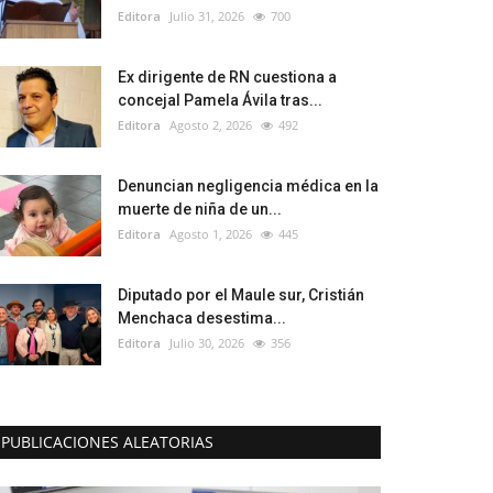
Editora
Julio 31, 2026
700
Ex dirigente de RN cuestiona a
concejal Pamela Ávila tras...
Editora
Agosto 2, 2026
492
Denuncian negligencia médica en la
muerte de niña de un...
Editora
Agosto 1, 2026
445
Diputado por el Maule sur, Cristián
Menchaca desestima...
Editora
Julio 30, 2026
356
PUBLICACIONES ALEATORIAS