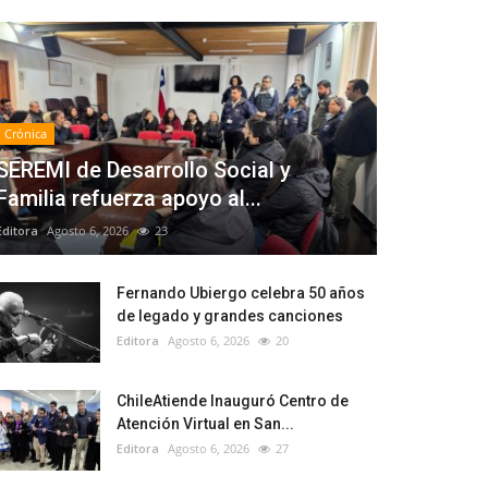
Crónica
SEREMI de Desarrollo Social y
Familia refuerza apoyo al...
Editora
Agosto 6, 2026
23
Fernando Ubiergo celebra 50 años
de legado y grandes canciones
Editora
Agosto 6, 2026
20
ChileAtiende Inauguró Centro de
Atención Virtual en San...
Editora
Agosto 6, 2026
27