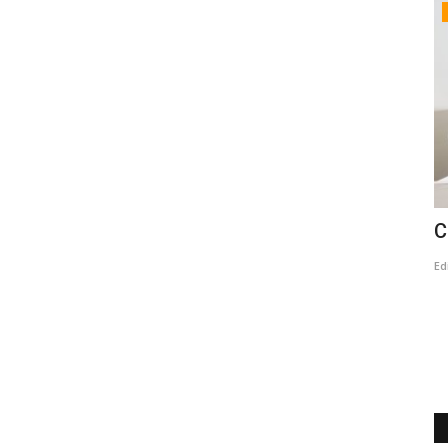
Deporte
Pública
Linares tiene campeón nacional de
C
Compak Sporting
Ed
Editora
Noviembre 26, 2025
1529
esta
Víctor Rodríguez Rojas, que además es el presidente de la
Asociación de Pesca, Caza...