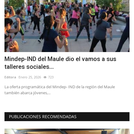
Mindep-IND del Maule dio el vamos a sus
¿
talleres sociales...
d
Editora
Enero 25, 2026
723
Ed
La oferta programática del Mindep- IND de la región del Maule
El
también abarca jóvenes,...
Pr
PUBLICACIONES RECOMENDADAS