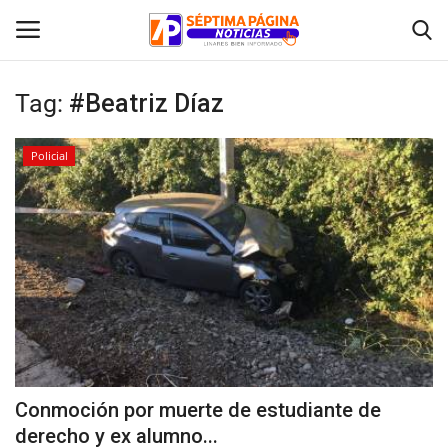
Tag:
#Beatriz Díaz
Inicio
Policial
Crónica
Policial
Tribunales
Deporte
Política
Conmoción por muerte de estudiante de
derecho y ex alumno...
Espectáculos