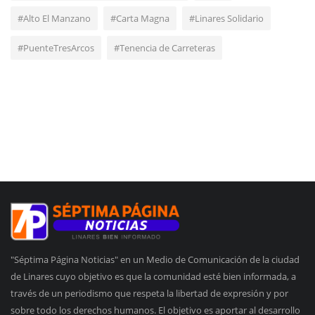
#Alto El Manzano
#Carta Magna
#Linares Solidario
#PuenteTresArcos
#Tenencia de Carreteras
"Séptima Página Noticias" en un Medio de Comunicación de la ciudad
de Linares cuyo objetivo es que la comunidad esté bien informada, a
través de un periodismo que respeta la libertad de expresión y por
sobre todo los derechos humanos. El objetivo es aportar al desarrollo