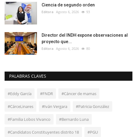
Ciencia de segundo orden
Editora
Agosto 6, 2026
93
Director del INDH expone observaciones al
proyecto que...
Editora
Agosto 6, 2026
80
PALABRAS CLAVES
#Eddy García
#FNDR
#Cáncer de mamas
#CárceLinares
#Iván Vergara
#Patricia González
#Familia Lobos Vivanco
#Bernardo Luna
#Candidatos Constituyentes distrito 18
#PGU