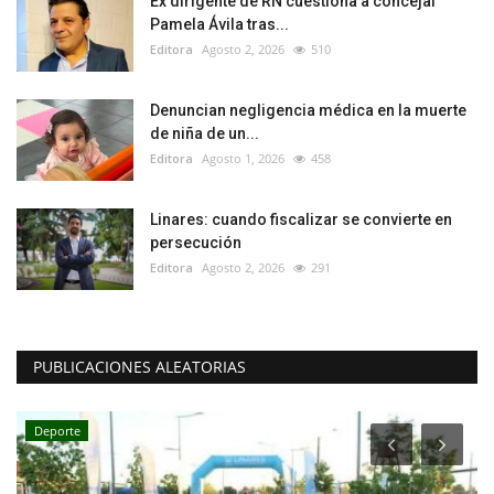
Ex dirigente de RN cuestiona a concejal
Pamela Ávila tras...
Editora
Agosto 2, 2026
510
Denuncian negligencia médica en la muerte
de niña de un...
Editora
Agosto 1, 2026
458
Linares: cuando fiscalizar se convierte en
persecución
Editora
Agosto 2, 2026
291
PUBLICACIONES ALEATORIAS
Deporte