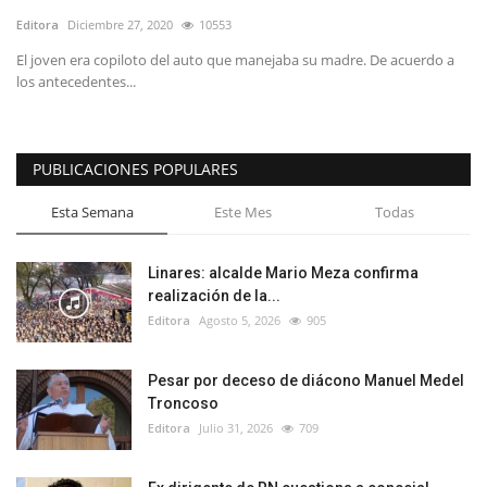
Editora
Diciembre 27, 2020
10553
El joven era copiloto del auto que manejaba su madre. De acuerdo a
los antecedentes...
PUBLICACIONES POPULARES
Esta Semana
Este Mes
Todas
Linares: alcalde Mario Meza confirma
realización de la...
Editora
Agosto 5, 2026
905
Pesar por deceso de diácono Manuel Medel
Troncoso
Editora
Julio 31, 2026
709