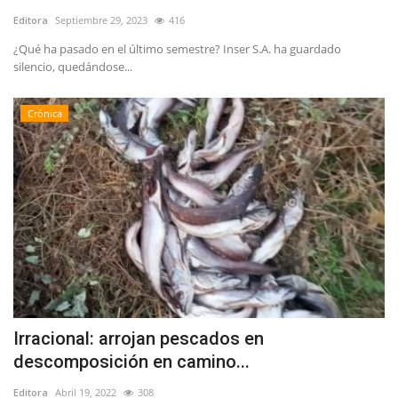
Editora
Septiembre 29, 2023
416
¿Qué ha pasado en el último semestre? Inser S.A. ha guardado
silencio, quedándose...
Crónica
Irracional: arrojan pescados en
descomposición en camino...
Editora
Abril 19, 2022
308