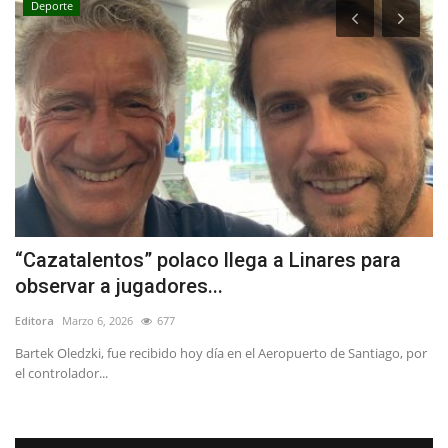
Deporte
“Cazatalentos” polaco llega a Linares para
C
observar a jugadores...
c
Editora
Marzo 6, 2026
677
Ed
Bartek Oledzki, fue recibido hoy día en el Aeropuerto de Santiago, por
Po
el controlador...
in