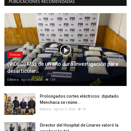
PUBLICACIONES RECOMENDADAS
Policial
(VIDEO) Más de un año duró investigación para
desarticular...
Editora
Agosto 8, 2026
159
Prolongados cortes eléctricos: diputado
Menchaca se reúne...
Editora
Agosto 8, 2026
84
Director del Hospital de Linares valoró la