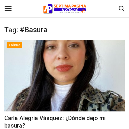
Tag:
#Basura
Inicio
Crónica
Crónica
Policial
Tribunales
Deporte
Política
Carla Alegría Vásquez: ¿Dónde dejo mi
basura?
Espectáculos