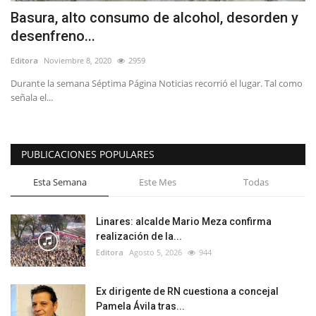
Basura, alto consumo de alcohol, desorden y
desenfreno...
Editora
Noviembre 8, 2020
2959
Durante la semana Séptima Página Noticias recorrió el lugar. Tal como
señala el...
PUBLICACIONES POPULARES
Esta Semana
Este Mes
Todas
Linares: alcalde Mario Meza confirma
realización de la...
Editora
Agosto 5, 2026
944
Ex dirigente de RN cuestiona a concejal
Pamela Ávila tras...