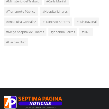
#Ministerio del Trabajo
#Carla Marilaf
#Transporte Público
#Hospital Linares
#Ana Luisa González
#Francisco Soteras
#Luis Ravanal
#Mega hospital de Linares
#Johanna Barros
#ONL
#Hernán Díaz