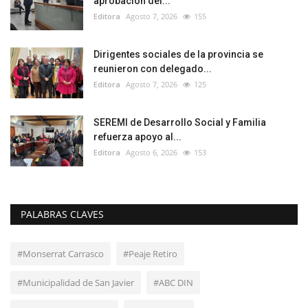
aprobación del...
Editora
Agosto 7, 2026
155
Dirigentes sociales de la provincia se
reunieron con delegado...
Editora
Agosto 7, 2026
125
SEREMI de Desarrollo Social y Familia
refuerza apoyo al...
Editora
Agosto 6, 2026
153
PALABRAS CLAVES
#Monserrat Carrasco
#Peaje Retiro
#Municipalidad de San Javier
#ABC DIN