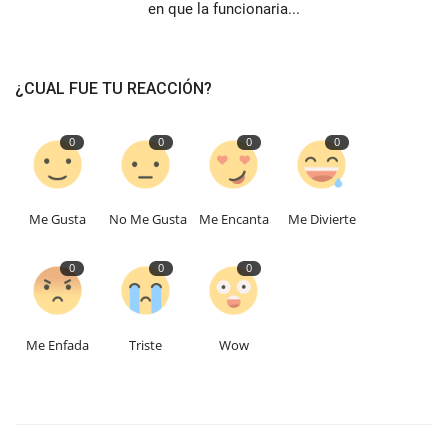
en que la funcionaria...
¿CUAL FUE TU REACCIÓN?
0
0
0
0
Me Gusta
No Me Gusta
Me Encanta
Me Divierte
0
0
0
Me Enfada
Triste
Wow