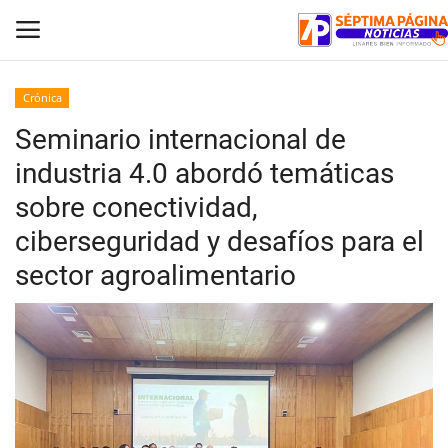
Crónica
Seminario internacional de
Inicio
industria 4.0 abordó temáticas
Crónica
sobre conectividad,
ciberseguridad y desafíos para el
Policial
sector agroalimentario
Tribunales
Deporte
Política
Espectáculos