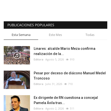
PUBLICACIONES POPULARES
Esta Semana
Este Mes
Todas
Linares: alcalde Mario Meza confirma
realización de la...
Editora
Agosto 5, 2026
910
Pesar por deceso de diácono Manuel Medel
Troncoso
Editora
Julio 31, 2026
710
Ex dirigente de RN cuestiona a concejal
Pamela Ávila tras...
Editora
Agosto 2, 2026
511