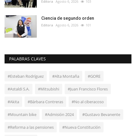
Editora
Agosto 6, 2026
103
Ciencia de segundo orden
Editora
Agosto 6, 2026
101
PALABRAS CLAVES
#Esteban Rodríguez
#Alta Montaña
#GORE
#Astaldi S.A.
#Mitsubishi
#Juan Francisco Flores
#Akita
#Bárbara Contreras
#No al ciberacoso
#Mountain bike
#Admisión 2024
#Gustavo Bevanente
#Reforma a las pensiones
#Nueva Constitución