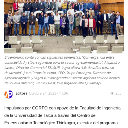
El seminario contó con las siguientes ponencias; “Convergencia entre
conectividad y ciberseguridad para el sector agroalimentario”, Alejandro
Lastra, Director Comercial TELSUR. “Agricultura 4.0: desafíos para su
desarrollo”, Juan Carlos Passano, CEO Grupo ForoAgro, Director de
Agrointeligencia y “Agro 4.0: integrando el sector agrícola chileno dentro
del nuevo milenio”, Stanley Best, Investigador INIA Quilamapu.
Editora
Octubre 24, 2023 - 17:36
255
Impulsado por CORFO con apoyo de la Facultad de Ingeniería
de la Universidad de Talca a través del Centro de
Extensionismo Tecnológico Thinkagro, ejecutor del programa