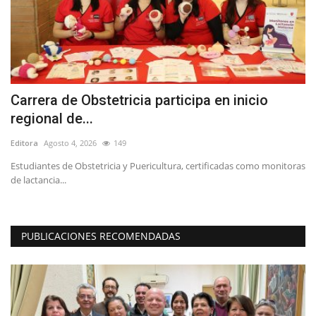
Carrera de Obstetricia participa en inicio
(
regional de...
i
Editora
Agosto 4, 2026
149
Ed
Estudiantes de Obstetricia y Puericultura, certificadas como monitoras
Lo
de lactancia...
PUBLICACIONES RECOMENDADAS