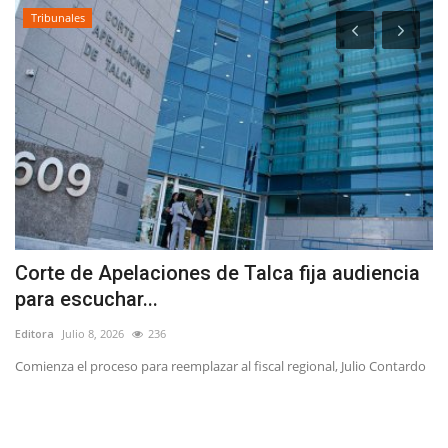
Tribunales
Corte de Apelaciones de Talca fija audiencia
R
para escuchar...
s
Editora
Julio 8, 2026
236
Ed
Comienza el proceso para reemplazar al fiscal regional, Julio Contardo
El
Co