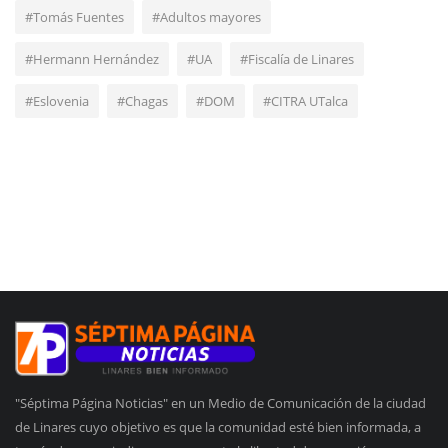
#Tomás Fuentes
#Adultos mayores
#Hermann Hernández
#UA
#Fiscalía de Linares
#Eslovenia
#Chagas
#DOM
#CITRA UTalca
"Séptima Página Noticias" en un Medio de Comunicación de la ciudad
de Linares cuyo objetivo es que la comunidad esté bien informada, a