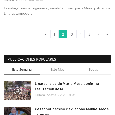
La indagatoria del organismo, señala también que la Municipalidad de
Linares tampoco...
‹
›
»
1
2
3
4
5
PUBLICACIONES POPULARES
Esta Semana
Este Mes
Todas
Linares: alcalde Mario Meza confirma
realización de la...
Editora
Agosto 5, 2026
881
Pesar por deceso de diácono Manuel Medel
Troncoso