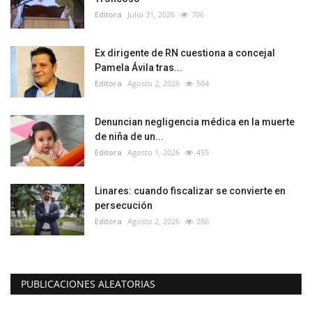
Editora
Julio 31, 2026
706
Ex dirigente de RN cuestiona a concejal
Pamela Ávila tras...
Editora
Agosto 2, 2026
504
Denuncian negligencia médica en la muerte
de niña de un...
Editora
Agosto 1, 2026
455
Linares: cuando fiscalizar se convierte en
persecución
Editora
Agosto 2, 2026
286
PUBLICACIONES ALEATORIAS