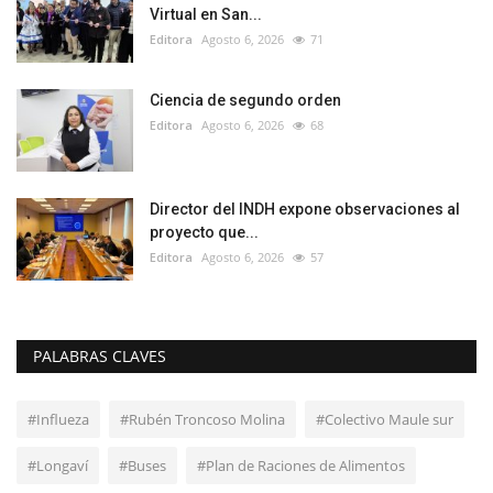
Virtual en San...
Editora
Agosto 6, 2026
71
Ciencia de segundo orden
Editora
Agosto 6, 2026
68
Director del INDH expone observaciones al
proyecto que...
Editora
Agosto 6, 2026
57
PALABRAS CLAVES
#Influeza
#Rubén Troncoso Molina
#Colectivo Maule sur
#Longaví
#Buses
#Plan de Raciones de Alimentos