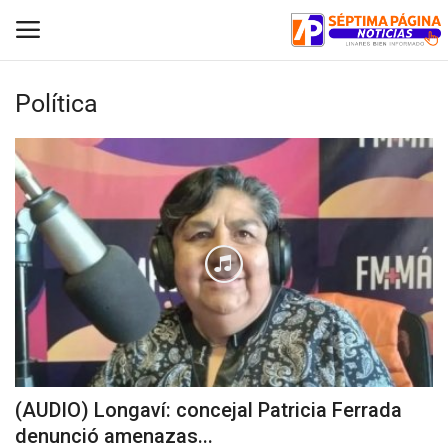
Política
Inicio
Crónica
Policial
Tribunales
Deporte
Política
(AUDIO) Longaví: concejal Patricia Ferrada
denunció amenazas...
Espectáculos