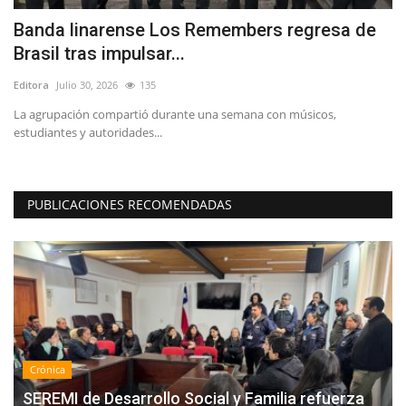
Diputado Menchaca por Ley de
(
Reconstrucción: “Las Pymes...
e
Editora
Julio 25, 2026
220
Ed
Ay
at
PUBLICACIONES RECOMENDADAS
Crónica
SEREMI de Desarrollo Social y Familia refuerza