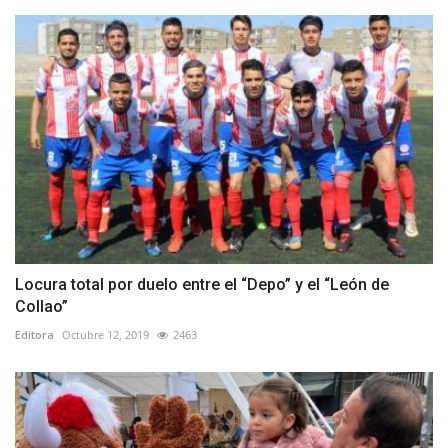
Locura total por duelo entre el “Depo” y el “León de
Collao”
Editora
Octubre 12, 2019
2463