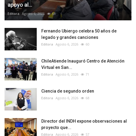
apoyo al...
Editora
Agosto 6, 2026
68
Fernando Ubiergo celebra 50 años de
legado y grandes canciones
Editora
Agosto 6, 2026
60
ChileAtiende Inauguró Centro de Atención
Virtual en San...
Editora
Agosto 6, 2026
71
Ciencia de segundo orden
Editora
Agosto 6, 2026
68
Director del INDH expone observaciones al
proyecto que...
Editora
Agosto 6, 2026
57