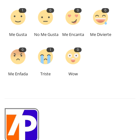
1
0
0
0
Me Gusta
No Me Gusta
Me Encanta
Me Divierte
0
1
0
Me Enfada
Triste
Wow