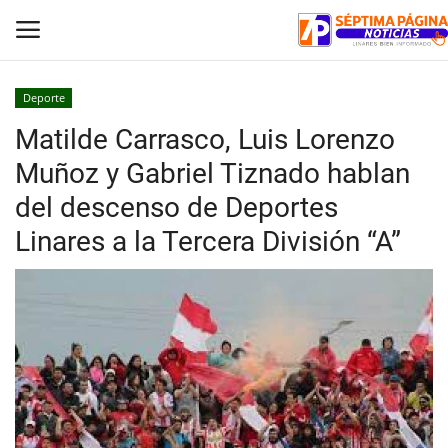
Deporte
Matilde Carrasco, Luis Lorenzo
Inicio
Muñoz y Gabriel Tiznado hablan
Crónica
del descenso de Deportes
Linares a la Tercera División “A”
Policial
Tribunales
Deporte
Política
Espectáculos