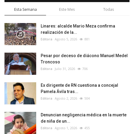
Esta Semana
Este Mes
Todas
Linares: alcalde Mario Meza confirma
realización de la...
Editora
Agosto 5, 2026
881
Pesar por deceso de diácono Manuel Medel
Troncoso
Editora
Julio 31, 2026
706
Ex dirigente de RN cuestiona a concejal
Pamela Ávila tras...
Editora
Agosto 2, 2026
504
Denuncian negligencia médica en la muerte
de niña de un...
Editora
Agosto 1, 2026
455