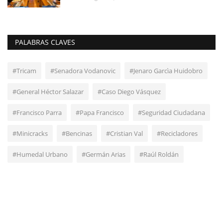
PALABRAS CLAVES
#Tricam
#Senadora Vodanovic
#Jenaro Garcìa Huidobro
#General Héctor Salazar
#Caso Diego Vásquez
#Francisco Parra
#Papa Francisco
#Seguridad Ciudadana
#Minicracks
#Bencinas
#Cristian Val
#Recicladores
#Humedal Urbano
#Germán Arias
#Raúl Roldán