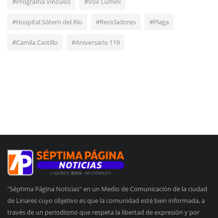
#Programa Vínculos
#Vox Lumini
#Hospital Sótero del Río
#Recicladores
#Plaga
#Camila Castillo
#Aniversario 119
"Séptima Página Noticias" en un Medio de Comunicación de la ciudad
de Linares cuyo objetivo es que la comunidad esté bien informada, a
través de un periodismo que respeta la libertad de expresión y por