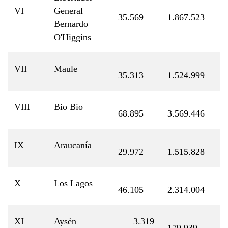
VI
General
3
35.569
1.867.523
Bernardo
O'Higgins
VII
Maule
3
35.313
1.524.999
VIII
Bio Bio
6
68.895
3.569.446
IX
Araucanía
2
29.972
1.515.828
X
Los Lagos
4
46.105
2.314.004
XI
Aysén
3.319
0
179.939