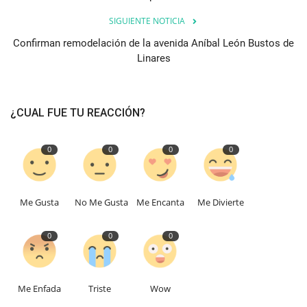
SIGUIENTE NOTICIA
Confirman remodelación de la avenida Aníbal León Bustos de
Linares
¿CUAL FUE TU REACCIÓN?
0
0
0
0
Me Gusta
No Me Gusta
Me Encanta
Me Divierte
0
0
0
Me Enfada
Triste
Wow