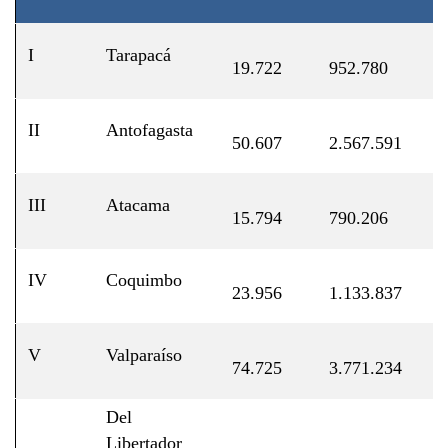
I
Tarapacá
1
19.722
952.780
II
Antofagasta
4
50.607
2.567.591
III
Atacama
1
15.794
790.206
IV
Coquimbo
2
23.956
1.133.837
V
Valparaíso
7
74.725
3.771.234
Del
Libertador