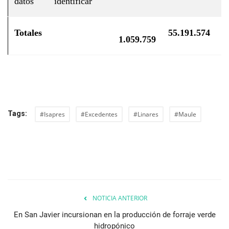
datos
identificar
Totales
55.191.574
1
1.059.759
Tags:
#Isapres
#Excedentes
#Linares
#Maule
NOTICIA ANTERIOR
En San Javier incursionan en la producción de forraje verde
hidropónico