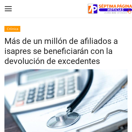
Crónica
Más de un millón de afiliados a
Inicio
isapres se beneficiarán con la
Crónica
devolución de excedentes
Policial
Tribunales
Deporte
Política
Espectáculos