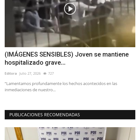
(IMÁGENES SENSIBLES) Joven se mantiene
C
hospitalizado grave...
Ed
Editora
Julio 27, 2026
727
ó
“Lamentamos profundamente los hechos acontecidos en las
inmediaciones de nuestro...
PUBLICACIONES RECOMENDADAS