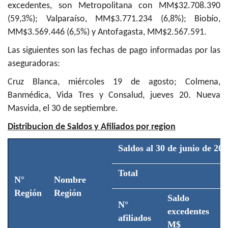
excedentes, son Metropolitana con MM$32.708.390
(59,3%); Valparaíso, MM$3.771.234 (6,8%); Biobío,
MM$3.569.446 (6,5%) y Antofagasta, MM$2.567.591.
Las siguientes son las fechas de pago informadas por las
aseguradoras:
Cruz Blanca, miércoles 19 de agosto; Colmena,
Banmédica, Vida Tres y Consalud, jueves 20. Nueva
Masvida, el 30 de septiembre.
Distribucion de Saldos y Afiliados por region
Saldos al 30 de junio de 20
Total
N°
Nombre
Región
Región
Saldo
N°
excedentes
afiliados
A
M$