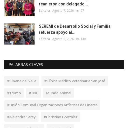
reunieron con delegado...
Editora
Agosto 7, 2026
97
SEREMI de Desarrollo Social y Familia
refuerza apoyo al...
Editora
Agosto 6, 2026
140
PALABRAS CLAVES
#Silvana del Valle
#Clínica Médico Veterinaria San José
#Trump
#TNE
Mundo Animal
#Unión Comunal Organizaciones Artísticas de Linares
#Alejandra Serey
#Christian González