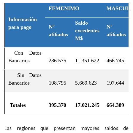
FEMENIMO
MASCULI
Información
Saldo
N°
N°
para pago
excedentes
afiliados
afiliados
M$
Con Datos
Bancarios
286.575
11.351.622
466.745
Sin Datos
Bancarios
108.795
5.669.623
197.644
Totales
395.370
17.021.245
664.389
Las regiones que presentan mayores saldos de