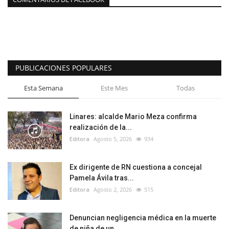
PUBLICACIONES POPULARES
Esta Semana
Este Mes
Todas
Linares: alcalde Mario Meza confirma
realización de la...
Editora
Agosto 5, 2026
934
Ex dirigente de RN cuestiona a concejal
Pamela Ávila tras...
Editora
Agosto 2, 2026
515
Denuncian negligencia médica en la muerte
de niña de un...