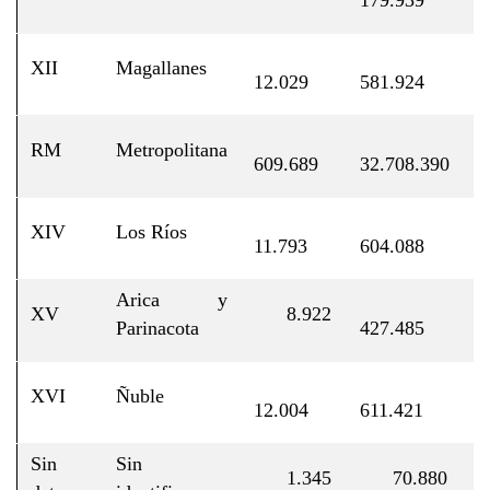
XII
Magallanes
1
12.029
581.924
RM
Metropolitana
5
609.689
32.708.390
XIV
Los Ríos
1
11.793
604.088
Arica y
XV
8.922
0
Parinacota
427.485
XVI
Ñuble
1
12.004
611.421
Sin
Sin
1.345
70.880
0