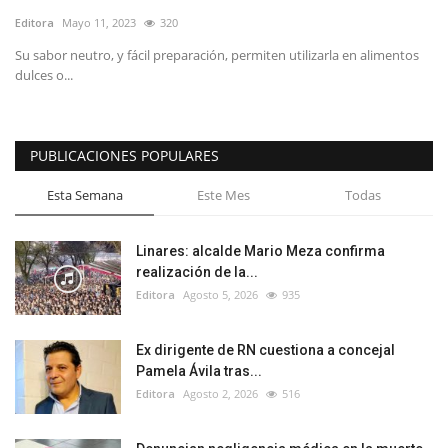
Editora
Mayo 11, 2023
320
Su sabor neutro, y fácil preparación, permiten utilizarla en alimentos
dulces o...
PUBLICACIONES POPULARES
Esta Semana
Este Mes
Todas
Linares: alcalde Mario Meza confirma
realización de la...
Editora
Agosto 5, 2026
935
Ex dirigente de RN cuestiona a concejal
Pamela Ávila tras...
Editora
Agosto 2, 2026
516