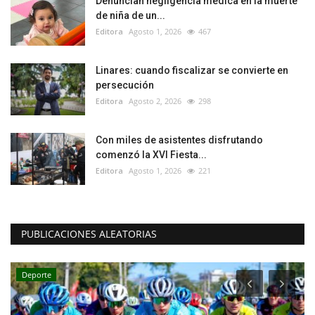
Denuncian negligencia médica en la muerte
de niña de un...
Editora
Agosto 1, 2026
467
Linares: cuando fiscalizar se convierte en
persecución
Editora
Agosto 2, 2026
298
Con miles de asistentes disfrutando
comenzó la XVI Fiesta...
Editora
Agosto 1, 2026
221
PUBLICACIONES ALEATORIAS
Deporte