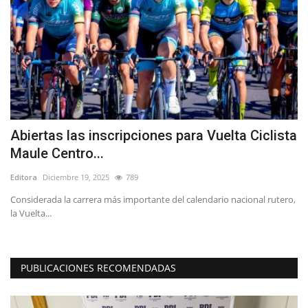
r
Abiertas las inscripciones para Vuelta Ciclista
C
Maule Centro...
Ed
Editora
Diciembre 19, 2025
789
a
Considerada la carrera más importante del calendario nacional rutero,
la Vuelta...
PUBLICACIONES RECOMENDADAS