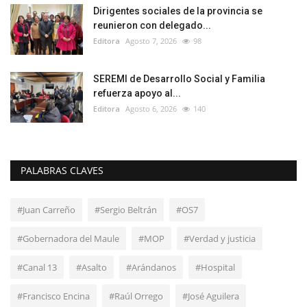
Dirigentes sociales de la provincia se
reunieron con delegado...
Editora
Agosto 7, 2026
98
SEREMI de Desarrollo Social y Familia
refuerza apoyo al...
Editora
Agosto 6, 2026
140
PALABRAS CLAVES
#Juan Carreño
#Sergio Beltrán
#OS7
#Gobernadora del Maule
#MOP
#Verdad y justicia
#Canal 13
#Asalto
#Arándanos
#Hospital
#Francisco Encina
#Raúl Orrego
#José Aguilera