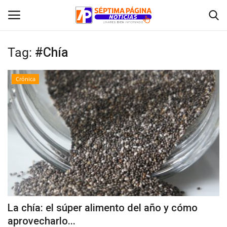
Tag:
#Chía
Inicio
Crónica
Crónica
Policial
Tribunales
Deporte
Política
La chía: el súper alimento del año y cómo
aprovecharlo...
Espectáculos