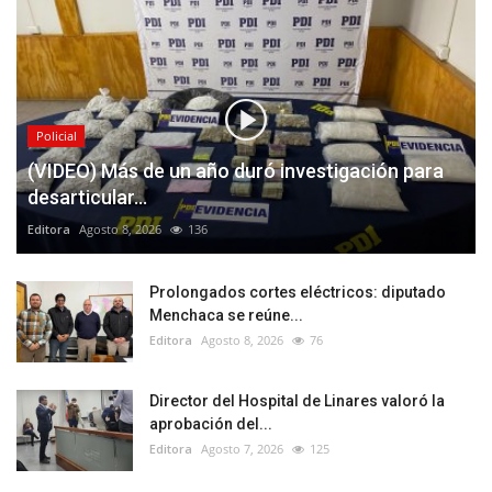
Policial
(VIDEO) Más de un año duró investigación para
desarticular...
Editora
Agosto 8, 2026
136
Prolongados cortes eléctricos: diputado
Menchaca se reúne...
Editora
Agosto 8, 2026
76
Director del Hospital de Linares valoró la
aprobación del...
Editora
Agosto 7, 2026
125