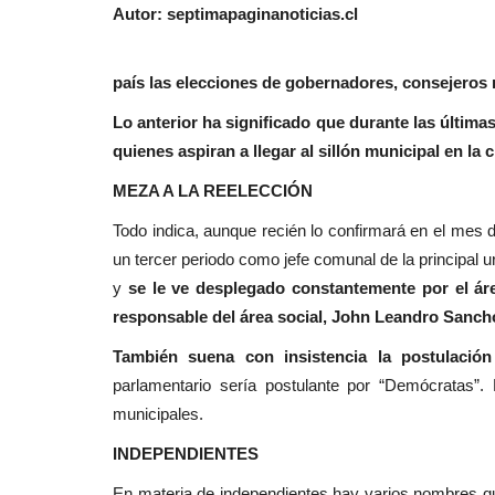
Autor: septimapaginanoticias.cl
Policial
El domingo 27 de octu
país las elecciones de gobernadores, consejeros r
Lo anterior ha significado que durante las última
quienes aspiran a llegar al sillón municipal en la 
MEZA A LA REELECCIÓN
Todo indica, aunque recién lo confirmará en el mes
(AUDIO) Persona mayor se man
un tercer periodo como jefe comunal de la principal 
estado grave a raíz...
y
se le ve desplegado constantemente por el áre
responsable del área social, John Leandro Sanch
Editora
Mayo 28, 2026
1235
También suena con insistencia la postulación
Ayer, a eso de las 18:00 horas, los equipos de e
debieron atender dos siniestros...
parlamentario sería postulante por “Demócratas”.
municipales.
INDEPENDIENTES
En materia de independientes hay varios nombres que