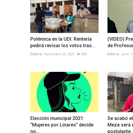
Polémica en la UDI: Rentería
(VIDEO) Pre
pedirá revisar los votos tras...
de Profesor
Editora
Noviembre 23, 2021
805
Editora
Junio 1
Elección municipal 2021:
Se acabó el
“Mujeres por Linares” decide
Meza será 
no...
postulante..