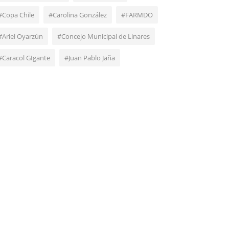
#Copa Chile
#Carolina González
#FARMDO
#Ariel Oyarzún
#Concejo Municipal de Linares
#Caracol GIgante
#Juan Pablo Jaña