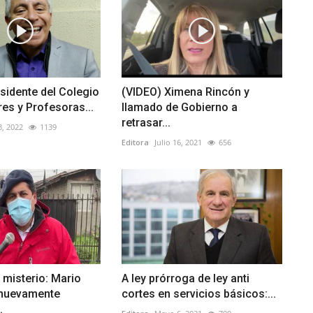
sidente del Colegio
(VIDEO) Ximena Rincón y
es y Profesoras...
llamado de Gobierno a
retrasar...
3, 2022
1139
Editora
Julio 16, 2021
656
 misterio: Mario
A ley prórroga de ley anti
nuevamente
cortes en servicios básicos:...
.