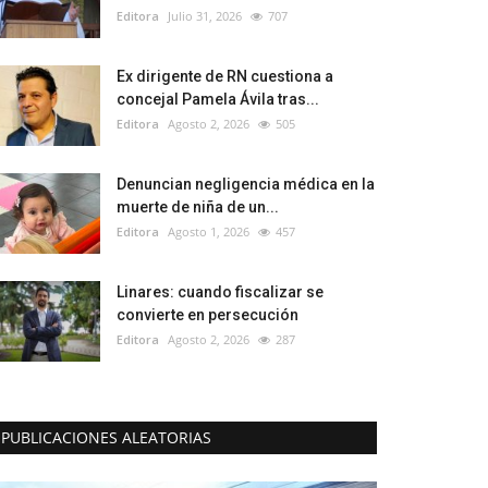
Editora
Julio 31, 2026
707
Ex dirigente de RN cuestiona a
concejal Pamela Ávila tras...
Editora
Agosto 2, 2026
505
Denuncian negligencia médica en la
muerte de niña de un...
Editora
Agosto 1, 2026
457
Linares: cuando fiscalizar se
convierte en persecución
Editora
Agosto 2, 2026
287
PUBLICACIONES ALEATORIAS