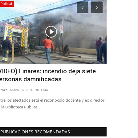
Policial
Deporte
VIDEO) Linares: incendio deja siete
Escuelas d
ersonas damnificadas
cierran su 
itora
Mayo 16, 2026
1344
Editora
Febrero 5,
tre los afectados está el reconocido docente y ex director
La iniciativa dep
 la Biblioteca Pública...
convocatoria y ya
PUBLICACIONES RECOMENDADAS