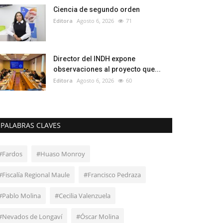
Ciencia de segundo orden
Editora
Agosto 6, 2026
71
Director del INDH expone
observaciones al proyecto que...
Editora
Agosto 6, 2026
60
PALABRAS CLAVES
#Fardos
#Huaso Monroy
#Fiscalía Regional Maule
#Francisco Pedraza
#Pablo Molina
#Cecilia Valenzuela
#Nevados de Longaví
#Óscar Molina