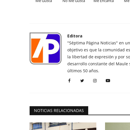
Me Gusta
No Me Gusta
Me Encanta
Me 
Editora
"Séptima Página Noticias" en u
objetivo es que la comunidad es
la libertad de expresión y por s
desarrollo constante del Maule 
últimos 50 años.
NOTICIAS RELACIONADAS