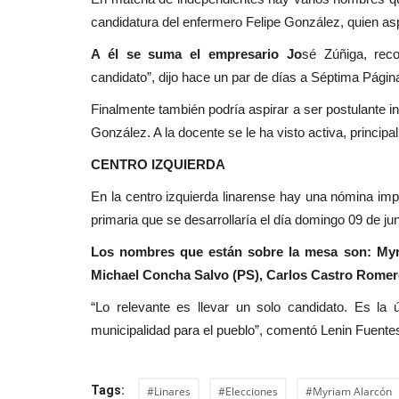
candidatura del enfermero Felipe González, quien as
A él se suma el empresario Jo
sé Zúñiga, rec
candidato”, dijo hace un par de días a Séptima Página
Finalmente también podría aspirar a ser postulante in
González. A la docente se le ha visto activa, princip
CENTRO IZQUIERDA
En la centro izquierda linarense hay una nómina impo
primaria que se desarrollaría el día domingo 09 de j
Los nombres que están sobre la mesa son: Myria
Michael Concha Salvo (PS), Carlos Castro Romero
“Lo relevante es llevar un solo candidato. Es la
municipalidad para el pueblo”, comentó Lenin Fuente
Tags:
#Linares
#Elecciones
#Myriam Alarcón