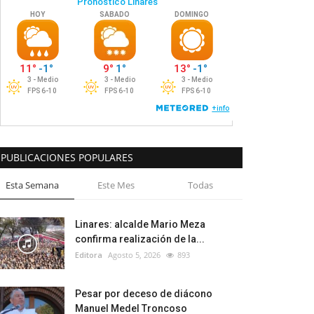
PUBLICACIONES POPULARES
Esta Semana
Este Mes
Todas
Linares: alcalde Mario Meza
confirma realización de la...
Editora
Agosto 5, 2026
893
Pesar por deceso de diácono
Manuel Medel Troncoso