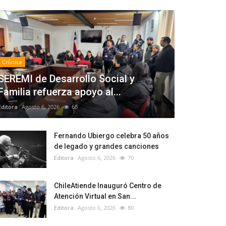
Crónica
SEREMI de Desarrollo Social y
Familia refuerza apoyo al...
Editora
Agosto 6, 2026
68
Fernando Ubiergo celebra 50 años
de legado y grandes canciones
Editora
Agosto 6, 2026
70
ChileAtiende Inauguró Centro de
Atención Virtual en San...
Editora
Agosto 6, 2026
80