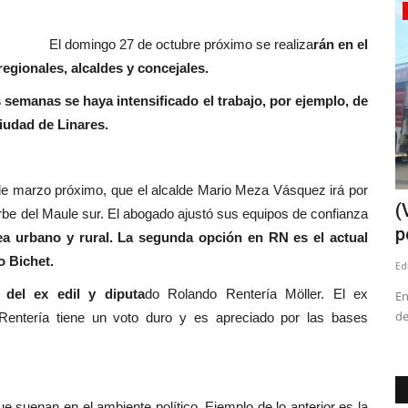
Deporte
bre próximo se realiza
rán en el
egionales, alcaldes y concejales.
s semanas se haya intensificado el trabajo, por ejemplo, de
ciudad de Linares.
 de marzo próximo, que el alcalde Mario Meza Vásquez irá por
tiene en
Avanza construcción del polideportivo
(
urbe del Maule sur. El abogado ajustó sus equipos de confianza
de Yerbas Buenas
p
a urbano y rural. La segunda opción en RN es el actual
o Bichet.
Editora
Enero 7, 2026
777
Ed
 del ex edil y diputa
do Rolando Rentería Möller. El ex
mergencia
La obra tiene un avance físico del 58 por ciento. Inversión de
En
3 mil 815 millones...
de
 Rentería tiene un voto duro y es apreciado por las bases
 suenan en el ambiente político. Ejemplo de lo anterior es la