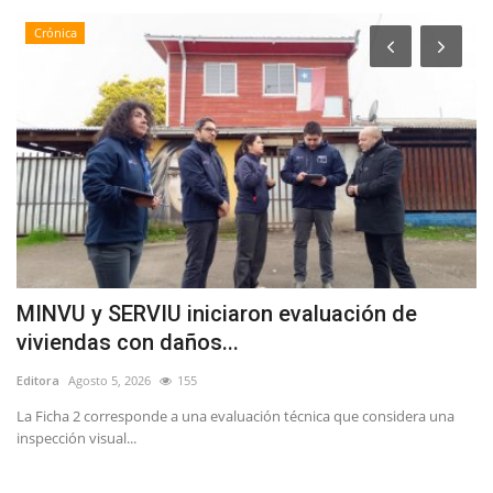
Crónica
MINVU y SERVIU iniciaron evaluación de
S
viviendas con daños...
r
Editora
Agosto 5, 2026
155
Ed
La Ficha 2 corresponde a una evaluación técnica que considera una
inspección visual...