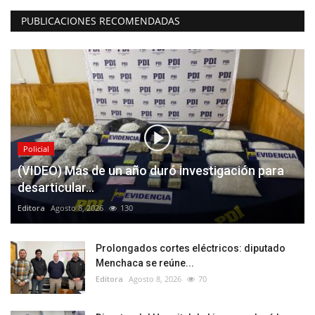
PUBLICACIONES RECOMENDADAS
Policial
(VIDEO) Más de un año duró investigación para
desarticular...
Editora
Agosto 8, 2026
130
Prolongados cortes eléctricos: diputado
Menchaca se reúne...
Editora
Agosto 8, 2026
70