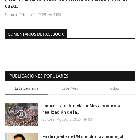
caza...
Editora
Febrero 14, 2025
3189
COMENTARIOS DE FACEBOOK
PUBLICACIONES POPULARES
Esta Semana
Este Mes
Todas
Linares: alcalde Mario Meza confirma
realización de la...
Editora
Agosto 5, 2026
931
Ex dirigente de RN cuestiona a concejal