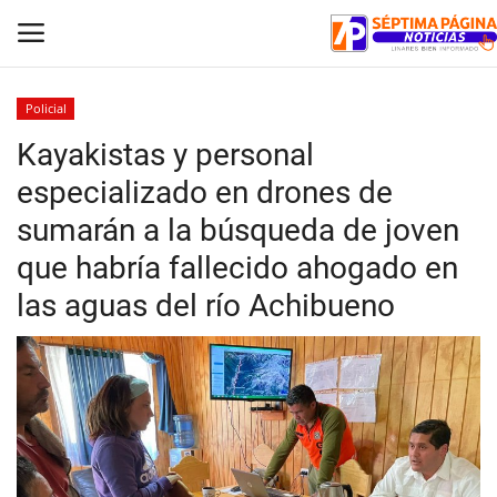
Policial
Kayakistas y personal
Inicio
especializado en drones de
Crónica
sumarán a la búsqueda de joven
que habría fallecido ahogado en
Policial
las aguas del río Achibueno
Tribunales
Deporte
Política
Espectáculos