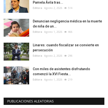
Pamela Ávila tras...
Editora
Agosto 2, 2026
514
Denuncian negligencia médica en la muerte
de niña de un...
Editora
Agosto 1, 2026
466
Linares: cuando fiscalizar se convierte en
persecución
Editora
Agosto 2, 2026
296
Con miles de asistentes disfrutando
comenzó la XVI Fiesta...
Editora
Agosto 1, 2026
219
PUBLICACIONES ALEATORIAS