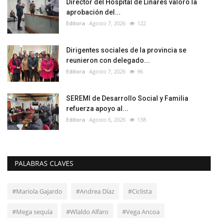
Director del Hospital de Linares valoró la
aprobación del...
Editora
Agosto 7, 2026
122
Dirigentes sociales de la provincia se
reunieron con delegado...
Editora
Agosto 7, 2026
96
SEREMI de Desarrollo Social y Familia
refuerza apoyo al...
Editora
Agosto 6, 2026
138
PALABRAS CLAVES
#Mariola Gajardo
#Andrea Díaz
#Ciclista
#Mega sequía
#Wlaldo Alfaro
#Vega Ancoa