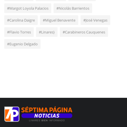
#Margot Loyola Palacios
#Nicolás Barrientos
#Carolina Daigre
#Miguel Benavente
#José Venegas
#Flavio Torres
#Linares}
#Carabineros Cauquenes
#Eugenio Delgado