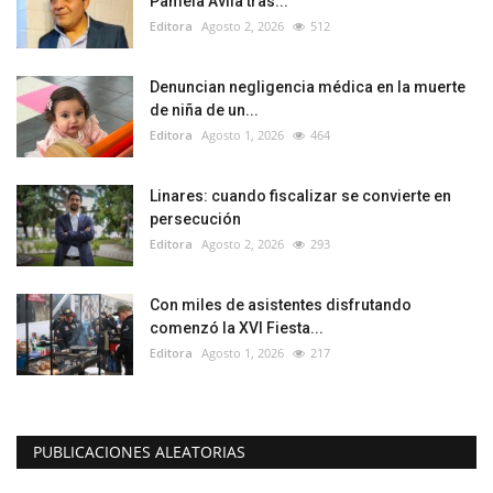
Pamela Ávila tras...
Editora
Agosto 2, 2026
512
Denuncian negligencia médica en la muerte
de niña de un...
Editora
Agosto 1, 2026
464
Linares: cuando fiscalizar se convierte en
persecución
Editora
Agosto 2, 2026
293
Con miles de asistentes disfrutando
comenzó la XVI Fiesta...
Editora
Agosto 1, 2026
217
PUBLICACIONES ALEATORIAS