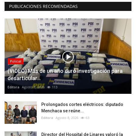
PUBLICACIONES RECOMENDADAS
Policial
(VIDEO) Más de un año duró investigación para
desarticular...
Editora
Agosto 8, 2026
113
Prolongados cortes eléctricos: diputado
Menchaca se reúne...
Editora
Agosto 8, 2026
63
Director del Hospital de Linares valoró la