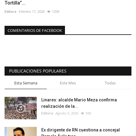
Tortilla”...
Editora
Febrero 17, 2020
1209
COMENTARIOS DE FACEBOOK
PUBLICACIONES POPULARES
Esta Semana
Este Mes
Todas
Linares: alcalde Mario Meza confirma
realización de la...
Editora
Agosto 5, 2026
930
Ex dirigente de RN cuestiona a concejal