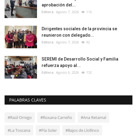
aprobación del...
Editora
Agosto 7, 2026
116
Dirigentes sociales de la provincia se
reunieron con delegado...
Editora
Agosto 7, 2026
92
SEREMI de Desarrollo Social y Familia
refuerza apoyo al...
Editora
Agosto 6, 2026
132
PALABRAS CLAVES
#Raúl Orrego
#Roxana Carreño
#Ana Retamal
#La Toscana
#Pía Soler
#Bajos de Llollinco