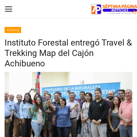
Crónica
Instituto Forestal entregó Travel &
Inicio
Trekking Map del Cajón
Crónica
Achibueno
Policial
Tribunales
Deporte
Política
Espectáculos