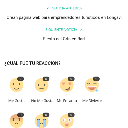
NOTICIA ANTERIOR
Crean página web para emprendedores turísticos en Longaví
SIGUIENTE NOTICIA
Fiesta del Crin en Rari
¿CUAL FUE TU REACCIÓN?
2
0
0
0
Me Gusta
No Me Gusta
Me Encanta
Me Divierte
0
0
0