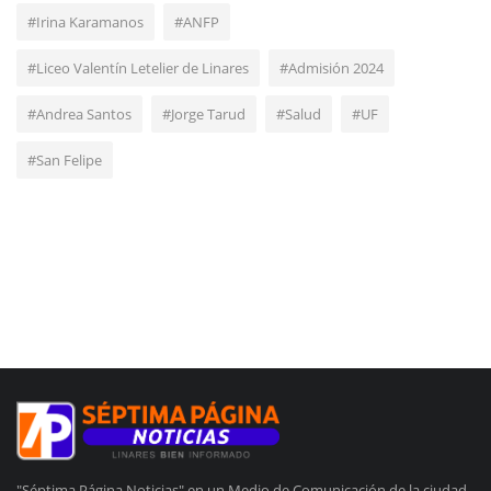
#Irina Karamanos
#ANFP
#Liceo Valentín Letelier de Linares
#Admisión 2024
#Andrea Santos
#Jorge Tarud
#Salud
#UF
#San Felipe
"Séptima Página Noticias" en un Medio de Comunicación de la ciudad