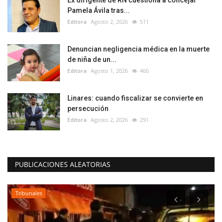
Ex dirigente de RN cuestiona a concejal
Pamela Ávila tras...
Editora
Agosto 2, 2026
511
Denuncian negligencia médica en la muerte
de niña de un...
Editora
Agosto 1, 2026
460
Linares: cuando fiscalizar se convierte en
persecución
Editora
Agosto 2, 2026
291
PUBLICACIONES ALEATORIAS
Tribunales