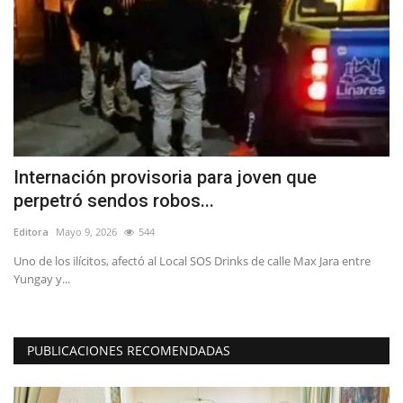
Internación provisoria para joven que
L
perpetró sendos robos...
d
Editora
Mayo 9, 2026
544
Ed
al
Uno de los ilícitos, afectó al Local SOS Drinks de calle Max Jara entre
Do
Yungay y...
en
PUBLICACIONES RECOMENDADAS