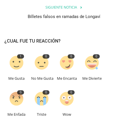
SIGUIENTE NOTICIA
Billetes falsos en ramadas de Longaví
¿CUAL FUE TU REACCIÓN?
1
0
0
0
Me Gusta
No Me Gusta
Me Encanta
Me Divierte
0
0
0
Me Enfada
Triste
Wow