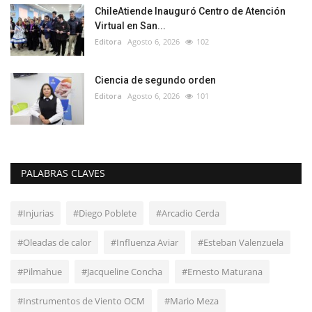
ChileAtiende Inauguró Centro de Atención
Virtual en San...
Editora
Agosto 6, 2026
102
Ciencia de segundo orden
Editora
Agosto 6, 2026
101
PALABRAS CLAVES
#Injurias
#Diego Poblete
#Arcadio Cerda
#Oleadas de calor
#Influenza Aviar
#Esteban Valenzuela
#Pilmahue
#Jacqueline Concha
#Ernesto Maturana
#Instrumentos de Viento OCM
#Mario Meza