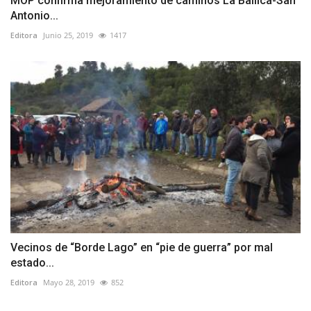
MOP confirma mejoramiento de caminos La Ballica-San
Antonio...
Editora
Junio 25, 2019
1417
Vecinos de “Borde Lago” en “pie de guerra” por mal
estado...
Editora
Mayo 28, 2019
852