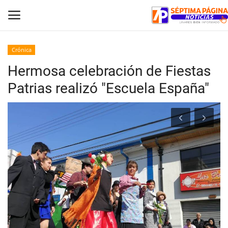
Crónica
Hermosa celebración de Fiestas
Inicio
Patrias realizó "Escuela España"
Crónica
Policial
Tribunales
Deporte
Política
Espectáculos