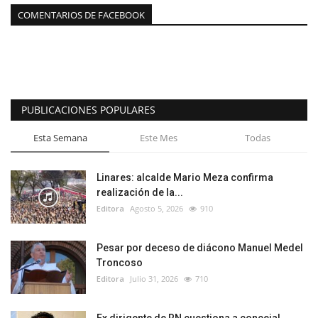
COMENTARIOS DE FACEBOOK
PUBLICACIONES POPULARES
Esta Semana
Este Mes
Todas
Linares: alcalde Mario Meza confirma
realización de la...
Editora
Agosto 5, 2026
910
Pesar por deceso de diácono Manuel Medel
Troncoso
Editora
Julio 31, 2026
710