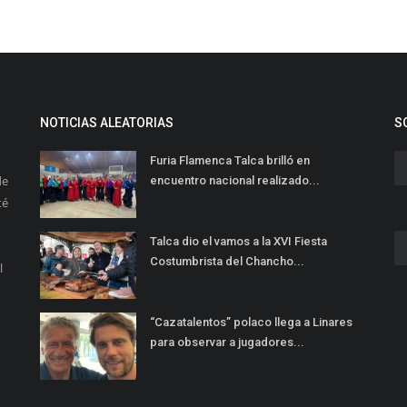
NOTICIAS ALEATORIAS
S
Furia Flamenca Talca brilló en
de
encuentro nacional realizado...
té
Talca dio el vamos a la XVI Fiesta
Costumbrista del Chancho...
l
“Cazatalentos” polaco llega a Linares
para observar a jugadores...