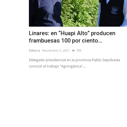
Linares: en “Huapi Alto” producen
frambuesas 100 por ciento...
Editora
Noviembre 5, 2021
706
Delegado presidencial en la provincia Pablo Sepúlveda
conoció el trabajo “Agrorgánica”,...