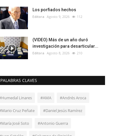
Los porfiados hechos
Editora
Agosto 9, 2026
112
(VIDEO) Más de un año duró
investigación para desarticular...
Editora
Agosto 8, 2026
210
PALABRAS CLAVES
#Humedal Linares
#AMA
#Andrés Aroca
#Mario Cruz Peñate
#Daniel Jesús Ramírez
#María José Soto
#Antonio Guerra