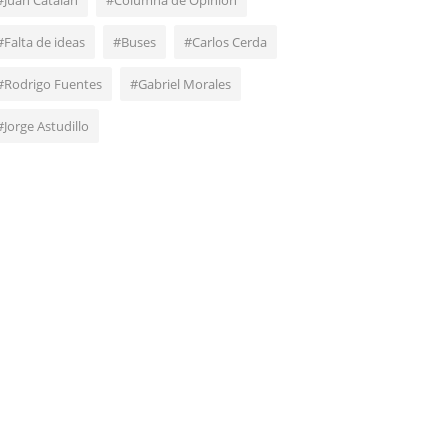
#Juan Catalán
#Columna de Opinión
#Falta de ideas
#Buses
#Carlos Cerda
#Rodrigo Fuentes
#Gabriel Morales
#Jorge Astudillo