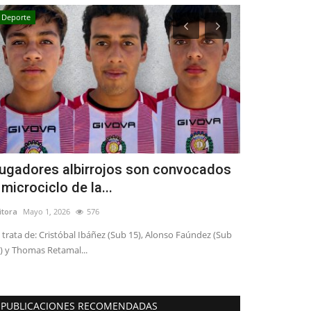
Deporte
Crónica
ugadores albirrojos son convocados
Dirigentes 
 microciclo de la...
reunieron c
itora
Mayo 1, 2026
576
Editora
Agosto 7, 
 trata de: Cristóbal Ibáñez (Sub 15), Alonso Faúndez (Sub
En el marco del D
) y Thomas Retamal...
distintas comunas
PUBLICACIONES RECOMENDADAS