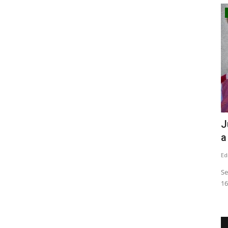
Política
resentan
Lenin Fuentes Barros: El silencio como
J
medio de acción...
a
Editora
Agosto 9, 2026
127
Ed
a
"La acusación por notable abandono de deberes abre,
Se
además, un debate sobre los...
16