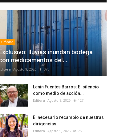
Crónica
Exclusivo: lluvias inundan bodega
con medicamentos del...
Editora
Agosto 9, 2026
378
Lenin Fuentes Barros: El silencio
como medio de acción...
Editora
Agosto 9, 2026
127
El necesario recambio de nuestras
dirigencias
Editora
Agosto 9, 2026
75