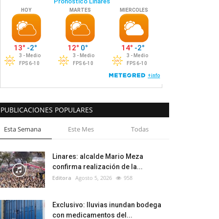
PUBLICACIONES POPULARES
Esta Semana
Este Mes
Todas
Linares: alcalde Mario Meza
confirma realización de la...
Editora
Agosto 5, 2026
958
Exclusivo: lluvias inundan bodega
con medicamentos del...