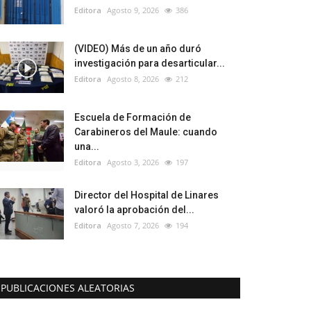
Editora
Agosto 9, 2026
386
(VIDEO) Más de un año duró
investigación para desarticular...
Editora
Agosto 8, 2026
212
Escuela de Formación de
Carabineros del Maule: cuando
una...
Editora
Agosto 3, 2026
197
Director del Hospital de Linares
valoró la aprobación del...
Editora
Agosto 7, 2026
194
PUBLICACIONES ALEATORIAS