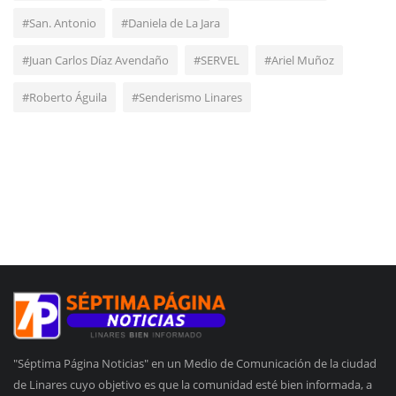
#San. Antonio
#Daniela de La Jara
#Juan Carlos Díaz Avendaño
#SERVEL
#Ariel Muñoz
#Roberto Águila
#Senderismo Linares
"Séptima Página Noticias" en un Medio de Comunicación de la ciudad
de Linares cuyo objetivo es que la comunidad esté bien informada, a