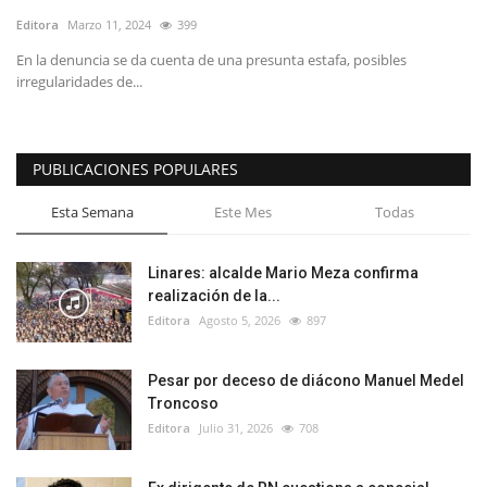
Editora
Marzo 11, 2024
399
En la denuncia se da cuenta de una presunta estafa, posibles
irregularidades de...
PUBLICACIONES POPULARES
Esta Semana
Este Mes
Todas
Linares: alcalde Mario Meza confirma
realización de la...
Editora
Agosto 5, 2026
897
Pesar por deceso de diácono Manuel Medel
Troncoso
Editora
Julio 31, 2026
708