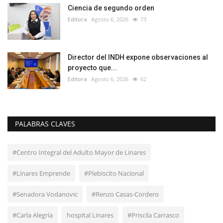
Ciencia de segundo orden
Editora
Agosto 6, 2026
73
Director del INDH expone observaciones al
proyecto que...
Editora
Agosto 6, 2026
62
PALABRAS CLAVES
#Centro Integral del Adulto Mayor de Linares
#Linares Emprende
#Plebiscito Nacional
#Senadora Vodanovic
#Renzo Casas-Cordero
#Carla Alegría
hospital Linares
#Priscila Carrasco