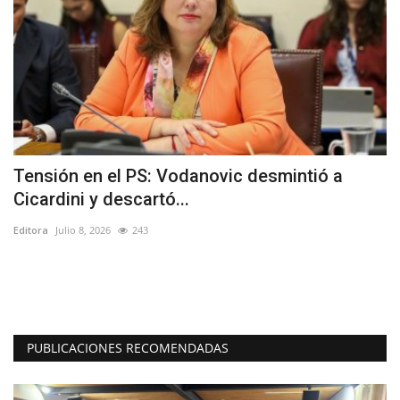
Tensión en el PS: Vodanovic desmintió a
(
Cicardini y descartó...
p
Editora
Julio 8, 2026
243
Ed
El
tr
PUBLICACIONES RECOMENDADAS