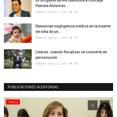
Ex dirigente de RN cuestiona a concejal
Pamela Ávila tras...
Editora
Agosto 2, 2026
505
Denuncian negligencia médica en la muerte
de niña de un...
Editora
Agosto 1, 2026
457
Linares: cuando fiscalizar se convierte en
persecución
Editora
Agosto 2, 2026
288
PUBLICACIONES ALEATORIAS
Política