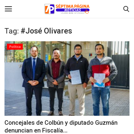
Tag:
#José Olivares
Inicio
Política
Crónica
Policial
Tribunales
Deporte
Política
Concejales de Colbún y diputado Guzmán
denuncian en Fiscalía...
Espectáculos