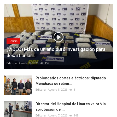
Policial
(VIDEO) Más de un año duró investigación para
desarticular...
Editora
Agosto 8, 2026
157
Prolongados cortes eléctricos: diputado
Menchaca se reúne...
Editora
Agosto 8, 2026
81
Director del Hospital de Linares valoró la
aprobación del...
Editora
Agosto 7, 2026
149