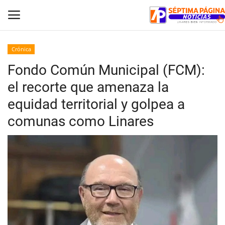
Crónica
Fondo Común Municipal (FCM):
Inicio
el recorte que amenaza la
Crónica
equidad territorial y golpea a
comunas como Linares
Policial
Tribunales
Deporte
Política
Espectáculos