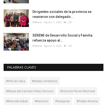
Dirigentes sociales de la provincia se
reunieron con delegado...
Editora
Agosto 7, 2026
120
SEREMI de Desarrollo Social y Familia
refuerza apoyo al...
Editora
Agosto 6, 2026
149
PALABRAS CLAVES
#PDI de Talca
#Medio Ambiente
#María del Carmen Pérez Donoso
#Victoria Flores Monreal
#Marcela Sabat
#Racismo
#SanJavier
#Felipe Muena