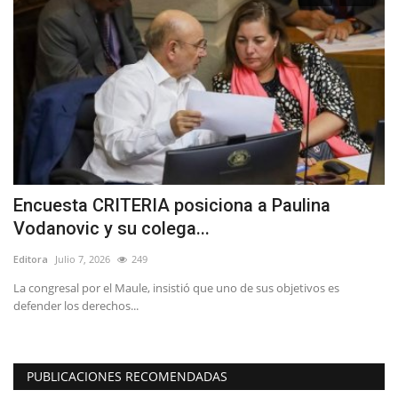
Encuesta CRITERIA posiciona a Paulina
L
Vodanovic y su colega...
M
Editora
Julio 7, 2026
249
Ed
La congresal por el Maule, insistió que uno de sus objetivos es
Lo
defender los derechos...
ca
PUBLICACIONES RECOMENDADAS