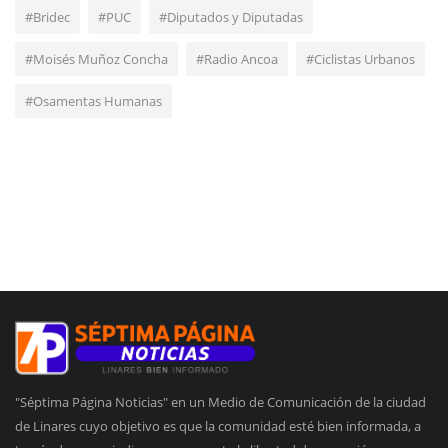
#Bridec
#PUC
#Diputados y Diputadas
#Moisés Muñoz Concha
#Radio Ancoa
#Ciclistas Urbanos
#Osamentas Humanas
"Séptima Página Noticias" en un Medio de Comunicación de la ciudad
de Linares cuyo objetivo es que la comunidad esté bien informada, a