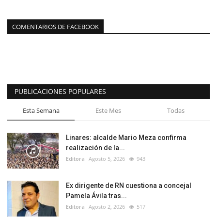
COMENTARIOS DE FACEBOOK
PUBLICACIONES POPULARES
Esta Semana
Este Mes
Todas
Linares: alcalde Mario Meza confirma
realización de la...
Editora
Agosto 5, 2026
943
Ex dirigente de RN cuestiona a concejal
Pamela Ávila tras...
Editora
Agosto 2, 2026
517