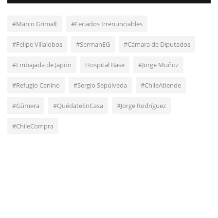
#Marco Grimalt
#Feriados Irrenunciables
#Felipe Villalobos
#SermanEG
#Cámara de Diputados
#Embajada de Japón
Hospital Base
#Jorge Muñoz
#Refugio Canino
#Sergio Sepúlveda
#ChileAtiende
#Gúmera
#QuédateEnCasa
#Jorge Rodríguez
#ChileCompra