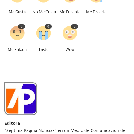
Me Gusta
No Me Gusta
Me Encanta
Me Divierte
0
0
0
Me Enfada
Triste
Wow
Editora
"Séptima Página Noticias" en un Medio de Comunicación de