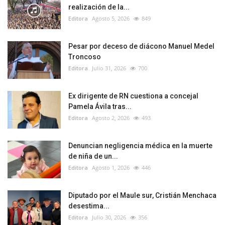
realización de la...
Editora
Agosto 5, 2026
849
Pesar por deceso de diácono Manuel Medel
Troncoso
Editora
Julio 31, 2026
700
Ex dirigente de RN cuestiona a concejal
Pamela Ávila tras...
Editora
Agosto 2, 2026
493
Denuncian negligencia médica en la muerte
de niña de un...
Editora
Agosto 1, 2026
446
Diputado por el Maule sur, Cristián Menchaca
desestima...
Editora
Julio 30, 2026
356