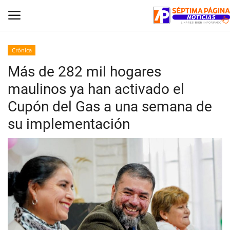
Crónica
Más de 282 mil hogares
Inicio
maulinos ya han activado el
Crónica
Cupón del Gas a una semana de
su implementación
Policial
Tribunales
Deporte
Política
Espectáculos