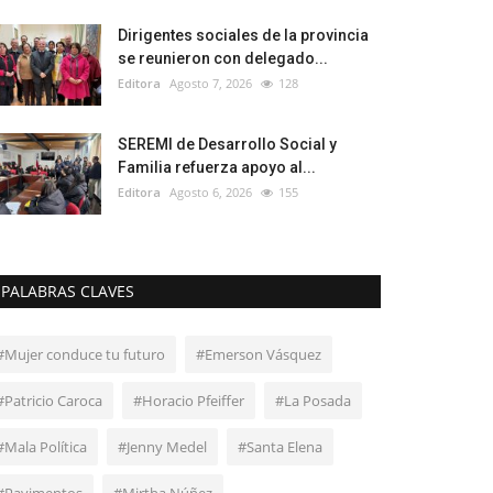
Dirigentes sociales de la provincia
se reunieron con delegado...
Editora
Agosto 7, 2026
128
SEREMI de Desarrollo Social y
Familia refuerza apoyo al...
Editora
Agosto 6, 2026
155
PALABRAS CLAVES
#Mujer conduce tu futuro
#Emerson Vásquez
#Patricio Caroca
#Horacio Pfeiffer
#La Posada
#Mala Política
#Jenny Medel
#Santa Elena