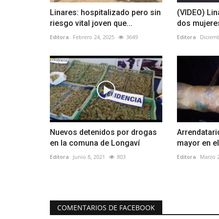
Linares: hospitalizado pero sin
(VIDEO) Lin
riesgo vital joven que...
dos mujeres
Editora
Febrero 24, 2025
3649
Editora
Diciemb
Nuevos detenidos por drogas
Arrendatari
en la comuna de Longaví
mayor en el 
Editora
Junio 8, 2021
803
Editora
Marzo 2
COMENTARIOS DE FACEBOOK