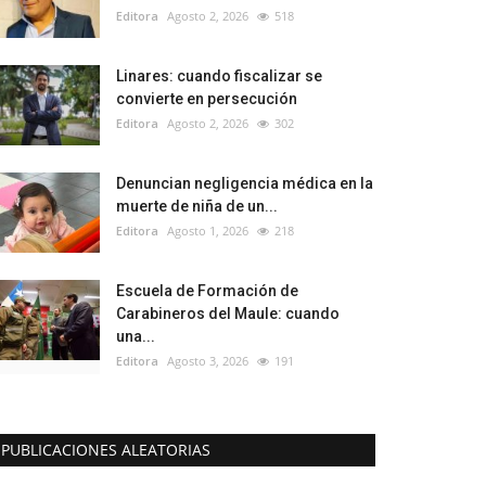
Editora
Agosto 2, 2026
518
Linares: cuando fiscalizar se
convierte en persecución
Editora
Agosto 2, 2026
302
Denuncian negligencia médica en la
muerte de niña de un...
Editora
Agosto 1, 2026
218
Escuela de Formación de
Carabineros del Maule: cuando
una...
Editora
Agosto 3, 2026
191
PUBLICACIONES ALEATORIAS