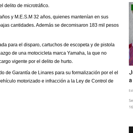
l delito de microtráfico.
Tribunales
 años y M.E.S.M 32 años,
quienes
mantenían en sus
 bajas cantidades. Además se decomisaron
183 mil pesos
da para el disparo, cartuchos de escopeta y de pistola
llazgo de una m
otocicleta
m
arca Yamaha, la que no
ncargo
v
igente por el delito de
h
urto.
de
Juzgado condena a ex director de
J
do de Garantía de Linares para su formalización
por el
el
Inteligencia del Ejército...
a
v
ehículo
m
otorizado e
i
nfracción a la Ley de Control de
Editora
Julio 1, 2026
242
Ed
toridades
El INDH actúa como querellante en el caso, conocido como
Se
“Operación Topógrafo”,...
16