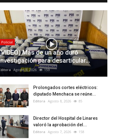
Policial
(VIDEO) Más de un año duró
investigación para desarticular...
Editora
Agosto 8, 2026
159
Prolongados cortes eléctricos:
diputado Menchaca se reúne...
Editora
Agosto 8, 2026
85
Director del Hospital de Linares
valoró la aprobación del...
Editora
Agosto 7, 2026
158