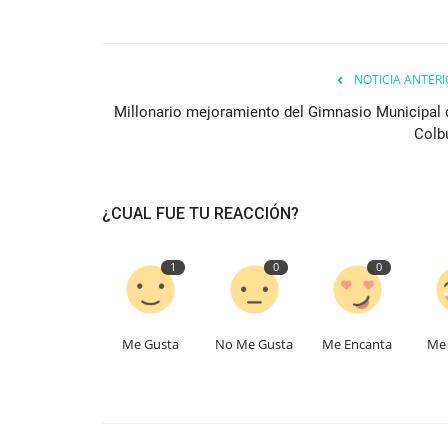
NOTICIA ANTERI
Millonario mejoramiento del Gimnasio Municipal 
Colb
¿CUAL FUE TU REACCIÓN?
1
0
0
Me Gusta
No Me Gusta
Me Encanta
Me 