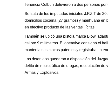
Tenencia Colbún
detuvieron a dos personas por e
Crónica
Se trata de los imputados iniciales
J.P.Z.T de 30
domicilios
cocaína (27 gramos) y marihuana en
en efectivo producto de las ventas ilícitas.
También se ubicó una pistola m
arca Blow, adapta
calibre 9 milímetros.
El operativo consignó el ha
mantenía sus
p
lacas
p
atentes y registraba un e
ChileAtiende Inauguró Centro 
Los
detenidos quedaron a
disposición del Juzga
Atención Virtual en San...
delito de
m
icrotráfico de
d
rogas,
r
eceptación de
Armas y Explosivos.
Editora
Agosto 6, 2026
161
La iniciativa fue valorada por la comunidad y au
comunales quienes, encabezados...