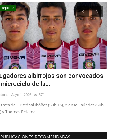
Deporte
Espectáculos
ugadores albirrojos son convocados
Teatro Reg
 microciclo de la...
julio dos o
itora
Mayo 1, 2026
574
Editora
Julio 1, 20
 trata de: Cristóbal Ibáñez (Sub 15), Alonso Faúndez (Sub
) y Thomas Retamal...
PUBLICACIONES RECOMENDADAS