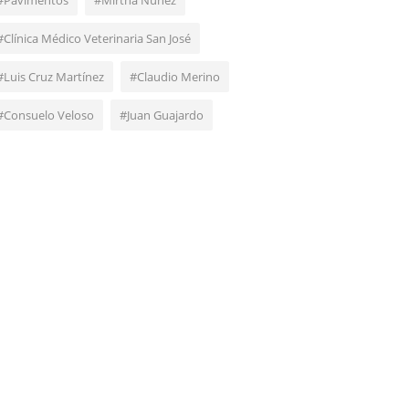
#Pavimentos
#Mirtha Núñez
#Clínica Médico Veterinaria San José
#Luis Cruz Martínez
#Claudio Merino
#Consuelo Veloso
#Juan Guajardo