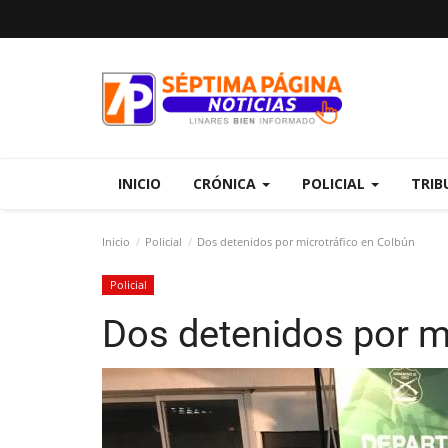
INICIO
CRÓNICA
POLICIAL
TRIB
Inicio
Policial
Dos detenidos por microtráfico en Colbún
Policial
Dos detenidos por m