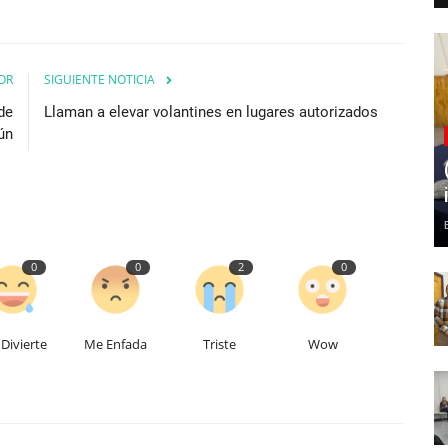
OR
SIGUIENTE NOTICIA
de
Llaman a elevar volantines en lugares autorizados
ún
0
0
2
0
Divierte
Me Enfada
Triste
Wow