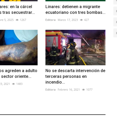
ares: en la cárcel
Linares: detienen a migrante
 tras secuestrar...
ecuatoriano con tres bombas...
re 5, 2025
1267
Editora
Marzo 17, 2023
427
os agreden a adulto
No se descarta intervención de
sector oriente...
terceras personas en
incendio...
3, 2021
1483
Editora
Febrero 16, 2021
1077