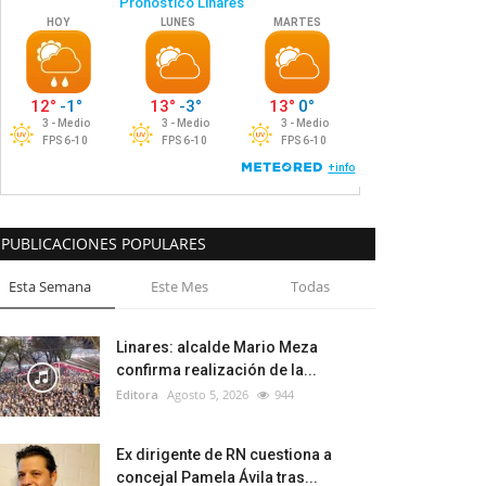
PUBLICACIONES POPULARES
Esta Semana
Este Mes
Todas
Linares: alcalde Mario Meza
confirma realización de la...
Editora
Agosto 5, 2026
944
Ex dirigente de RN cuestiona a
concejal Pamela Ávila tras...