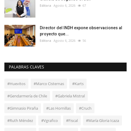
Editora
Agosto 6, 2026
67
Director del INDH expone observaciones al
proyecto que...
Editora
Agosto 6, 2026
56
PALABRAS CLAVES
#Huevitos
#Marco Cisternas
#Karts
#Gendarmería de Chile
#Gabriela Mistral
#Gimnasio Piraña
#Las Hornillas
#Cruch
#Ruth Méndez
#Vgrafico
#Fiscal
#María Gloria Icaza