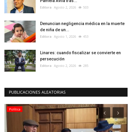
Pamela Ávila tras...
Editora
Agosto 2, 2026
503
Denuncian negligencia médica en la muerte
de niña de un...
Editora
Agosto 1, 2026
453
Linares: cuando fiscalizar se convierte en
persecución
Editora
Agosto 2, 2026
285
PUBLICACIONES ALEATORIAS
Política