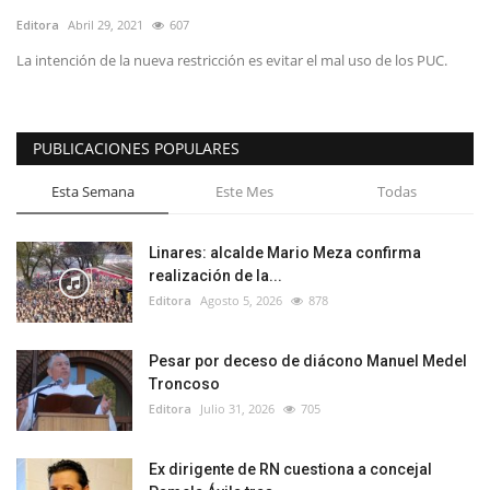
Editora
Abril 29, 2021
607
La intención de la nueva restricción es evitar el mal uso de los PUC.
PUBLICACIONES POPULARES
Esta Semana
Este Mes
Todas
Linares: alcalde Mario Meza confirma
realización de la...
Editora
Agosto 5, 2026
878
Pesar por deceso de diácono Manuel Medel
Troncoso
Editora
Julio 31, 2026
705
Ex dirigente de RN cuestiona a concejal