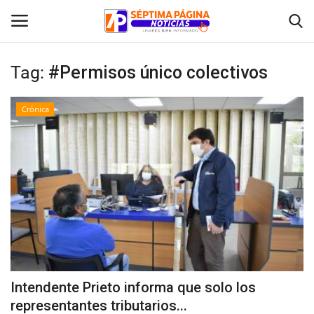
Tag:
#Permisos único colectivos
Inicio
Crónica
Crónica
Policial
Tribunales
Deporte
Política
Intendente Prieto informa que solo los
representantes tributarios...
Espectáculos