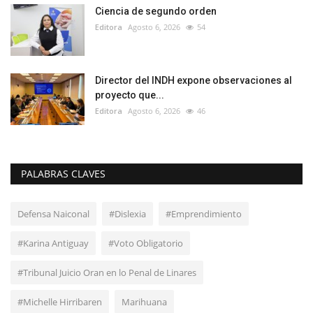
Ciencia de segundo orden
Editora
Agosto 6, 2026
54
Director del INDH expone observaciones al
proyecto que...
Editora
Agosto 6, 2026
46
PALABRAS CLAVES
Defensa Naiconal
#Dislexia
#Emprendimiento
#Karina Antiguay
#Voto Obligatorio
#Tribunal Juicio Oran en lo Penal de Linares
#Michelle Hirribaren
Marihuana