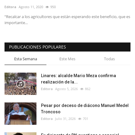
Editora
Agosto 11, 2020
950
“Recalcar a los agricultores que están esperando este beneficio, que es
importante...
PUBLICACIONES POPULARES
Esta Semana
Este Mes
Todas
Linares: alcalde Mario Meza confirma
realización de la...
Editora
Agosto 5, 2026
862
Pesar por deceso de diácono Manuel Medel
Troncoso
Editora
Julio 31, 2026
701