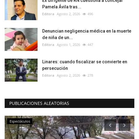
Ex dirigente de RN cuestiona a concejal
Pamela Ávila tras...
Editora
Agosto 2, 2026
496
Denuncian negligencia médica en la muerte
de niña de un...
Editora
Agosto 1, 2026
447
Linares: cuando fiscalizar se convierte en
persecución
Editora
Agosto 2, 2026
278
PUBLICACIONES ALEATORIAS
Espectáculos