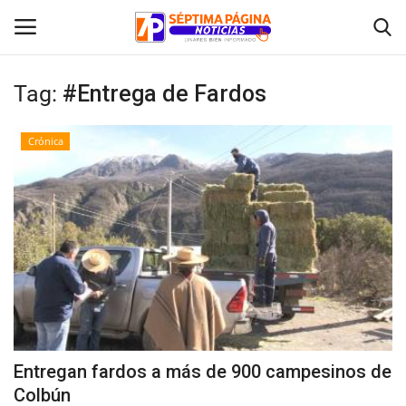
Tag:
#Entrega de Fardos
Inicio
Crónica
Crónica
Policial
Tribunales
Deporte
Política
Entregan fardos a más de 900 campesinos de
Colbún
Espectáculos