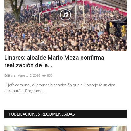
Linares: alcalde Mario Meza confirma
L
realización de la...
S
Editora
Agosto 5, 2026
853
Ed
El jefe comunal, dijo tener la convicción que el Concejo Municipal
Ví
aprobará el Programa...
de
PUBLICACIONES RECOMENDADAS