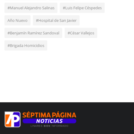
#Manuel Alejandro Salinas
#Luis Felipe Céspedes
Año Nuevo
#Hospital de San Javier
#Benjamín Ramírez Sandoval
#César Vallejos
#Brigada Homicidios