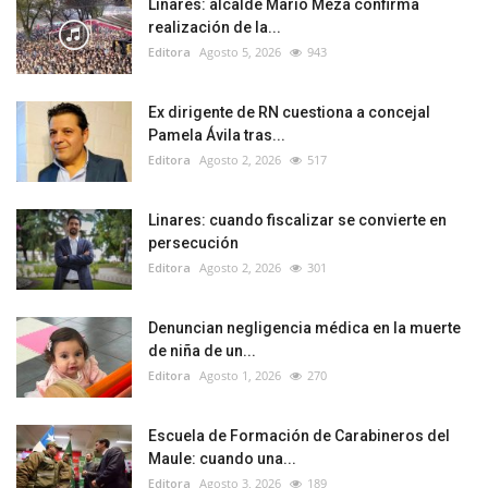
Linares: alcalde Mario Meza confirma
realización de la...
Editora
Agosto 5, 2026
943
Ex dirigente de RN cuestiona a concejal
Pamela Ávila tras...
Editora
Agosto 2, 2026
517
Linares: cuando fiscalizar se convierte en
persecución
Editora
Agosto 2, 2026
301
Denuncian negligencia médica en la muerte
de niña de un...
Editora
Agosto 1, 2026
270
Escuela de Formación de Carabineros del
Maule: cuando una...
Editora
Agosto 3, 2026
189