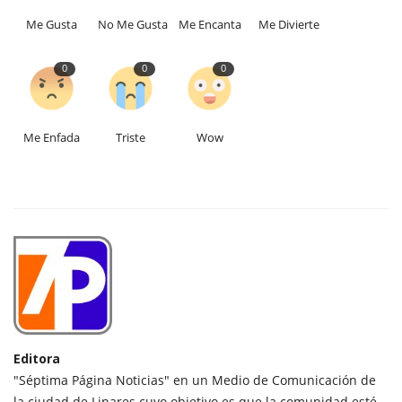
Me Gusta
No Me Gusta
Me Encanta
Me Divierte
0
0
0
Me Enfada
Triste
Wow
Editora
"Séptima Página Noticias" en un Medio de Comunicación de
la ciudad de Linares cuyo objetivo es que la comunidad esté