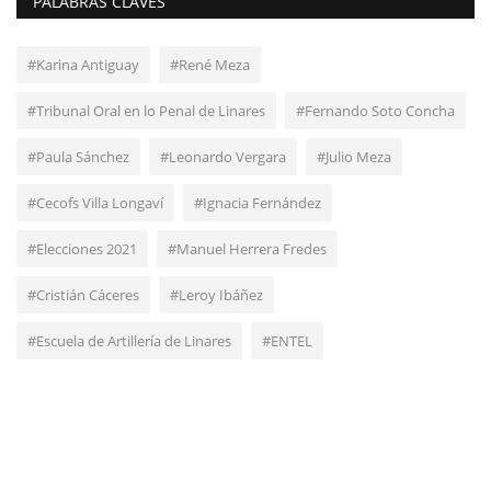
PALABRAS CLAVES
#Karina Antiguay
#René Meza
#Tribunal Oral en lo Penal de Linares
#Fernando Soto Concha
#Paula Sánchez
#Leonardo Vergara
#Julio Meza
#Cecofs Villa Longaví
#Ignacia Fernández
#Elecciones 2021
#Manuel Herrera Fredes
#Cristián Cáceres
#Leroy Ibáñez
#Escuela de Artillería de Linares
#ENTEL