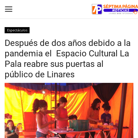
Espectáculos
Después de dos años debido a la
Inicio
pandemia el Espacio Cultural La
Crónica
Pala reabre sus puertas al
público de Linares
Policial
Tribunales
Deporte
Política
Espectáculos