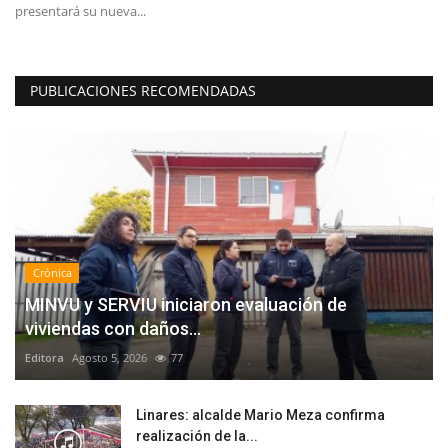
presentará su nueva...
Th
PUBLICACIONES RECOMENDADAS
Crónica
MINVU y SERVIU iniciaron evaluación de
viviendas con daños...
Editora
Agosto 5, 2026
77
Linares: alcalde Mario Meza confirma
realización de la...