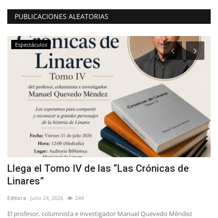
PUBLICACIONES ALEATORIAS
Espectáculos
Llega el Tomo IV de las “Las Crónicas de
J
Linares”
m
Editora
Julio 24, 2026
244
Ed
15
El profesor, columnista e investigador Manuel Quevedo Méndez
Se