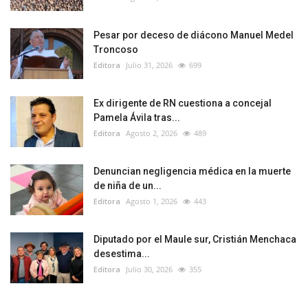
Pesar por deceso de diácono Manuel Medel
Troncoso
Editora
Julio 31, 2026
699
Ex dirigente de RN cuestiona a concejal
Pamela Ávila tras...
Editora
Agosto 2, 2026
489
Denuncian negligencia médica en la muerte
de niña de un...
Editora
Agosto 1, 2026
443
Diputado por el Maule sur, Cristián Menchaca
desestima...
Editora
Julio 30, 2026
355