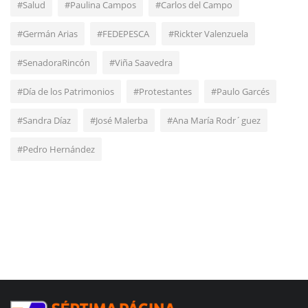
#Salud
#Paulina Campos
#Carlos del Campo
#Germán Arias
#FEDEPESCA
#Rickter Valenzuela
#SenadoraRincón
#Viña Saavedra
#Día de los Patrimonios
#Protestantes
#Paulo Garcés
#Sandra Díaz
#José Malerba
#Ana María Rodr´guez
#Pedro Hernández