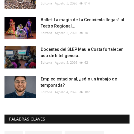
Editora
Agosto 5, 2026
814
Ballet: La magia de La Cenicienta llegará al
Teatro Regional...
Editora
Agosto 5, 2026
70
Docentes del SLEP Maule Costa fortalecen
uso de Inteligencia...
Editora
Agosto 5, 2026
62
Empleo estacional, ¿sólo un trabajo de
temporada?
Editora
Agosto 4, 2026
102
PALABRAS CLAVES