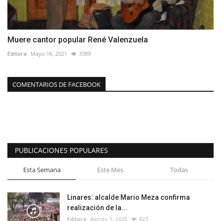
Muere cantor popular René Valenzuela
Editora
Mayo 16, 2021
3389
COMENTARIOS DE FACEBOOK
PUBLICACIONES POPULARES
Esta Semana
Este Mes
Todas
Linares: alcalde Mario Meza confirma
realización de la...
Editora
Agosto 5, 2026
823