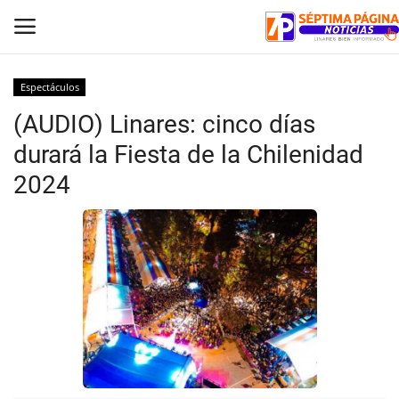
Espectáculos
(AUDIO) Linares: cinco días
Inicio
durará la Fiesta de la Chilenidad
Crónica
2024
Policial
Tribunales
Deporte
Política
Espectáculos