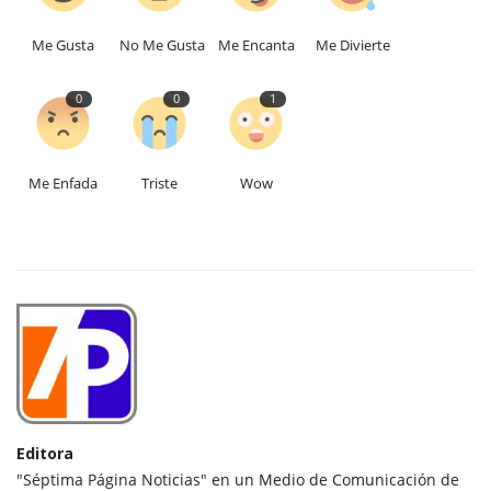
Me Gusta
No Me Gusta
Me Encanta
Me Divierte
0
0
1
Me Enfada
Triste
Wow
Editora
"Séptima Página Noticias" en un Medio de Comunicación de