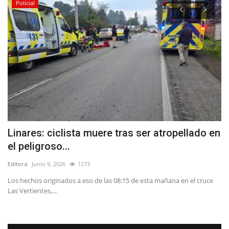
Policial
Linares: ciclista muere tras ser atropellado en
A
el peligroso...
V
Editora
Junio 9, 2026
1273
Ed
Los hechos originados a eso de las 08:15 de esta mañana en el cruce
El
Las Vertientes,...
di