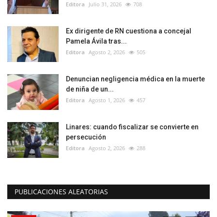
Editora
Julio 31, 2026
708
Ex dirigente de RN cuestiona a concejal
Pamela Ávila tras...
Editora
Agosto 2, 2026
505
Denuncian negligencia médica en la muerte
de niña de un...
Editora
Agosto 1, 2026
457
Linares: cuando fiscalizar se convierte en
persecución
Editora
Agosto 2, 2026
288
PUBLICACIONES ALEATORIAS