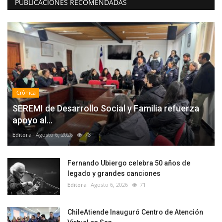
PUBLICACIONES RECOMENDADAS
Crónica
SEREMI de Desarrollo Social y Familia refuerza
apoyo al...
Editora
Agosto 6, 2026
78
Fernando Ubiergo celebra 50 años de
legado y grandes canciones
Editora
Agosto 6, 2026
71
ChileAtiende Inauguró Centro de Atención