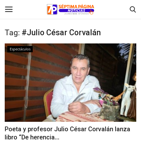
Tag:
#Julio César Corvalán
Inicio
Espectáculos
Crónica
Policial
Tribunales
Deporte
Política
Poeta y profesor Julio César Corvalán lanza
libro “De herencia...
Espectáculos