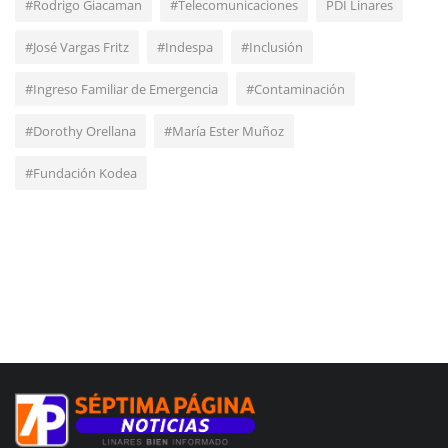
#Rodrigo Giacaman
#Telecomunicaciones
PDI Linares
#José Vargas Fritz
#Indespa
#Inclusión
#Ingreso Familiar de Emergencia
#Contaminación
#Dorothy Orellana
#María Ester Muñoz
#Fundación Kodea