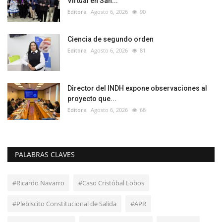
Virtual en San...
Editora
Agosto 6, 2026
90
Ciencia de segundo orden
Editora
Agosto 6, 2026
81
Director del INDH expone observaciones al
proyecto que...
Editora
Agosto 6, 2026
68
PALABRAS CLAVES
#Ricardo Navarro
#Caso Cristóbal Lobos
#Plebiscito Constitucional de Salida
#APR