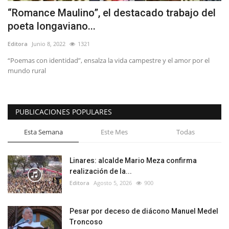
“Romance Maulino”, el destacado trabajo del
poeta longaviano...
Editora
Junio 8, 2022
1321
“Poemas con identidad”, ensalza la vida campestre y el amor por el
mundo rural
PUBLICACIONES POPULARES
Esta Semana
Este Mes
Todas
Linares: alcalde Mario Meza confirma
realización de la...
Editora
Agosto 5, 2026
900
Pesar por deceso de diácono Manuel Medel
Troncoso