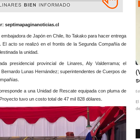
Política
: septimapaginanoticias.cl
ra de Japón en Chile, Ito Takako para hacer entrega
. El acto se realizó en el frontis de la Segunda Compañía de
stinada la unidad.
da presidencial provincial de Linares, Aly Valderrama; el
Encuesta CRITERIA posiciona a Paulina
(
, Bernardo Lunas Hernández; superintendentes de Cuerpos de
Vodanovic y su colega...
s
compañías.
corresponde a una Unidad de Rescate equipada con pluma de
Editora
Julio 7, 2026
238
Ed
Proyecto tuvo un costo total de 47 mil 828 dólares.
s
La congresal por el Maule, insistió que uno de sus objetivos
El
es defender los derechos...
de