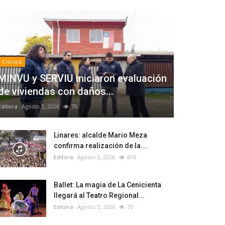
Crónica
MINVU y SERVIU iniciaron evaluación
de viviendas con daños...
Editora
Agosto 5, 2026
76
Linares: alcalde Mario Meza
confirma realización de la...
Editora
Agosto 5, 2026
810
Ballet: La magia de La Cenicienta
llegará al Teatro Regional...
Editora
Agosto 5, 2026
70