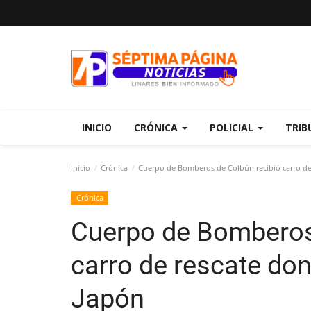
INICIO
CRÓNICA
POLICIAL
TRIB
Inicio
Crónica
Cuerpo de Bomberos de Colbún recibió carro de
Crónica
Cuerpo de Bomberos
carro de rescate do
Japón