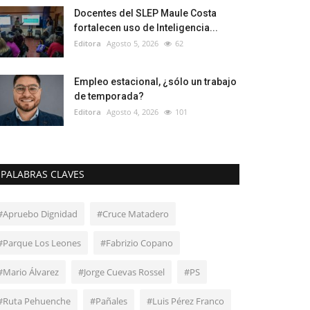
Docentes del SLEP Maule Costa
fortalecen uso de Inteligencia...
Editora
Agosto 5, 2026
62
Empleo estacional, ¿sólo un trabajo
de temporada?
Editora
Agosto 4, 2026
101
PALABRAS CLAVES
#Apruebo Dignidad
#Cruce Matadero
#Parque Los Leones
#Fabrizio Copano
#Mario Álvarez
#Jorge Cuevas Rossel
#PS
#Ruta Pehuenche
#Pañales
#Luis Pérez Franco