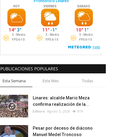
PUBLICACIONES POPULARES
Esta Semana
Este Mes
Todas
Linares: alcalde Mario Meza
confirma realización de la...
Editora
Agosto 5, 2026
819
Pesar por deceso de diácono
Manuel Medel Troncoso