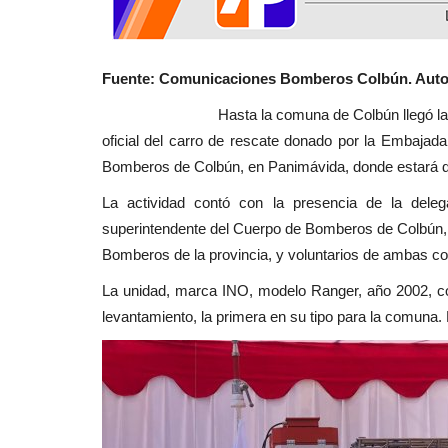
Espectáculos
Fuente: Comunicaciones Bomberos Colbún. Autor
Hasta la comuna de Colbún llegó la embajado
oficial del carro de rescate donado por la Embajada
Bomberos de Colbún, en Panimávida, donde estará de
La actividad contó con la presencia de la delega
Furia Flamenca Talca brilló en
superintendente del Cuerpo de Bomberos de Colbún
encuentro nacional realizado...
Bomberos de la provincia, y voluntarios de ambas 
La unidad, marca INO, modelo Ranger, año 2002, 
Editora
Junio 24, 2026
251
levantamiento, la primera en su tipo para la comuna. 
Nueve academias del norte, centro y sur del paí
participaron en el Festival de...