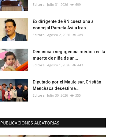
Editora
Julio 31, 2026
699
Ex dirigente de RN cuestiona a
concejal Pamela Ávila tras...
Editora
Agosto 2, 2026
489
Denuncian negligencia médica en la
muerte de niña de un...
Editora
Agosto 1, 2026
443
Diputado por el Maule sur, Cristián
Menchaca desestima...
Editora
Julio 30, 2026
355
PUBLICACIONES ALEATORIAS