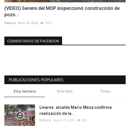
(VIDEO) Seremi del MOP inspeccionó construcción de
pozo...
Editora
Abril 14, 2020
1227
COMENTARIOS DE FACEBOOK
PUBLICACIONES POPULARES
Esta Semana
Este Mes
Todas
Linares: alcalde Mario Meza confirma
realización de la...
Editora
Agosto 5, 2026
926