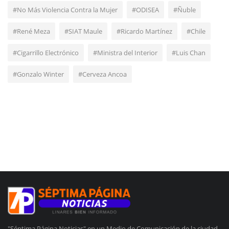
#No Más Violencia Contra la Mujer
#ODISEA
#Ñuble
#René Meza
#SIAT Maule
#Ricardo Martínez
#Chile
#Cigarrillo Electrónico
#Ministra del Interior
#Luis Chan
#Gonzalo Winter
#Cerveza Ancoa
"Séptima Página Noticias" en un Medio de Comunicación de la ciudad