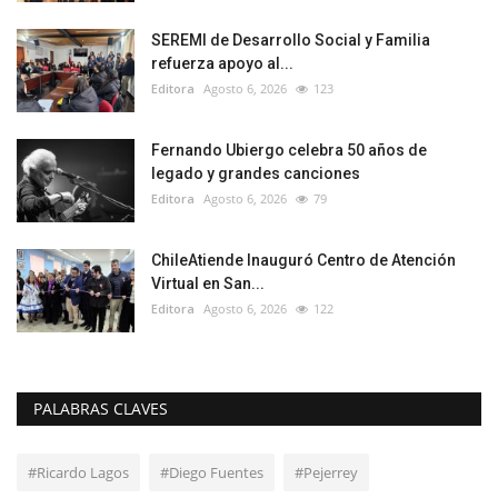
SEREMI de Desarrollo Social y Familia
refuerza apoyo al...
Editora
Agosto 6, 2026
123
Fernando Ubiergo celebra 50 años de
legado y grandes canciones
Editora
Agosto 6, 2026
79
ChileAtiende Inauguró Centro de Atención
Virtual en San...
Editora
Agosto 6, 2026
122
PALABRAS CLAVES
#Ricardo Lagos
#Diego Fuentes
#Pejerrey