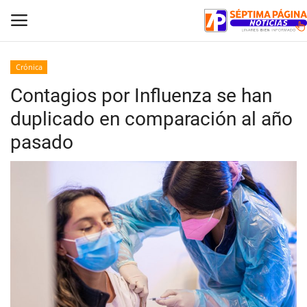
Crónica
Contagios por Influenza se han
Inicio
duplicado en comparación al año
Crónica
pasado
Policial
Tribunales
Deporte
Política
Espectáculos