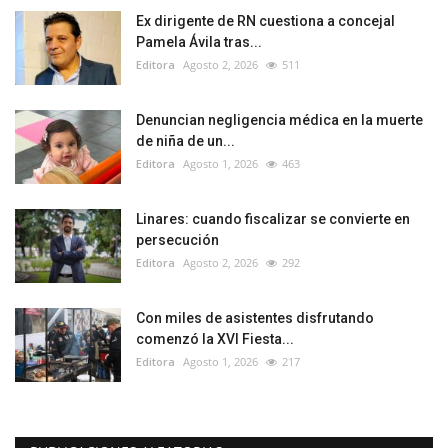
Ex dirigente de RN cuestiona a concejal
Pamela Ávila tras...
Editora
Agosto 2, 2026
511
Denuncian negligencia médica en la muerte
de niña de un...
Editora
Agosto 1, 2026
463
Linares: cuando fiscalizar se convierte en
persecución
Editora
Agosto 2, 2026
292
Con miles de asistentes disfrutando
comenzó la XVI Fiesta...
Editora
Agosto 1, 2026
217