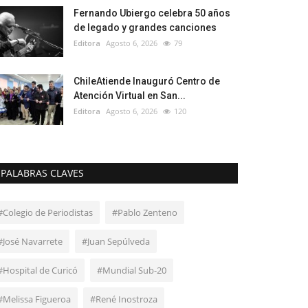
Fernando Ubiergo celebra 50 años
de legado y grandes canciones
Editora
Agosto 6, 2026
79
ChileAtiende Inauguró Centro de
Atención Virtual en San...
Editora
Agosto 6, 2026
120
PALABRAS CLAVES
#Colegio de Periodistas
#Pablo Zenteno
#José Navarrete
#Juan Sepúlveda
#Hospital de Curicó
#Mundial Sub-20
#Melissa Figueroa
#René Inostroza