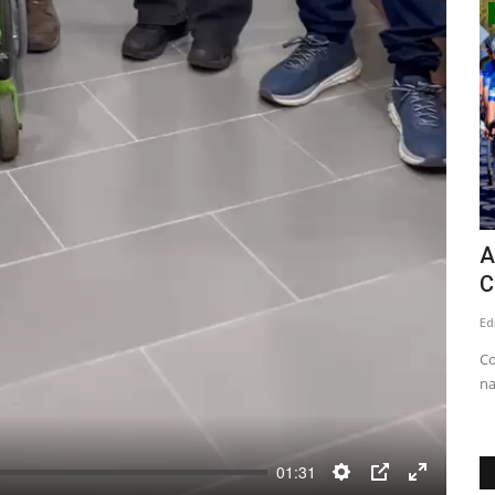
Deporte
del PNL
Escuelas de Verano en San Javier
A
cierran su primera etapa...
C
Editora
Febrero 5, 2026
638
Ed
ión especial
La iniciativa deportiva y recreativa destacó por su alta
Co
convocatoria y ya proyecta...
na
01:31
Settings
PIP
Enter