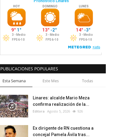
PUBLICACIONES POPULARES
Esta Semana
Este Mes
Todas
Linares: alcalde Mario Meza
confirma realización de la...
Editora
Agosto 5, 2026
926
Ex dirigente de RN cuestiona a
concejal Pamela Ávila tras...