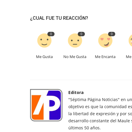
¿CUAL FUE TU REACCIÓN?
0
0
0
Me Gusta
No Me Gusta
Me Encanta
Me 
Editora
"Séptima Página Noticias" en u
objetivo es que la comunidad es
la libertad de expresión y por s
desarrollo constante del Maule 
últimos 50 años.