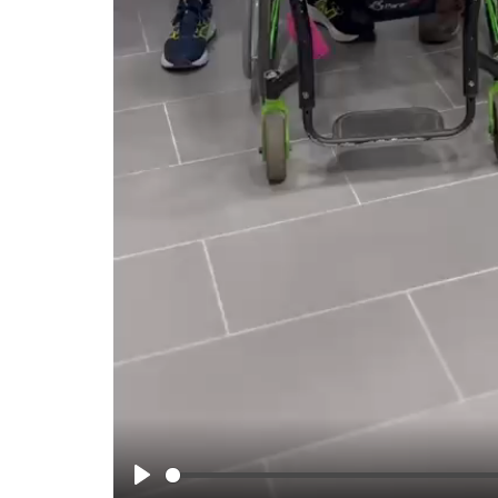
Política
Robo de medidores: Diputados 
solicitan datos nacionales...
Editora
Julio 31, 2026
130
El fenómeno delictual será abordado en una ses
en la Comisión de Seguridad...
Play