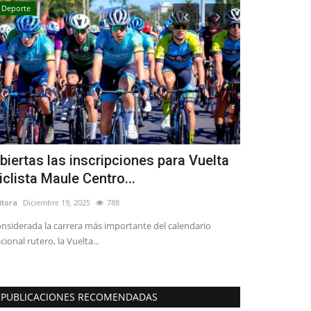
Deporte
Espectáculos
biertas las inscripciones para Vuelta
Furia Flame
iclista Maule Centro...
encuentro n
itora
Diciembre 19, 2025
788
Editora
Junio 24, 
nsiderada la carrera más importante del calendario
Nueve academias d
cional rutero, la Vuelta...
participaron en el
PUBLICACIONES RECOMENDADAS