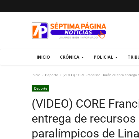
INICIO
CRÓNICA
POLICIAL
TRIB
Inicio
Deporte
(VIDEO) CORE Francisco Durán celebra entrega d
Deporte
(VIDEO) CORE Franci
entrega de recursos 
paralímpicos de Lin