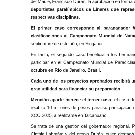
del Maule, Francisco Durán, la aprobación en forma 
deportistas paralímpicos de Linares que repre
respectivas disciplinas.
El primer caso corresponde al paranadador W
clasificaciones al Campeonato Mundial de Nata
septiembre de este año, en Singapur.
En tanto, el segundo caso beneficia a los herman
participar en el Campeonato Mundial de Paracicli
s
octubre en Río de Janeiro, Brasil.
Cada uno de los proyectos aprobados recibirá un
gran utilidad para financiar su preparación.
Mención aparte merece el tercer caso, el
caso del
recibirá 10 millones de pesos para su participac
XCO 2025, a realizarse en Talcahuano.
Se trata de una gestión del gobernador regional, 
Cinthia Labraña; y del propio Durán, quien destac
ó