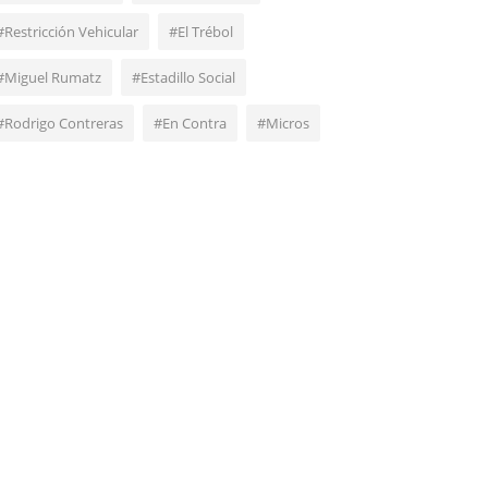
#Restricción Vehicular
#El Trébol
#Miguel Rumatz
#Estadillo Social
#Rodrigo Contreras
#En Contra
#Micros