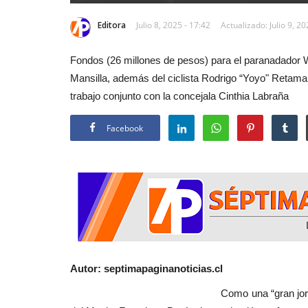
Editora
Julio 8, 2025 - 17:42
Actualizado: Julio 9, 20
Fondos (26 millones de pesos) para el paranadador W
Mansilla, además del ciclista Rodrigo “Yoyo" Retama
trabajo conjunto con la concejala Cinthia Labraña
Facebook
Autor: septimapaginanoticias.cl
Como una “gran jornada para el deport