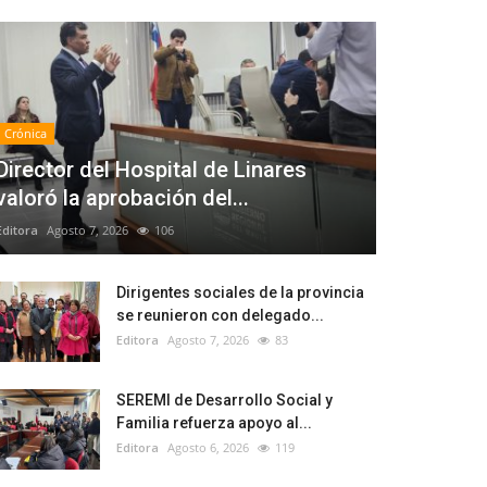
Crónica
Director del Hospital de Linares
valoró la aprobación del...
Editora
Agosto 7, 2026
106
Dirigentes sociales de la provincia
se reunieron con delegado...
Editora
Agosto 7, 2026
83
SEREMI de Desarrollo Social y
Familia refuerza apoyo al...
Editora
Agosto 6, 2026
119