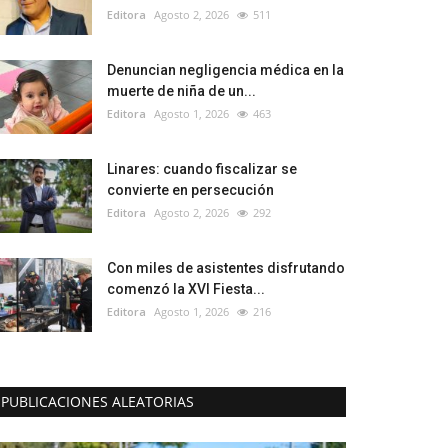
Editora
Agosto 2, 2026
511
Denuncian negligencia médica en la
muerte de niña de un...
Editora
Agosto 1, 2026
463
Linares: cuando fiscalizar se
convierte en persecución
Editora
Agosto 2, 2026
292
Con miles de asistentes disfrutando
comenzó la XVI Fiesta...
Editora
Agosto 1, 2026
216
PUBLICACIONES ALEATORIAS