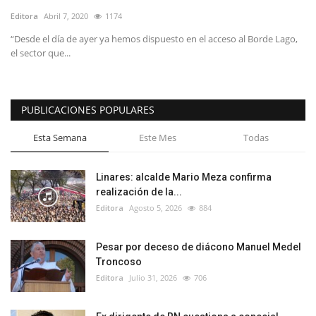
Editora
Abril 7, 2020
1174
“Desde el día de ayer ya hemos dispuesto en el acceso al Borde Lago,
el sector que...
PUBLICACIONES POPULARES
Esta Semana
Este Mes
Todas
Linares: alcalde Mario Meza confirma
realización de la...
Editora
Agosto 5, 2026
884
Pesar por deceso de diácono Manuel Medel
Troncoso
Editora
Julio 31, 2026
706