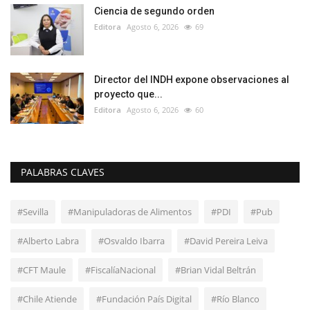
Ciencia de segundo orden
Editora
Agosto 6, 2026
69
Director del INDH expone observaciones al
proyecto que...
Editora
Agosto 6, 2026
60
PALABRAS CLAVES
#Sevilla
#Manipuladoras de Alimentos
#PDI
#Pub
#Alberto Labra
#Osvaldo Ibarra
#David Pereira Leiva
#CFT Maule
#FiscalíaNacional
#Brian Vidal Beltrán
#Chile Atiende
#Fundación País Digital
#Río Blanco