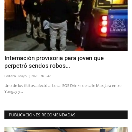
Internación provisoria para joven que
¿
perpetró sendos robos...
d
Editora
Mayo 9, 2026
542
Ed
nte
Uno de los ilícitos, afectó al Local SOS Drinks de calle Max Jara entre
El
Yungay y...
Pr
PUBLICACIONES RECOMENDADAS