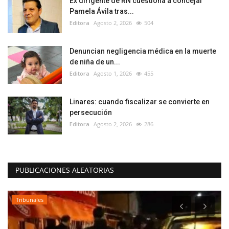
Ex dirigente de RN cuestiona a concejal
Pamela Ávila tras...
Editora
Agosto 2, 2026
504
Denuncian negligencia médica en la muerte
de niña de un...
Editora
Agosto 1, 2026
455
Linares: cuando fiscalizar se convierte en
persecución
Editora
Agosto 2, 2026
286
PUBLICACIONES ALEATORIAS
Tribunales