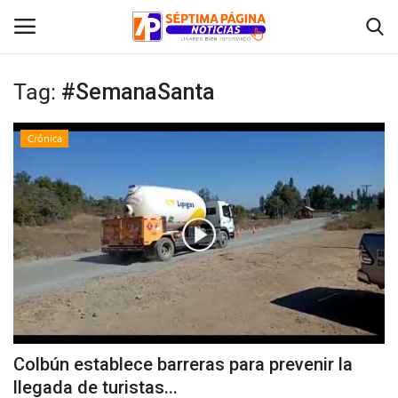
Tag:
#SemanaSanta
Inicio
Crónica
Crónica
Policial
Tribunales
Deporte
Política
Colbún establece barreras para prevenir la
llegada de turistas...
Espectáculos