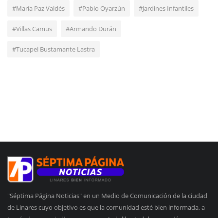
#María Paz Valdés
#Pablo Oyarzún
#Jardines Infantiles
#Villas Camus
#Armando Durán
#Tucapel Bustamante Lastra
"Séptima Página Noticias" en un Medio de Comunicación de la ciudad
de Linares cuyo objetivo es que la comunidad esté bien informada, a