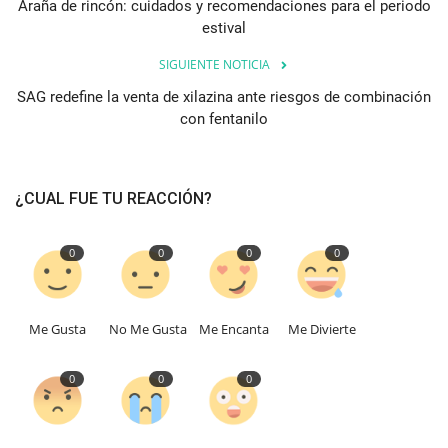
Araña de rincón: cuidados y recomendaciones para el periodo
estival
SIGUIENTE NOTICIA
SAG redefine la venta de xilazina ante riesgos de combinación
con fentanilo
¿CUAL FUE TU REACCIÓN?
0
0
0
0
Me Gusta
No Me Gusta
Me Encanta
Me Divierte
0
0
0