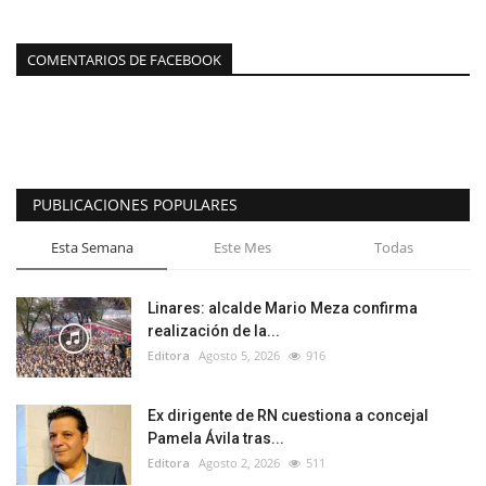
COMENTARIOS DE FACEBOOK
PUBLICACIONES POPULARES
Esta Semana
Este Mes
Todas
Linares: alcalde Mario Meza confirma
realización de la...
Editora
Agosto 5, 2026
916
Ex dirigente de RN cuestiona a concejal
Pamela Ávila tras...
Editora
Agosto 2, 2026
511