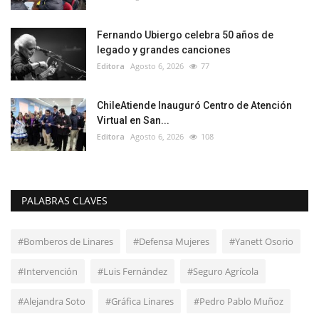
Fernando Ubiergo celebra 50 años de
legado y grandes canciones
Editora
Agosto 6, 2026
77
ChileAtiende Inauguró Centro de Atención
Virtual en San...
Editora
Agosto 6, 2026
108
PALABRAS CLAVES
#Bomberos de Linares
#Defensa Mujeres
#Yanett Osorio
#Intervención
#Luis Fernández
#Seguro Agrícola
#Alejandra Soto
#Gráfica Linares
#Pedro Pablo Muñoz