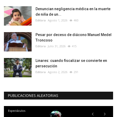
Denuncian negligencia médica en la muerte
de niña de un...
Editora
Agosto 1, 2026
460
Pesar por deceso de diácono Manuel Medel
Troncoso
Editora
Julio 31, 2026
415
Linares: cuando fiscalizar se convierte en
persecución
Editora
Agosto 2, 2026
291
PUBLICACIONES ALEATORIAS
Policial