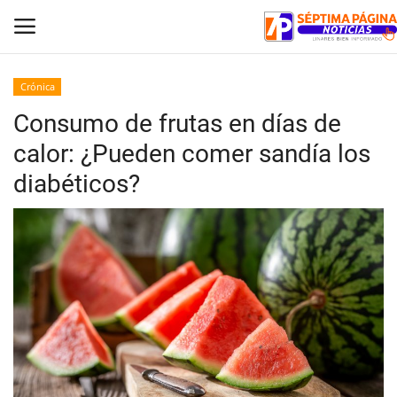
Crónica
Consumo de frutas en días de
Inicio
calor: ¿Pueden comer sandía los
Crónica
diabéticos?
Policial
Tribunales
Deporte
Política
Espectáculos