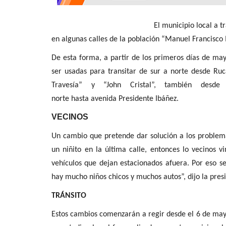
Policial
El municipio local a través del Depart
en algunas calles de la población “Manuel Francisco 
De esta forma, a partir de los primeros días de may
ser usadas para transitar de sur a norte desde Ruc
Travesía” y “John Cristal”, también des
norte hasta avenida Presidente Ibáñez.
VECINOS
(VIDEO) PDI desbarata red crim
dedicada al contrabando...
Un cambio que pretende dar solución a los problema
un niñito en la última calle, entonces lo vecinos
Editora
Mayo 28, 2026
1315
vehículos que dejan estacionados afuera. Por eso se
Gracias al procedimiento se incautan 60.218 cajet
hay mucho niños chicos y muchos autos”, dijo la pres
cigarrillos de contrabando,...
TRÁNSITO
Estos cambios comenzarán a regir desde el 6 de mayo.