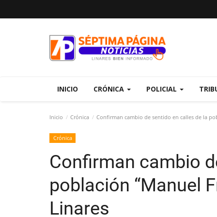
INICIO
CRÓNICA
POLICIAL
TRIB
Inicio
Crónica
Confirman cambio de sentido en calles de la po
Crónica
Confirman cambio de 
población “Manuel F
Linares