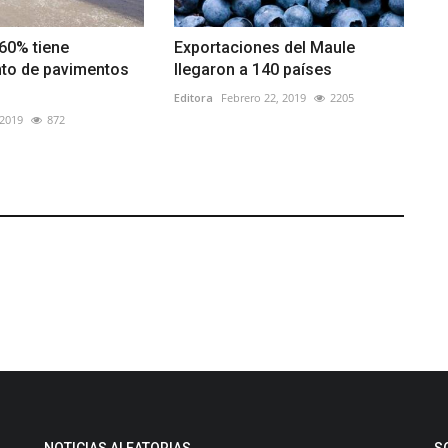
60% tiene
Exportaciones del Maule
to de pavimentos
llegaron a 140 países
Editora
Febrero 22, 2019
2205
 2019
872