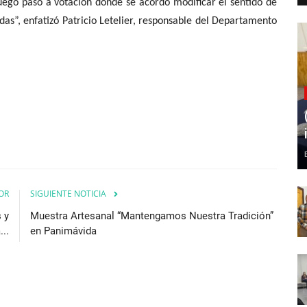
 luego pasó a votación donde se acordó modificar el sentido de
adas”, enfatizó Patricio Letelier, responsable del Departamento
OR
SIGUIENTE NOTICIA
 y
Muestra Artesanal “Mantengamos Nuestra Tradición”
..
en Panimávida