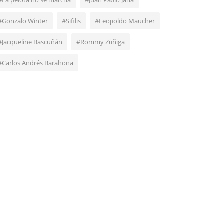
#La pelota no se marcha
#Juan Pablo Jaña
#Gonzalo Winter
#Sifilis
#Leopoldo Maucher
#Jacqueline Bascuñán
#Rommy Zúñiga
#Carlos Andrés Barahona