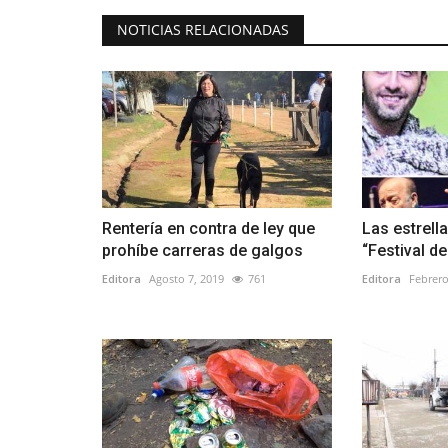
NOTICIAS RELACIONADAS
Rentería en contra de ley que
Las estrella
prohíbe carreras de galgos
“Festival de
Editora
Agosto 7, 2019
761
Editora
Febrero