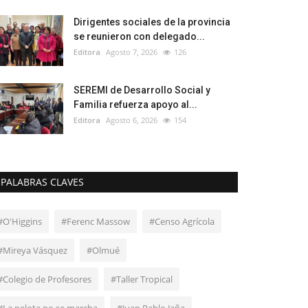
Dirigentes sociales de la provincia
se reunieron con delegado...
Editora
Agosto 7, 2026
126
SEREMI de Desarrollo Social y
Familia refuerza apoyo al...
Editora
Agosto 6, 2026
154
PALABRAS CLAVES
#O'Higgins
#Ferenc Massow
#Censo Agrícola
#Mireya Vásquez
#Olmué
#Colegio de Profesores
#Taller Tropical