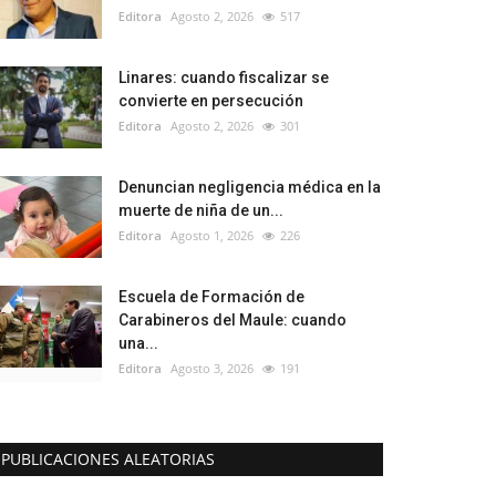
Editora
Agosto 2, 2026
517
Linares: cuando fiscalizar se
convierte en persecución
Editora
Agosto 2, 2026
301
Denuncian negligencia médica en la
muerte de niña de un...
Editora
Agosto 1, 2026
226
Escuela de Formación de
Carabineros del Maule: cuando
una...
Editora
Agosto 3, 2026
191
PUBLICACIONES ALEATORIAS