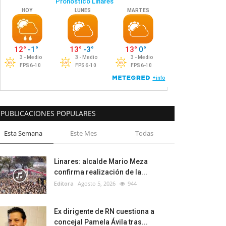
PUBLICACIONES POPULARES
Esta Semana
Este Mes
Todas
Linares: alcalde Mario Meza
confirma realización de la...
Editora
Agosto 5, 2026
944
Ex dirigente de RN cuestiona a
concejal Pamela Ávila tras...