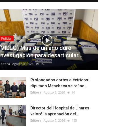
Policial
(VIDEO) Más de un año duró
investigación para desarticular...
Editora
Agosto 8, 2026
159
Prolongados cortes eléctricos:
diputado Menchaca se reúne...
Editora
Agosto 8, 2026
84
Director del Hospital de Linares
valoró la aprobación del...
Editora
Agosto 7, 2026
155