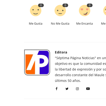
0
0
0
Me Gusta
No Me Gusta
Me Encanta
Me 
Editora
"Séptima Página Noticias" en u
objetivo es que la comunidad es
la libertad de expresión y por s
desarrollo constante del Maule 
últimos 50 años.