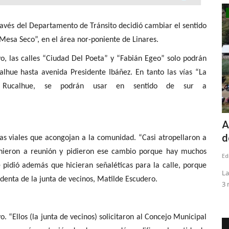
Tribunales
amento de Tránsito decidió cambiar el sentido
Mesa Seco”, en el área nor-poniente de Linares.
o, las calles “Ciudad Del Poeta” y “Fabián Egeo” solo podrán
alhue hasta avenida Presidente Ibáñez. En tanto las vías “La
de Rucalhue, se podrán usar en sentido de sur a
inal
Corte de Apelaciones de Talca fija
A
audiencia para escuchar...
d
s viales que acongojan a la comunidad. “Casi atropellaron a
 vinieron a reunión y pidieron ese cambio porque hay muchos
Editora
Julio 8, 2026
244
Ed
 pidió además que hicieran señaléticas para la calle, porque
illas de
Comienza el proceso para reemplazar al fiscal regional, Julio
La
identa de la junta de vecinos, Matilde Escudero.
Contardo
3 
 “Ellos (la junta de vecinos) solicitaron al Concejo Municipal