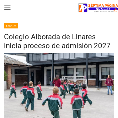
Crónica
Colegio Alborada de Linares
Inicio
inicia proceso de admisión 2027
Crónica
Policial
Tribunales
Deporte
Política
Espectáculos