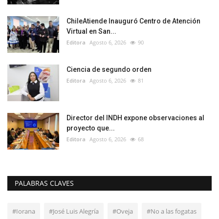
ChileAtiende Inauguró Centro de Atención
Virtual en San...
Editora
Agosto 6, 2026
90
Ciencia de segundo orden
Editora
Agosto 6, 2026
81
Director del INDH expone observaciones al
proyecto que...
Editora
Agosto 6, 2026
68
PALABRAS CLAVES
#Iorana
#José Luis Alegría
#Oveja
#No a las fogatas