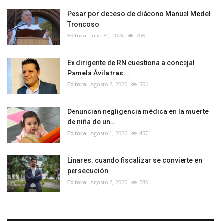
Pesar por deceso de diácono Manuel Medel
Troncoso
Editora
Julio 31, 2026
708
Ex dirigente de RN cuestiona a concejal
Pamela Ávila tras...
Editora
Agosto 2, 2026
505
Denuncian negligencia médica en la muerte
de niña de un...
Editora
Agosto 1, 2026
457
Linares: cuando fiscalizar se convierte en
persecución
Editora
Agosto 2, 2026
288