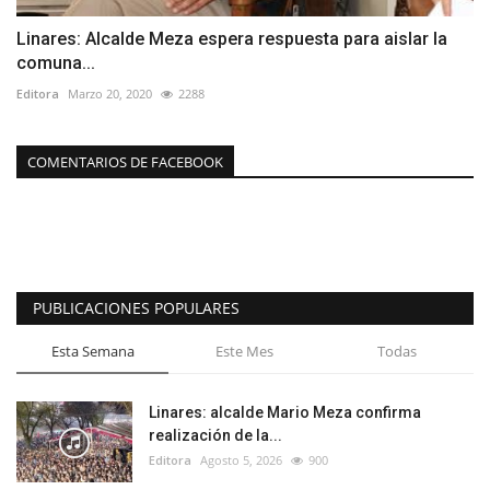
Linares: Alcalde Meza espera respuesta para aislar la
comuna...
Editora
Marzo 20, 2020
2288
COMENTARIOS DE FACEBOOK
PUBLICACIONES POPULARES
Esta Semana
Este Mes
Todas
Linares: alcalde Mario Meza confirma
realización de la...
Editora
Agosto 5, 2026
900