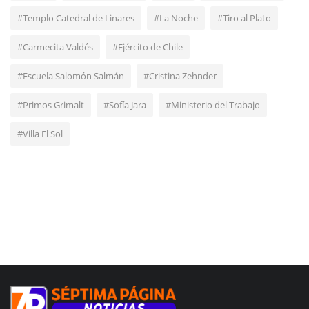
#Templo Catedral de Linares
#La Noche
#Tiro al Plato
#Carmecita Valdés
#Ejército de Chile
#Escuela Salomón Salmán
#Cristina Zehnder
#Primos Grimalt
#Sofía Jara
#Ministerio del Trabajo
#Villa El Sol