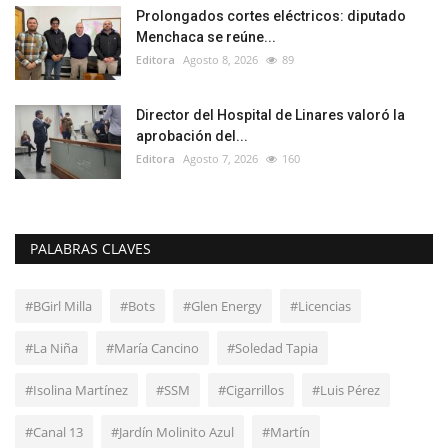
Prolongados cortes eléctricos: diputado
Menchaca se reúne...
Editora
Agosto 8, 2026
89
Director del Hospital de Linares valoró la
aprobación del...
Editora
Agosto 7, 2026
160
PALABRAS CLAVES
#BGirl Milla
#Bots
#Glen Energy
#Licencias
#La Niña
#María Cancino
#Soledad Tapia
#Isolina Martínez
#SSM
#Cigarrillos
#Luis Pérez
#Canal 13
#Jardín Molinito Azul
#Martín