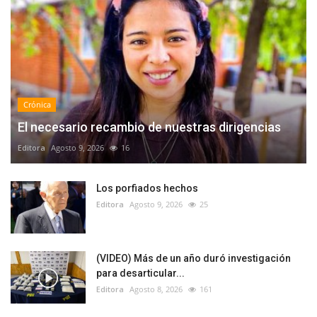
Crónica
El necesario recambio de nuestras dirigencias
Editora
Agosto 9, 2026
16
Los porfiados hechos
Editora
Agosto 9, 2026
25
(VIDEO) Más de un año duró investigación
para desarticular...
Editora
Agosto 8, 2026
161