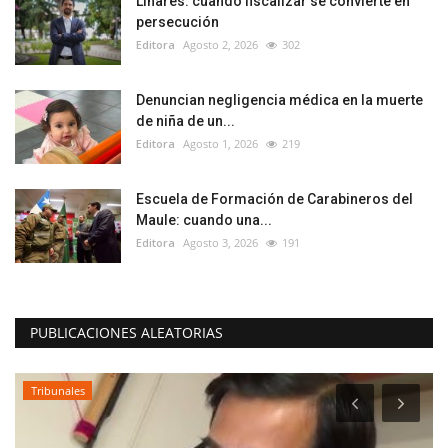
Linares: cuando fiscalizar se convierte en
persecución
Editora
Agosto 2, 2026
302
Denuncian negligencia médica en la muerte
de niña de un...
Editora
Agosto 1, 2026
219
Escuela de Formación de Carabineros del
Maule: cuando una...
Editora
Agosto 3, 2026
191
PUBLICACIONES ALEATORIAS
Tribunales