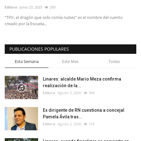
Editora
Junio 23, 2025
293
“Til’Ir, el dragón que solo comía nubes” es el nombre del cuento
creado por la Escuela...
PUBLICACIONES POPULARES
Esta Semana
Este Mes
Todas
Linares: alcalde Mario Meza confirma
realización de la...
Editora
Agosto 5, 2026
944
Ex dirigente de RN cuestiona a concejal
Pamela Ávila tras...
Editora
Agosto 2, 2026
518