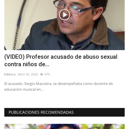
r
(VIDEO) Profesor acusado de abuso sexual
V
contra niños de...
p
Editora
Abril 20, 2026
670
Ed
a
El acusado, Sergio Maureira, se desempeñaba como docente de
Lo
educación musical en...
de
PUBLICACIONES RECOMENDADAS