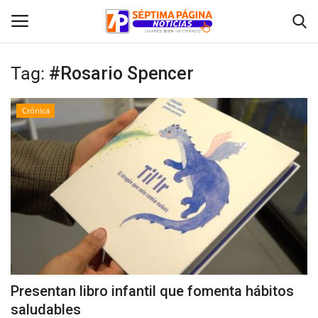
Tag:
#Rosario Spencer
Inicio
Crónica
Crónica
Policial
Tribunales
Deporte
Política
Presentan libro infantil que fomenta hábitos
saludables
Espectáculos