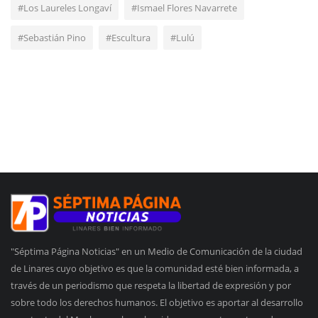
#Los Laureles Longaví
#Ismael Flores Navarrete
#Sebastián Pino
#Escultura
#Lulú
"Séptima Página Noticias" en un Medio de Comunicación de la ciudad
de Linares cuyo objetivo es que la comunidad esté bien informada, a
través de un periodismo que respeta la libertad de expresión y por
sobre todo los derechos humanos. El objetivo es aportar al desarrollo