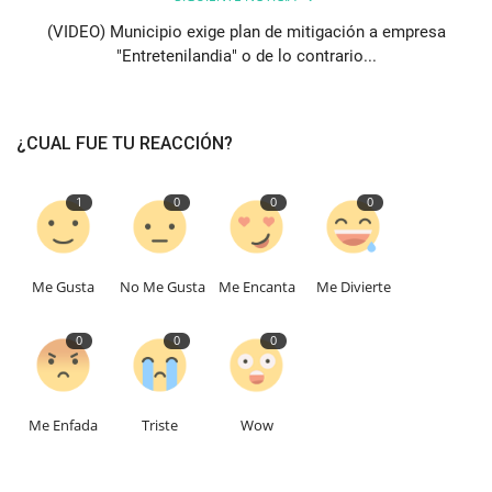
(VIDEO) Municipio exige plan de mitigación a empresa
"Entretenilandia" o de lo contrario...
¿CUAL FUE TU REACCIÓN?
1
0
0
0
Me Gusta
No Me Gusta
Me Encanta
Me Divierte
0
0
0
Me Enfada
Triste
Wow