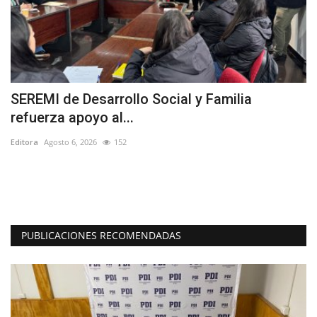
SEREMI de Desarrollo Social y Familia
L
refuerza apoyo al...
n
Editora
Agosto 6, 2026
152
Ed
H.
es
PUBLICACIONES RECOMENDADAS