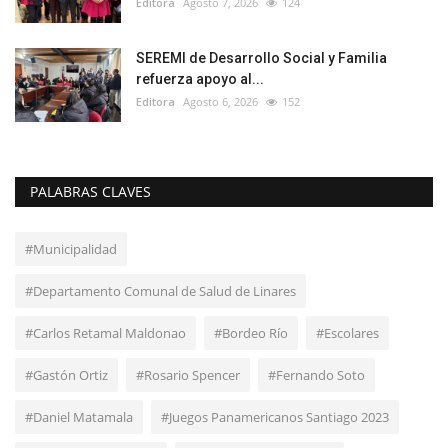
Editora
Agosto 7, 2026
124
SEREMI de Desarrollo Social y Familia
refuerza apoyo al...
Editora
Agosto 6, 2026
152
PALABRAS CLAVES
#Municipalidad
#Departamento Comunal de Salud de Linares
#Carlos Retamal Maldonao
#Bordeo Río
#Escolares
#Gastón Ortiz
#Rosario Spencer
#Fernando Soto
#Daniel Matamala
#Juegos Panamericanos Santiago 2023