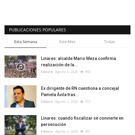
PUBLICACIONES POPULARES
Esta Semana
Este Mes
Todas
Linares: alcalde Mario Meza confirma
realización de la...
Editora
Agosto 5, 2026
943
Ex dirigente de RN cuestiona a concejal
Pamela Ávila tras...
Editora
Agosto 2, 2026
517
Linares: cuando fiscalizar se convierte en
persecución
Editora
Agosto 2, 2026
301