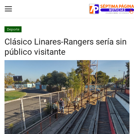
Deporte
Clásico Linares-Rangers sería sin
Inicio
público visitante
Crónica
Policial
Tribunales
Deporte
Política
Espectáculos