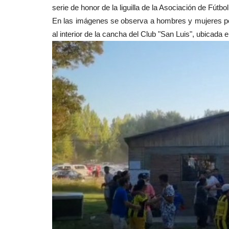
Crónica
serie de honor de la liguilla de la Asociación de Fútbo
En las imágenes se observa a hombres y mujeres pel
al interior de la cancha del Club "San Luis", ubicada 
Dirigentes sociales de la provin
reunieron con delegado...
Editora
Agosto 7, 2026
89
En el marco del Día del Dirigente Social, represe
distintas comunas participaron...