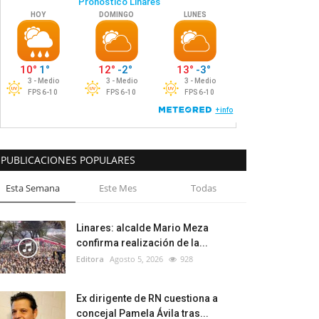
PUBLICACIONES POPULARES
Esta Semana
Este Mes
Todas
Linares: alcalde Mario Meza
confirma realización de la...
Editora
Agosto 5, 2026
928
Ex dirigente de RN cuestiona a
concejal Pamela Ávila tras...