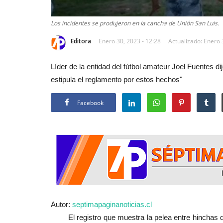
Los incidentes se produjeron en la cancha de Unión San Luis.
Editora
Enero 30, 2023 - 12:28
Actualizado: Enero 
Líder de la entidad del fútbol amateur Joel Fuentes d
estipula el reglamento por estos hechos"
Facebook
Autor:
septimapaginanoticias.cl
El registro que muestra la pelea entre hinchas de 