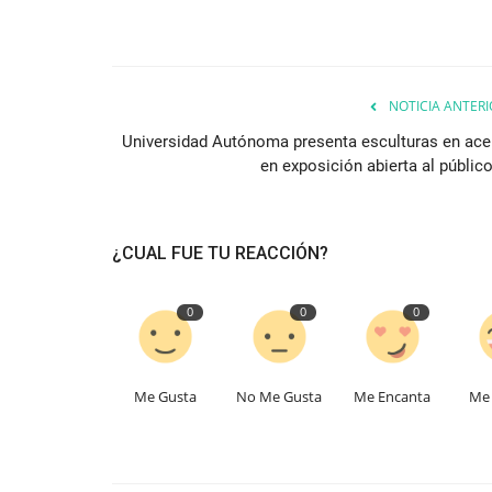
NOTICIA ANTERI
Universidad Autónoma presenta esculturas en ace
en exposición abierta al público
¿CUAL FUE TU REACCIÓN?
0
0
0
Me Gusta
No Me Gusta
Me Encanta
Me 