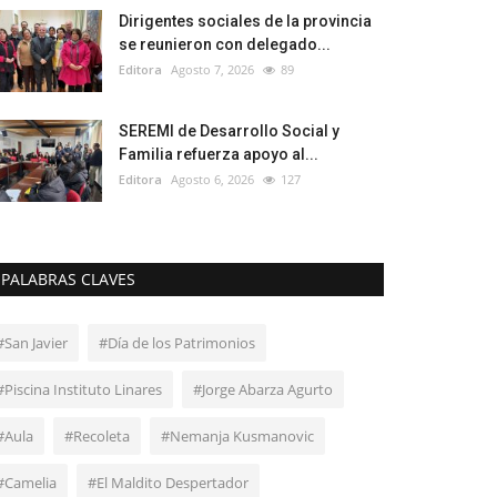
Dirigentes sociales de la provincia
se reunieron con delegado...
Editora
Agosto 7, 2026
89
SEREMI de Desarrollo Social y
Familia refuerza apoyo al...
Editora
Agosto 6, 2026
127
PALABRAS CLAVES
#San Javier
#Día de los Patrimonios
#Piscina Instituto Linares
#Jorge Abarza Agurto
#Aula
#Recoleta
#Nemanja Kusmanovic
#Camelia
#El Maldito Despertador