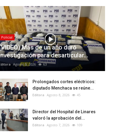
Policial
(VIDEO) Más de un año duró
investigación para desarticular...
Editora
Agosto 8, 2026
63
Prolongados cortes eléctricos:
diputado Menchaca se reúne...
Editora
Agosto 8, 2026
45
Director del Hospital de Linares
valoró la aprobación del...
Editora
Agosto 7, 2026
109