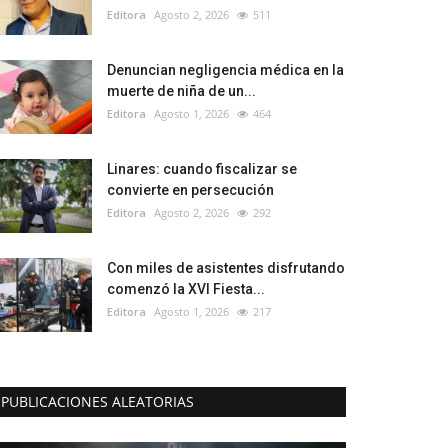
Editora
Agosto 2, 2026
511
Denuncian negligencia médica en la
muerte de niña de un...
Editora
Agosto 1, 2026
464
Linares: cuando fiscalizar se
convierte en persecución
Editora
Agosto 2, 2026
292
Con miles de asistentes disfrutando
comenzó la XVI Fiesta...
Editora
Agosto 1, 2026
217
PUBLICACIONES ALEATORIAS