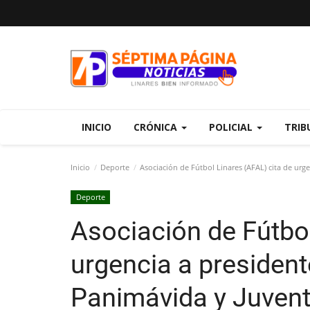
INICIO
CRÓNICA
POLICIAL
TRIB
Inicio
Deporte
Asociación de Fútbol Linares (AFAL) cita de urge
Deporte
Asociación de Fútbol
urgencia a president
Panimávida y Juvent