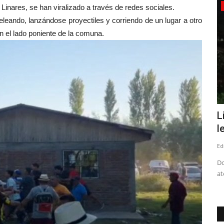
Tribunales
l Linares, se han viralizado a través de redes sociales.
eando, lanzándose proyectiles y corriendo de un lugar a otro
en el lado poniente de la comuna.
cia se
Corte de Talca confirma suspensión en
L
el cargo del concejal...
l
Editora
Julio 24, 2026
599
Ed
ntantes de
Lo anterior, en el marco de la condena por injurias y
Do
calumnias tras emitir declaraciones...
at