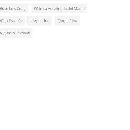
#José Luis Craig
#Clínica Veterinaria del Maule
#Pan Francés
#Argentina
#Jorge Silva
#Aguas Nuevosur