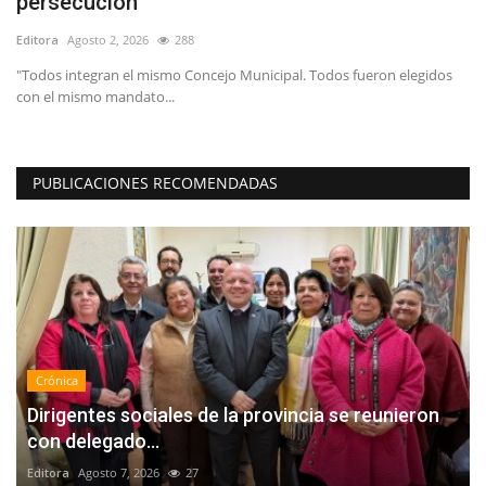
persecución
d
Editora
Agosto 2, 2026
288
Ed
s
"Todos integran el mismo Concejo Municipal. Todos fueron elegidos
En
con el mismo mandato...
Bi
PUBLICACIONES RECOMENDADAS
Crónica
Dirigentes sociales de la provincia se reunieron
con delegado...
Editora
Agosto 7, 2026
27