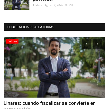
Editora
Agosto 2, 2026
291
PUBLICACIONES ALEATORIAS
Política
s
Linares: cuando fiscalizar se convierte en
(