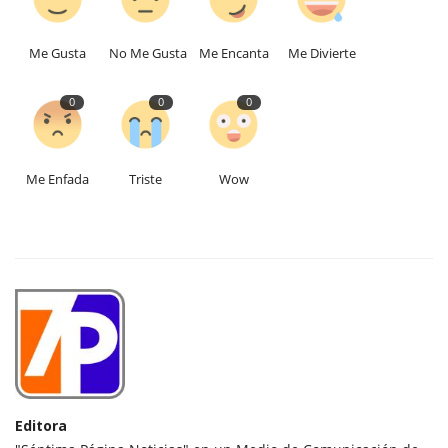
Me Gusta
No Me Gusta
Me Encanta
Me Divierte
0
0
0
Me Enfada
Triste
Wow
Editora