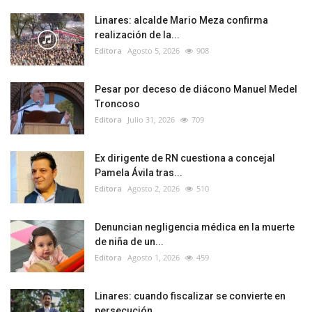
Linares: alcalde Mario Meza confirma
realización de la...
Editora
Agosto 5, 2026
908
Pesar por deceso de diácono Manuel Medel
Troncoso
Editora
Julio 31, 2026
709
Ex dirigente de RN cuestiona a concejal
Pamela Ávila tras...
Editora
Agosto 2, 2026
510
Denuncian negligencia médica en la muerte
de niña de un...
Editora
Agosto 1, 2026
459
Linares: cuando fiscalizar se convierte en
persecución