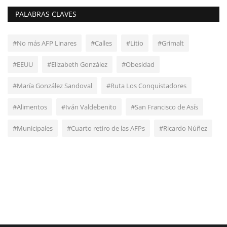
PALABRAS CLAVES
#No más AFP Linares
#Calles
#Litio
#Grimalt
#EEUU
#Elizabeth González
#Obesidad
#María González Sandoval
#Ruta Los Conquistadores
#Alimentos
#Iván Valdebenito
#San Francisco de Asís
#Municipales
#Cuarto retiro de las AFPs
#Ricardo Núñez