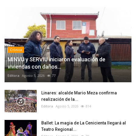
Crónica
MINVU y SERVIU iniciaron evaluación de
viviendas con daños...
Editora
Agosto 5, 2026
77
Linares: alcalde Mario Meza confirma
realización de la...
Editora
Agosto 5, 2026
814
Ballet: La magia de La Cenicienta llegará al
Teatro Regional...