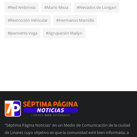
#Red Ambrosio
#Mario Meza
#Nevados de Longaví
#Restricción Vehicular
#Hermanos Mansilla
#Jeannette Vega
#Agrupación Mailyn
"Séptima Página Noticias" en un Medio de Comunicación de la ciudad
de Linares cuyo objetivo es que la comunidad esté bien informada, a