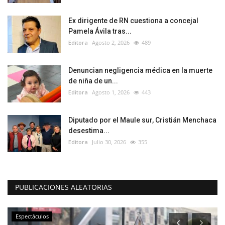
Ex dirigente de RN cuestiona a concejal
Pamela Ávila tras...
Editora
Agosto 2, 2026
489
Denuncian negligencia médica en la muerte
de niña de un...
Editora
Agosto 1, 2026
443
Diputado por el Maule sur, Cristián Menchaca
desestima...
Editora
Julio 30, 2026
355
PUBLICACIONES ALEATORIAS
Espectáculos