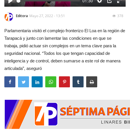
01:30
Play
Settings
PIP
Enter
fulls
Editora
Mayo 27, 2022 - 13:51
378
Parlamentaria visitó el complejo fronterizo El Loa en la región de
Tarapacá y junto con lamentar las condiciones en que se
trabaja, pidió actuar sin complejos en un tema clave para la
seguridad nacional. “Todos los que tengan capacidad de
inteligencia y de control, deben sumarse a este rol de manera
articulada”, aseguró