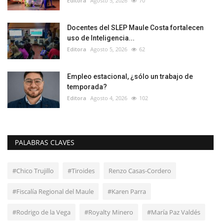
Editora
Agosto 5, 2026
70
Docentes del SLEP Maule Costa fortalecen
uso de Inteligencia...
Editora
Agosto 5, 2026
62
Empleo estacional, ¿sólo un trabajo de
temporada?
Editora
Agosto 4, 2026
102
PALABRAS CLAVES
#Chico Trujillo
#Tiroides
Renzo Casas-Cordero
#Fiscalía Regional del Maule
#Karen Parra
#Rodrigo de la Vega
#Royalty Minero
#María Paz Valdés