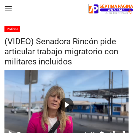
Política
(VIDEO) Senadora Rincón pide
Inicio
articular trabajo migratorio con
Crónica
militares incluidos
Policial
Tribunales
Deporte
Play
Política
Espectáculos