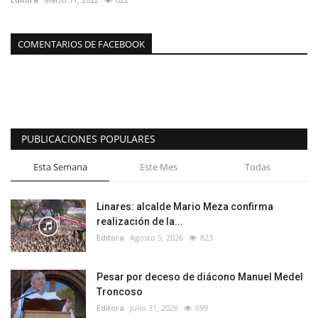
COMENTARIOS DE FACEBOOK
PUBLICACIONES POPULARES
Esta Semana
Este Mes
Todas
Linares: alcalde Mario Meza confirma
realización de la...
Editora
Agosto 5, 2026
823
Pesar por deceso de diácono Manuel Medel
Troncoso
Editora
Julio 31, 2026
699