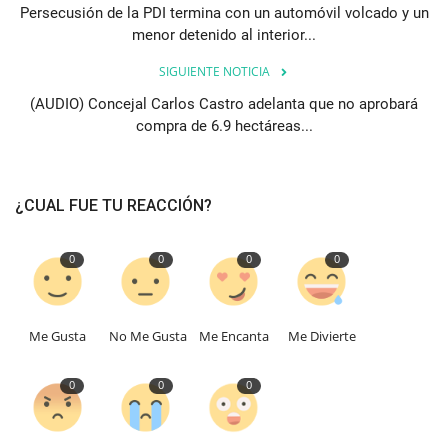
Persecusión de la PDI termina con un automóvil volcado y un
menor detenido al interior...
SIGUIENTE NOTICIA
(AUDIO) Concejal Carlos Castro adelanta que no aprobará
compra de 6.9 hectáreas...
¿CUAL FUE TU REACCIÓN?
0
0
0
0
Me Gusta
No Me Gusta
Me Encanta
Me Divierte
0
0
0