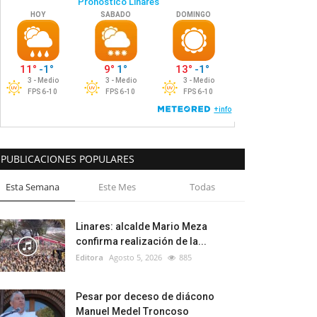
PUBLICACIONES POPULARES
Esta Semana
Este Mes
Todas
Linares: alcalde Mario Meza
confirma realización de la...
Editora
Agosto 5, 2026
885
Pesar por deceso de diácono
Manuel Medel Troncoso