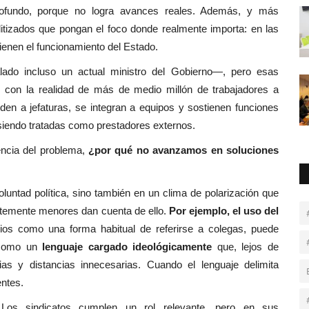
ofundo, porque no logra avances reales. Además, y más
itizados que pongan el foco donde realmente importa: en las
ienen el funcionamiento del Estado.
ado incluso un actual ministro del Gobierno—, pero esas
n con la realidad de más de medio millón de trabajadores a
en a jefaturas, se integran a equipos y sostienen funciones
siendo tratadas como prestadores externos.
encia del problema,
¿por qué no avanzamos en soluciones
oluntad política, sino también en un clima de polarización que
entemente menores dan cuenta de ello.
Por ejemplo, el uso del
cios como una forma habitual de referirse a colegas, puede
a como un
lenguaje cargado ideológicamente
que, lejos de
vias y distancias innecesarias. Cuando el lenguaje delimita
entes.
. Los sindicatos cumplen un rol relevante, pero en sus