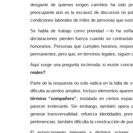
desgaste de quienes exigen cambios ha sido pr
preocupante aún es la escasez de discursos no pol
condiciones laborales de miles de personas que sost
Se habla de trabajo como prioridad —lo ha señal
declaraciones pierden fuerza cuando se contrasta
honorarios. Personas que cumplen horarios, respond
permanentes, pero que, en términos legales, siguen 
Aquí surge una pregunta incómoda: si existe conci
reales?
Parte de la respuesta no solo radica en la falta de v
dificulta acuerdos amplios. Incluso elementos apar
término “compañero”
, instalado en ciertos espa
parecer irrelevante. Sin embargo, también oper
generar transversalidad, refuerza identidades pre
pertenencias, también dificulta la construcción de pu
El estancamiento interpela a distintos actores