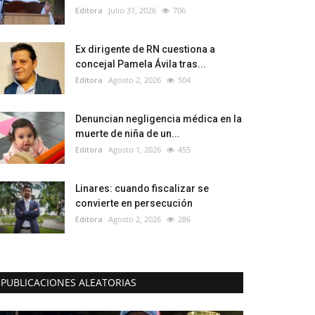
Editora
Julio 31, 2026
706
Ex dirigente de RN cuestiona a
concejal Pamela Ávila tras...
Editora
Agosto 2, 2026
504
Denuncian negligencia médica en la
muerte de niña de un...
Editora
Agosto 1, 2026
455
Linares: cuando fiscalizar se
convierte en persecución
Editora
Agosto 2, 2026
286
PUBLICACIONES ALEATORIAS