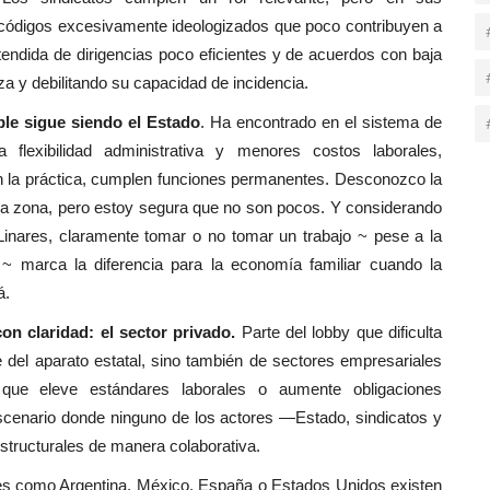
códigos excesivamente ideologizados que poco contribuyen a
endida de dirigencias poco eficientes y de acuerdos con baja
nza y debilitando su capacidad de incidencia.
ble sigue siendo el Estado
. Ha encontrado en el sistema de
 flexibilidad administrativa y menores costos laborales,
n la práctica, cumplen funciones permanentes. Desconozco la
 la zona, pero estoy segura que no son pocos. Y considerando
e Linares, claramente tomar o no tomar un trabajo ~ pese a la
 ~ marca la diferencia para la economía familiar cuando la
á.
n claridad: el sector privado.
Parte del lobby que dificulta
del aparato estatal, sino también de sectores empresariales
 que eleve estándares laborales o aumente obligaciones
escenario donde ninguno de los actores —Estado, sindicatos y
tructurales de manera colaborativa.
s como Argentina, México, España o Estados Unidos existen