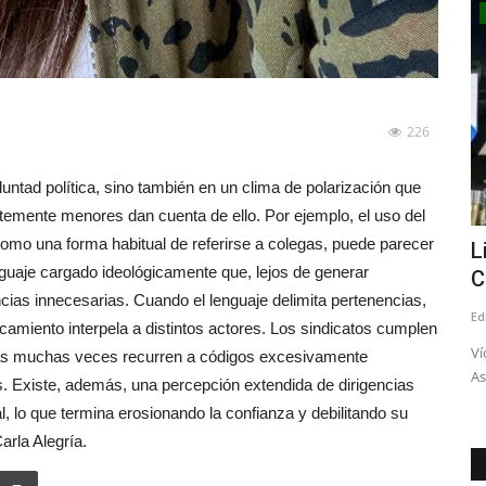
Tribunales
226
oluntad política, sino también en un clima de polarización que
temente menores dan cuenta de ello. Por ejemplo, el uso del
como una forma habitual de referirse a colegas, puede parecer
ier
(VIDEO) Prisión preventiva para dos
L
guaje cargado ideológicamente que, lejos de generar
imputados por crimen...
C
ncias innecesarias. Cuando el lenguaje delimita pertenencias,
Editora
Mayo 18, 2026
530
Ed
ncamiento interpela a distintos actores. Los sindicatos cumplen
u alta
Los hechos ocurrieron en abril del año pasado en la vía
Ví
icas muchas veces recurren a códigos excesivamente
pública
As
. Existe, además, una percepción extendida de dirigencias
l, lo que termina erosionando la confianza y debilitando su
Carla Alegría.