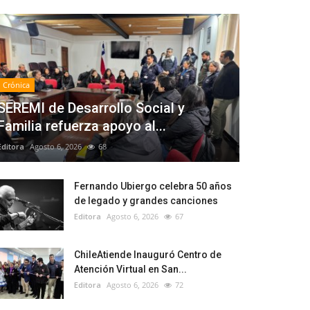
Crónica
SEREMI de Desarrollo Social y
Familia refuerza apoyo al...
Editora
Agosto 6, 2026
68
Fernando Ubiergo celebra 50 años
de legado y grandes canciones
Editora
Agosto 6, 2026
67
ChileAtiende Inauguró Centro de
Atención Virtual en San...
Editora
Agosto 6, 2026
72