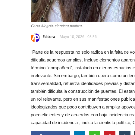
Deporte
Carla Alegría, cientista política.
Editora
Mayo 10, 2026 - 08:36
“Parte de la respuesta no solo radica en la falta de v
dificulta acuerdos amplios. Incluso elementos aparen
término “compañero”, instalado en ciertos espacios 
Escuelas de Verano en San Jav
irrelevante. Sin embargo, también opera como un len
cierran su primera etapa...
transversalidad, refuerza identidades previas y dista
Editora
Febrero 5, 2026
636
también dificulta la construcción de puentes. El esta
La iniciativa deportiva y recreativa destacó por s
un rol relevante, pero en sus manifestaciones públ
convocatoria y ya proyecta...
ideologizados que poco contribuyen a ampliar apoyos
poco eficientes y de acuerdos con baja incidencia rea
capacidad de incidencia”, indica la cientista político, 