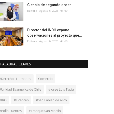
Ciencia de segundo orden
Editora
Agosto 6, 2026
69
Director del INDH expone
observaciones al proyecto que...
Editora
Agosto 6, 2026
60
PALABRAS CLAVES
#Derechos Humanos
Comercio
#Unidad Evangélica de Chile
#Jorge Luis Tapia
BIRO
#Licantén
#San Fabián de Alico
#Pollo Fuentes
#Tranque San Martín