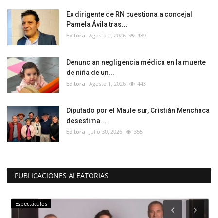
Ex dirigente de RN cuestiona a concejal
Pamela Ávila tras...
Editora
Agosto 2, 2026
489
Denuncian negligencia médica en la muerte
de niña de un...
Editora
Agosto 1, 2026
443
Diputado por el Maule sur, Cristián Menchaca
desestima...
Editora
Julio 30, 2026
355
PUBLICACIONES ALEATORIAS
Espectáculos