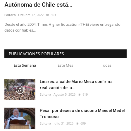
Autónoma de Chile está...
Editora
Octubre 17, 2022
363
Desde el año 2004, Times Higher Education (THE) viene entregando
datos confiables...
PUBLICACIONES POPULARES
Esta Semana
Este Mes
Todas
Linares: alcalde Mario Meza confirma
realización de la...
Editora
Agosto 5, 2026
819
Pesar por deceso de diácono Manuel Medel
Troncoso
Editora
Julio 31, 2026
699