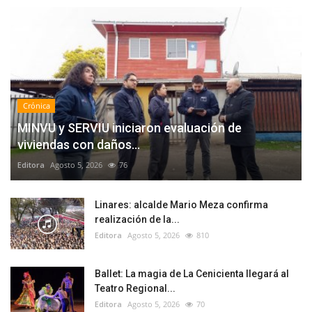
Crónica
MINVU y SERVIU iniciaron evaluación de
viviendas con daños...
Editora
Agosto 5, 2026
76
Linares: alcalde Mario Meza confirma
realización de la...
Editora
Agosto 5, 2026
810
Ballet: La magia de La Cenicienta llegará al
Teatro Regional...
Editora
Agosto 5, 2026
70