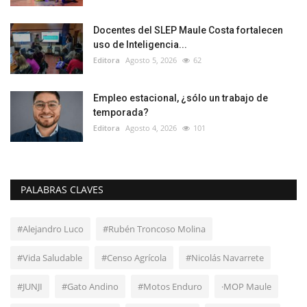
Docentes del SLEP Maule Costa fortalecen
uso de Inteligencia...
Editora
Agosto 5, 2026
62
Empleo estacional, ¿sólo un trabajo de
temporada?
Editora
Agosto 4, 2026
101
PALABRAS CLAVES
#Alejandro Luco
#Rubén Troncoso Molina
#Vida Saludable
#Censo Agrícola
#Nicolás Navarrete
#JUNJI
#Gato Andino
#Motos Enduro
·MOP Maule