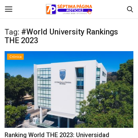
Tag:
#World University Rankings
THE 2023
Inicio
Crónica
Crónica
Policial
Tribunales
Deporte
Política
Ranking World THE 2023: Universidad
Espectáculos