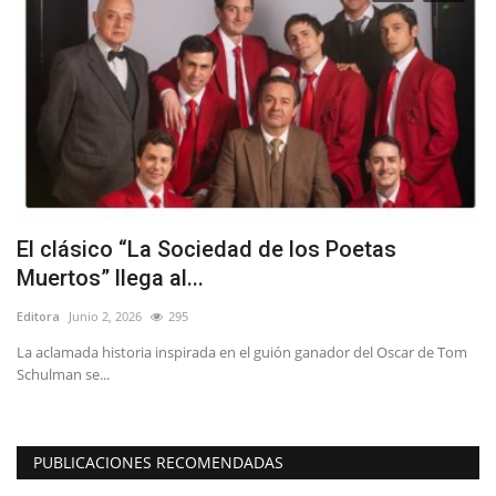
as
El clásico “La Sociedad de los Poetas
A
Muertos” llega al...
M
Editora
Junio 2, 2026
295
Ed
La aclamada historia inspirada en el guión ganador del Oscar de Tom
Co
Schulman se...
la 
PUBLICACIONES RECOMENDADAS