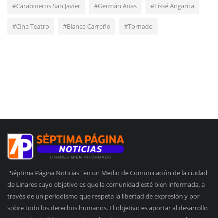
#Carabineros San Javier
#Germán Arias
#Lissé Angarita
#Cine Teatro
#Blanca Carreño
#Tornado
"Séptima Página Noticias" en un Medio de Comunicación de la ciudad
de Linares cuyo objetivo es que la comunidad esté bien informada, a
través de un periodismo que respeta la libertad de expresión y por
sobre todo los derechos humanos. El objetivo es aportar al desarrollo