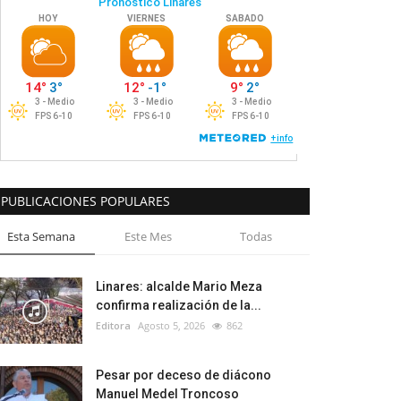
PUBLICACIONES POPULARES
Esta Semana
Este Mes
Todas
Linares: alcalde Mario Meza
confirma realización de la...
Editora
Agosto 5, 2026
862
Pesar por deceso de diácono
Manuel Medel Troncoso