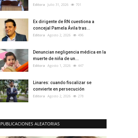
Editora
Julio 31, 2026
701
Ex dirigente de RN cuestiona a
concejal Pamela Ávila tras...
Editora
Agosto 2, 2026
496
Denuncian negligencia médica en la
muerte de niña de un...
Editora
Agosto 1, 2026
447
Linares: cuando fiscalizar se
convierte en persecución
Editora
Agosto 2, 2026
278
PUBLICACIONES ALEATORIAS