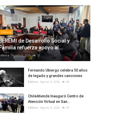
Crónica
SEREMI de Desarrollo Social y
Familia refuerza apoyo al...
Editora
Agosto 6, 2026
55
Fernando Ubiergo celebra 50 años
de legado y grandes canciones
Editora
Agosto 6, 2026
48
ChileAtiende Inauguró Centro de
Atención Virtual en San...
Editora
Agosto 6, 2026
59