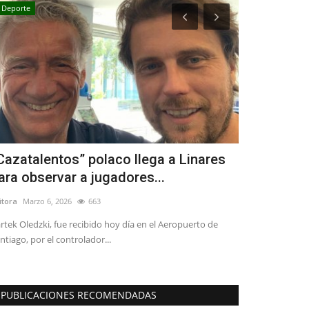
Deporte
Tribunales
Cazatalentos” polaco llega a Linares
(VIDEO) Pr
ara observar a jugadores...
sexual cont
itora
Marzo 6, 2026
663
Editora
Abril 20, 2
rtek Oledzki, fue recibido hoy día en el Aeropuerto de
El acusado, Ser
ntiago, por el controlador...
de educación musi
PUBLICACIONES RECOMENDADAS