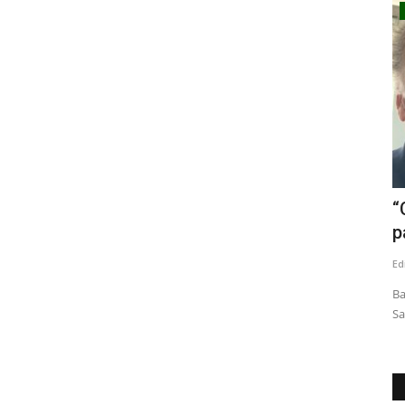
Política
l de
(VIDEO) Senadora Vodanovic confirmó
“
que partidos de la...
p
Editora
Julio 9, 2026
202
Ed
nte de la
Ba
Sa