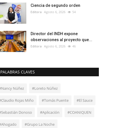
Ciencia de segundo orden
Editora
Agosto 6, 2026
54
Director del INDH expone
observaciones al proyecto que...
Editora
Agosto 6, 2026
46
PALABRAS CLAVES
#Nancy Núñez
#Loreto Núñez
#Claudio Rojas Miño
#Tomás Puente
#El Sauce
#Sebastián Donoso
#Aplicación
#COANIQUEN
#Ahogado
#Grupo La Noche