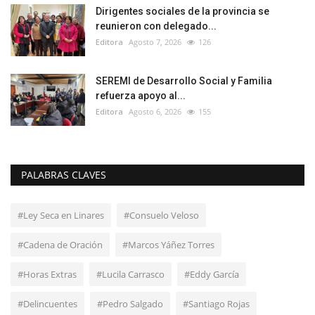
Dirigentes sociales de la provincia se
reunieron con delegado...
Editora
Agosto 7, 2026
126
SEREMI de Desarrollo Social y Familia
refuerza apoyo al...
Editora
Agosto 6, 2026
155
PALABRAS CLAVES
#Ley Seca en Linares
#Consuelo Veloso
#Cadena de Oración
#Marcos Yáñez Torres
#Horas Extras
#Lucila Carrasco
#Eddy García
#Delincuentes
#Pedro Salgado
#Santiago Rojas