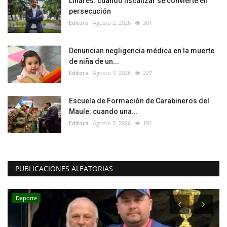
Linares: cuando fiscalizar se convierte en
persecución
Editora
Agosto 2, 2026
301
Denuncian negligencia médica en la muerte
de niña de un...
Editora
Agosto 1, 2026
227
Escuela de Formación de Carabineros del
Maule: cuando una...
Editora
Agosto 3, 2026
191
PUBLICACIONES ALEATORIAS
Deporte