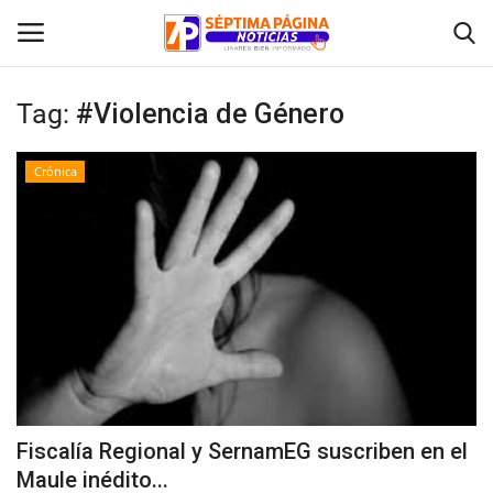
Tag:
#Violencia de Género
Inicio
Crónica
Crónica
Policial
Tribunales
Deporte
Política
Fiscalía Regional y SernamEG suscriben en el
Maule inédito...
Espectáculos