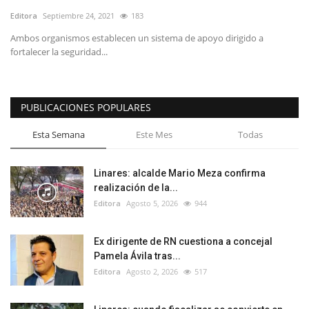
Editora
Septiembre 24, 2021
183
Ambos organismos establecen un sistema de apoyo dirigido a
fortalecer la seguridad...
PUBLICACIONES POPULARES
Esta Semana
Este Mes
Todas
Linares: alcalde Mario Meza confirma
realización de la...
Editora
Agosto 5, 2026
944
Ex dirigente de RN cuestiona a concejal
Pamela Ávila tras...
Editora
Agosto 2, 2026
517