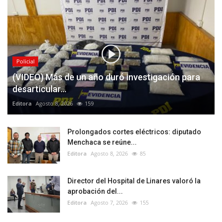
Policial
(VIDEO) Más de un año duró investigación para
desarticular...
Editora
Agosto 8, 2026
159
Prolongados cortes eléctricos: diputado
Menchaca se reúne...
Editora
Agosto 8, 2026
85
Director del Hospital de Linares valoró la
aprobación del...
Editora
Agosto 7, 2026
155