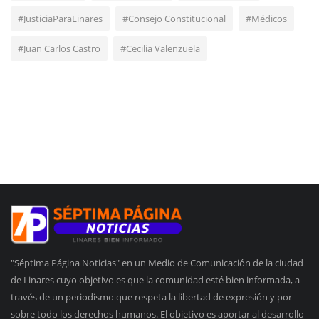
#JusticiaParaLinares
#Consejo Constitucional
#Médicos
#Juan Carlos Castro
#Cecilia Valenzuela
"Séptima Página Noticias" en un Medio de Comunicación de la ciudad
de Linares cuyo objetivo es que la comunidad esté bien informada, a
través de un periodismo que respeta la libertad de expresión y por
sobre todo los derechos humanos. El objetivo es aportar al desarrollo