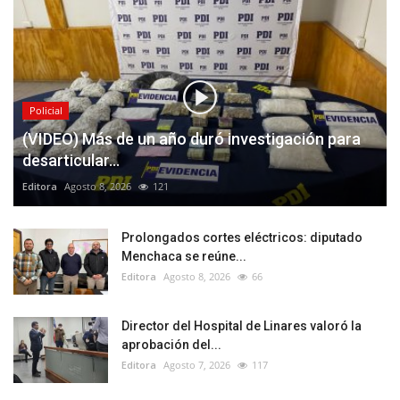
Policial
(VIDEO) Más de un año duró investigación para
desarticular...
Editora
Agosto 8, 2026
121
Prolongados cortes eléctricos: diputado
Menchaca se reúne...
Editora
Agosto 8, 2026
66
Director del Hospital de Linares valoró la
aprobación del...
Editora
Agosto 7, 2026
117