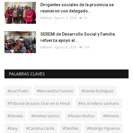
Dirigentes sociales de la provincia se
reunieron con delegado...
Editora
Agosto 7, 2026
92
SEREMI de Desarrollo Social y Familia
refuerza apoyo al...
Editora
Agosto 6, 2026
134
PALABRAS CLAVES
#José Prado
#Bernardita Fuentes
#Daniel Rodríguez
#Tribunal de Juicio Oran en lo Penal
#No al relleno sanitario
#Daniela
#Andrea Santos
#Álvaro Muñoz
#Minería
#Easy
#Carolina Cerda
#Desfiles
#Rodrigo Figueroa