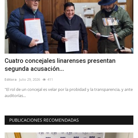
ta
Cuatro concejales linarenses presentan
T
segunda acusación...
C
Editora
Julio 29, 2026
411
Ed
o,
"El rol de un concejal es velar por la probidad y la transparencia, y ante
auditorías...
PUBLICACIONES RECOMENDADAS