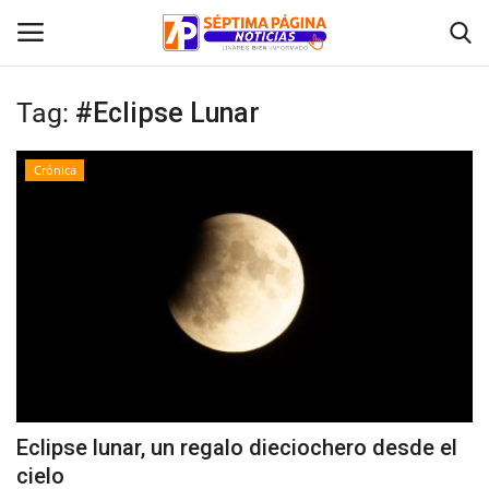
Tag:
#Eclipse Lunar
Inicio
Crónica
Crónica
Policial
Tribunales
Deporte
Política
Eclipse lunar, un regalo dieciochero desde el
cielo
Espectáculos