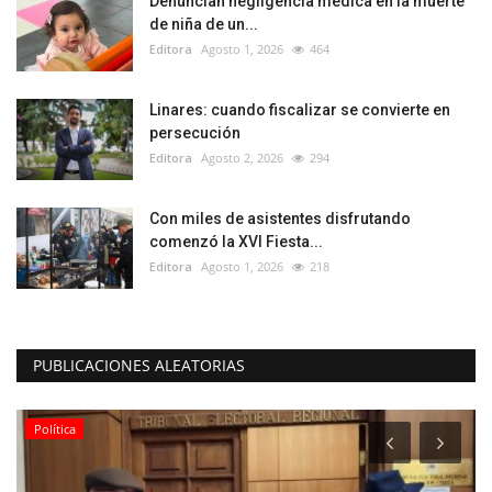
Denuncian negligencia médica en la muerte
de niña de un...
Editora
Agosto 1, 2026
464
Linares: cuando fiscalizar se convierte en
persecución
Editora
Agosto 2, 2026
294
Con miles de asistentes disfrutando
comenzó la XVI Fiesta...
Editora
Agosto 1, 2026
218
PUBLICACIONES ALEATORIAS
Política