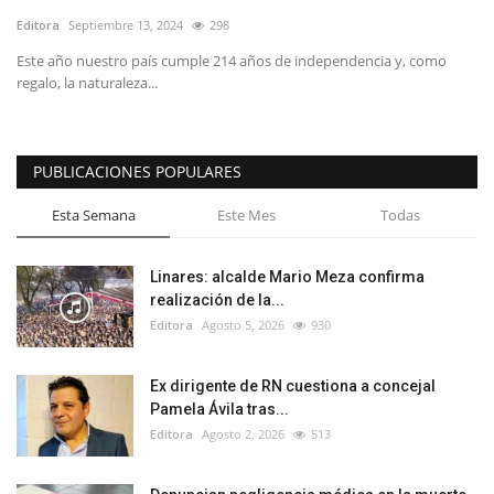
Editora
Septiembre 13, 2024
298
Este año nuestro país cumple 214 años de independencia y, como
regalo, la naturaleza...
PUBLICACIONES POPULARES
Esta Semana
Este Mes
Todas
Linares: alcalde Mario Meza confirma
realización de la...
Editora
Agosto 5, 2026
930
Ex dirigente de RN cuestiona a concejal
Pamela Ávila tras...
Editora
Agosto 2, 2026
513