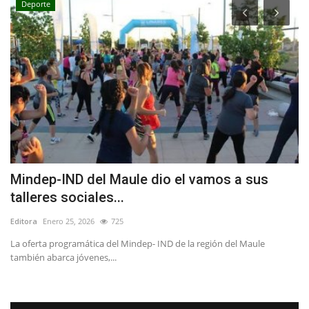
Deporte
Mindep-IND del Maule dio el vamos a sus
¿
talleres sociales...
d
Editora
Enero 25, 2026
725
Ed
La oferta programática del Mindep- IND de la región del Maule
El
también abarca jóvenes,...
Pr