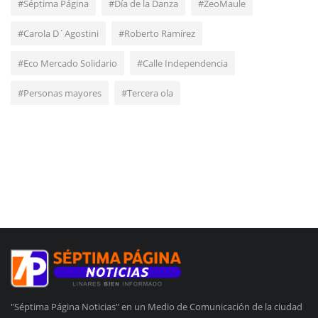
#Séptima Página
#Día de la Danza
#ZeoMaule
#Carola D´Agostini
#Roberto Ramírez
#Eco Mercado Solidario
#Calle Independencia
#Personas mayores
#Tercera ola
"Séptima Página Noticias" en un Medio de Comunicación de la ciudad