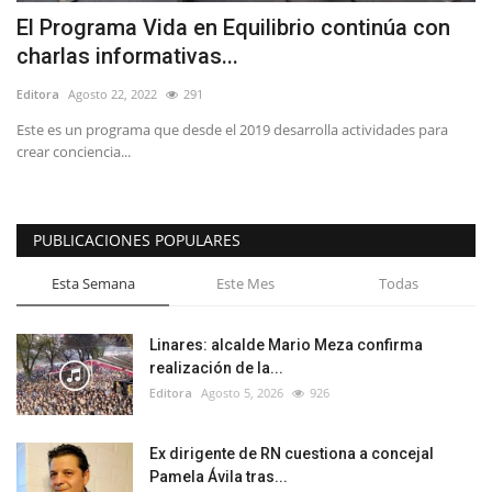
El Programa Vida en Equilibrio continúa con
charlas informativas...
Editora
Agosto 22, 2022
291
Este es un programa que desde el 2019 desarrolla actividades para
crear conciencia...
PUBLICACIONES POPULARES
Esta Semana
Este Mes
Todas
Linares: alcalde Mario Meza confirma
realización de la...
Editora
Agosto 5, 2026
926
Ex dirigente de RN cuestiona a concejal
Pamela Ávila tras...