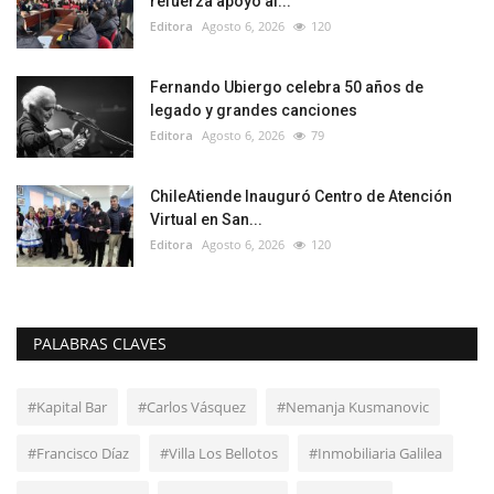
refuerza apoyo al...
Editora
Agosto 6, 2026
120
Fernando Ubiergo celebra 50 años de
legado y grandes canciones
Editora
Agosto 6, 2026
79
ChileAtiende Inauguró Centro de Atención
Virtual en San...
Editora
Agosto 6, 2026
120
PALABRAS CLAVES
#Kapital Bar
#Carlos Vásquez
#Nemanja Kusmanovic
#Francisco Díaz
#Villa Los Bellotos
#Inmobiliaria Galilea