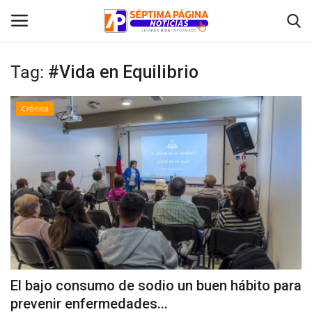
Tag:
#Vida en Equilibrio
Inicio
Crónica
Crónica
Policial
Tribunales
Deporte
Política
El bajo consumo de sodio un buen hábito para
prevenir enfermedades...
Espectáculos