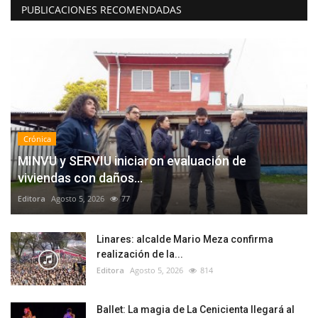
PUBLICACIONES RECOMENDADAS
Crónica
MINVU y SERVIU iniciaron evaluación de
viviendas con daños...
Editora
Agosto 5, 2026
77
Linares: alcalde Mario Meza confirma
realización de la...
Editora
Agosto 5, 2026
814
Ballet: La magia de La Cenicienta llegará al