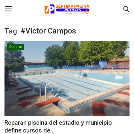
Tag:
#Víctor Campos
Inicio
Deporte
Crónica
Policial
Tribunales
Deporte
Política
Reparan piscina del estadio y municipio
define cursos de...
Espectáculos