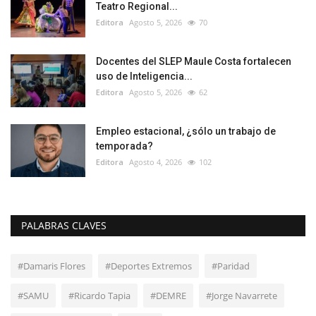
Teatro Regional...
Editora
Agosto 5, 2026
70
Docentes del SLEP Maule Costa fortalecen
uso de Inteligencia...
Editora
Agosto 5, 2026
62
Empleo estacional, ¿sólo un trabajo de
temporada?
Editora
Agosto 4, 2026
102
PALABRAS CLAVES
#Damaris Flores
#Deportes Extremos
#Paridad
#SAMU
#Ricardo Tapia
#DEMRE
#Jorge Navarrete