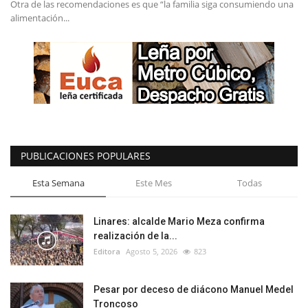
Otra de las recomendaciones es que “la familia siga consumiendo una
alimentación...
PUBLICACIONES POPULARES
Esta Semana
Este Mes
Todas
Linares: alcalde Mario Meza confirma
realización de la...
Editora
Agosto 5, 2026
823
Pesar por deceso de diácono Manuel Medel
Troncoso