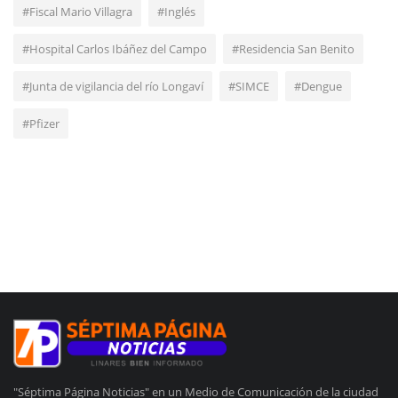
#Fiscal Mario Villagra
#Inglés
#Hospital Carlos Ibáñez del Campo
#Residencia San Benito
#Junta de vigilancia del río Longaví
#SIMCE
#Dengue
#Pfizer
"Séptima Página Noticias" en un Medio de Comunicación de la ciudad