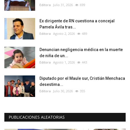
Editora
Julio 31, 2026
699
Ex dirigente de RN cuestiona a concejal
Pamela Ávila tras...
Editora
Agosto 2, 2026
489
Denuncian negligencia médica en la muerte
de niña de un...
Editora
Agosto 1, 2026
443
Diputado por el Maule sur, Cristián Menchaca
desestima...
Editora
Julio 30, 2026
355
PUBLICACIONES ALEATORIAS