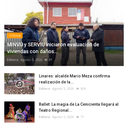
Crónica
MINVU y SERVIU iniciaron evaluación de
viviendas con daños...
Editora
Agosto 5, 2026
81
Linares: alcalde Mario Meza confirma
realización de la...
Editora
Agosto 5, 2026
824
Ballet: La magia de La Cenicienta llegará al
Teatro Regional...
Editora
Agosto 5, 2026
71