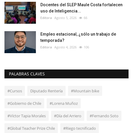
Docentes del SLEP Maule Costa fortalecen
uso de Inteligencia...
Editora
Agosto 5, 2026
66
Empleo estacional, ¿sólo un trabajo de
temporada?
Editora
Agosto 4, 2026
106
PALABRAS CLAVES
#Cursos
Diputado Rentería
#Mountain bike
#Gobierno de Chile
#Lorena Muñoz
#Víctor Tapia Morales
#Día del Arriero
#Fernando Soto
#Global Teacher Prize Chile
#Riego tecnificado