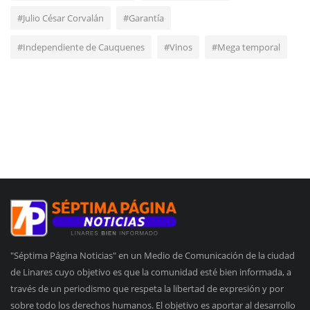
#Julio César Corvalán
#Garantía
#Independiente de Cauquenes
#Vinos
#Mega temporal
"Séptima Página Noticias" en un Medio de Comunicación de la ciudad
de Linares cuyo objetivo es que la comunidad esté bien informada, a
través de un periodismo que respeta la libertad de expresión y por
sobre todo los derechos humanos. El objetivo es aportar al desarrollo