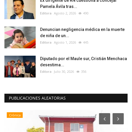
Ex dirigente de RN cuestiona a concejal
Pamela Ávila tras...
Editora
Agosto 2, 2026
490
Denuncian negligencia médica en la muerte
de niña de un...
Editora
Agosto 1, 2026
445
Diputado por el Maule sur, Cristián Menchaca
desestima...
Editora
Julio 30, 2026
356
PUBLICACIONES ALEATORIAS
Crónica