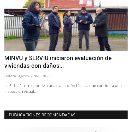
MINVU y SERVIU iniciaron evaluación de
J
viviendas con daños...
I
Editora
Agosto 5, 2026
81
Ed
La Ficha 2 corresponde a una evaluación técnica que considera una
El
inspección visual...
“O
PUBLICACIONES RECOMENDADAS