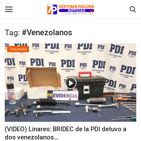
Tag:
#Venezolanos
Inicio
Tribunales
Crónica
Policial
Tribunales
Deporte
Política
(VIDEO) Linares: BRIDEC de la PDI detuvo a
dos venezolanos...
Espectáculos