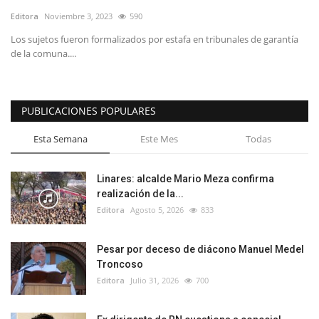
Editora
Noviembre 3, 2023
590
Los sujetos fueron formalizados por estafa en tribunales de garantía
de la comuna....
PUBLICACIONES POPULARES
Esta Semana
Este Mes
Todas
Linares: alcalde Mario Meza confirma
realización de la...
Editora
Agosto 5, 2026
833
Pesar por deceso de diácono Manuel Medel
Troncoso
Editora
Julio 31, 2026
700