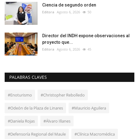
Ciencia de segundo orden
Editora
Agosto 6, 2026
50
Director del INDH expone observaciones al
proyecto que...
Editora
Agosto 6, 2026
45
PALABRAS CLAVES
#Enoturismo
#Christopher Rebolledo
#Odeón de la Plaza de Linares
#Mauricio Aguilera
#Daniela Rojas
#Álvaro Illanes
#Defensoría Regional del Maule
#Clínica Macromédica