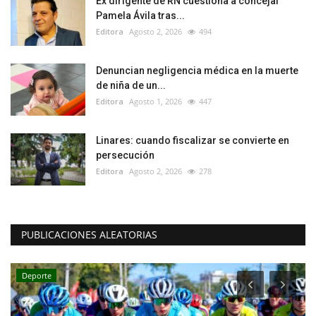
Ex dirigente de RN cuestiona a concejal
Pamela Ávila tras...
Editora
Agosto 2, 2026
494
Denuncian negligencia médica en la muerte
de niña de un...
Editora
Agosto 1, 2026
447
Linares: cuando fiscalizar se convierte en
persecución
Editora
Agosto 2, 2026
278
PUBLICACIONES ALEATORIAS
Deporte