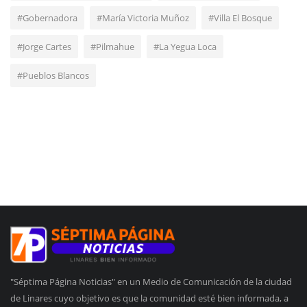
#Gobernadora
#María Victoria Muñoz
#Villa El Bosque
#Jorge Cartes
#Pilmahue
#La Yegua Loca
#Pueblos Blancos
"Séptima Página Noticias" en un Medio de Comunicación de la ciudad
de Linares cuyo objetivo es que la comunidad esté bien informada, a