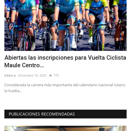
n
Abiertas las inscripciones para Vuelta Ciclista
(
Maule Centro...
S
Editora
Diciembre 19, 2025
775
Ed
os
Considerada la carrera más importante del calendario nacional rutero,
De
la Vuelta...
di
PUBLICACIONES RECOMENDADAS