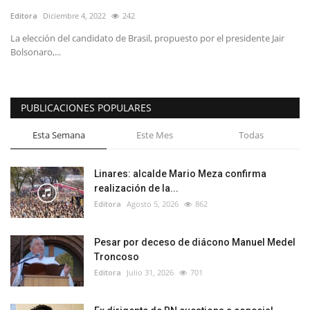
Editora
Diciembre 4, 2022
242
La elección del candidato de Brasil, propuesto por el presidente Jair
Bolsonaro,...
PUBLICACIONES POPULARES
Esta Semana
Este Mes
Todas
Linares: alcalde Mario Meza confirma
realización de la...
Editora
Agosto 5, 2026
862
Pesar por deceso de diácono Manuel Medel
Troncoso
Editora
Julio 31, 2026
701