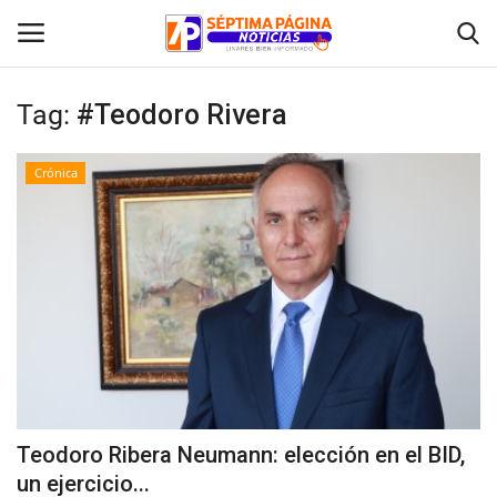
Tag:
#Teodoro Rivera
Inicio
Crónica
Crónica
Policial
Tribunales
Deporte
Política
Teodoro Ribera Neumann: elección en el BID,
un ejercicio...
Espectáculos