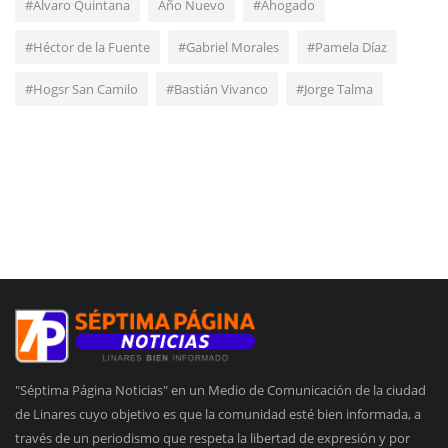
#Álvaro Quintana
Año Nuevo
#Ahogado
#Héctor de la Fuente
#Gabriel Morales
#Pamela Díaz
#Hogsr San Camilo
#Bastián Vivanco
#Jorge Talma
"Séptima Página Noticias" en un Medio de Comunicación de la ciudad
de Linares cuyo objetivo es que la comunidad esté bien informada, a
través de un periodismo que respeta la libertad de expresión y por