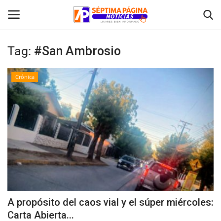
Tag:
#San Ambrosio
Inicio
Crónica
Crónica
Policial
Tribunales
Deporte
Política
A propósito del caos vial y el súper miércoles:
Carta Abierta...
Espectáculos