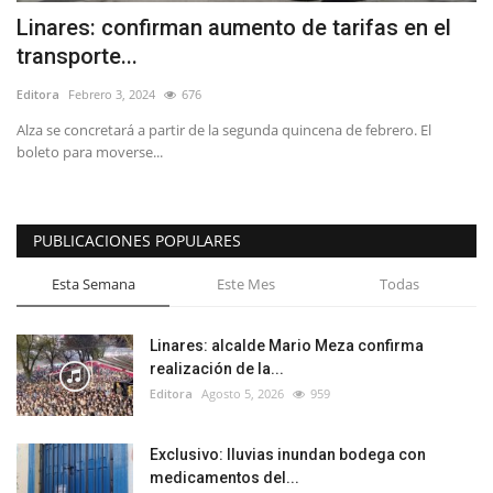
Linares: confirman aumento de tarifas en el
transporte...
Editora
Febrero 3, 2024
676
Alza se concretará a partir de la segunda quincena de febrero. El
boleto para moverse...
PUBLICACIONES POPULARES
Esta Semana
Este Mes
Todas
Linares: alcalde Mario Meza confirma
realización de la...
Editora
Agosto 5, 2026
959
Exclusivo: lluvias inundan bodega con
medicamentos del...