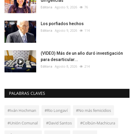
dirigencias
Editora
Agosto 9, 2026
76
Los porfiados hechos
Editora
Agosto 9, 2026
114
(VIDEO) Más de un año duró investigación
para desarticular...
Editora
Agosto 8, 2026
214
PALABRAS CLAVES
#Iván Hochman
#Rïo Longaví
#No más femicidios
#Unión Comunal
#David Santos
#Colbún-Machicura