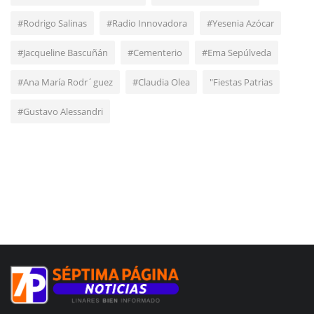
#Rodrigo Salinas
#Radio Innovadora
#Yesenia Azócar
#Jacqueline Bascuñán
#Cementerio
#Ema Sepúlveda
#Ana María Rodr´guez
#Claudia Olea
"Fiestas Patrias
#Gustavo Alessandri