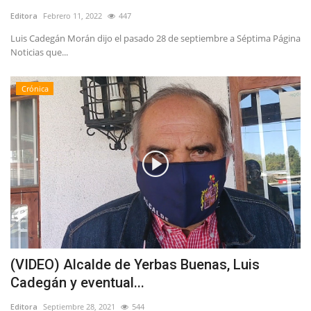
Editora
Febrero 11, 2022
447
Luis Cadegán Morán dijo el pasado 28 de septiembre a Séptima Página
Noticias que...
Crónica
(VIDEO) Alcalde de Yerbas Buenas, Luis
Cadegán y eventual...
Editora
Septiembre 28, 2021
544