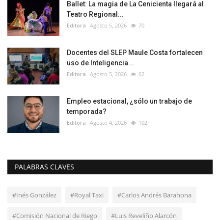
Ballet: La magia de La Cenicienta llegará al
Teatro Regional...
Editora
Agosto 5, 2026
70
Docentes del SLEP Maule Costa fortalecen
uso de Inteligencia...
Editora
Agosto 5, 2026
62
Empleo estacional, ¿sólo un trabajo de
temporada?
Editora
Agosto 4, 2026
102
PALABRAS CLAVES
#Inés González
#Royal Taxi
#Carlos Andrés Barahona
#Comisión Nacional de Riego
#Luis Reveliño Alarcón