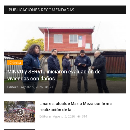
PUBLICACIONES RECOMENDADAS
Crónica
MINVU y SERVIU iniciaron evaluación de
viviendas con daños...
Editora
Agosto 5, 2026
77
Linares: alcalde Mario Meza confirma
realización de la...
Editora
Agosto 5, 2026
814