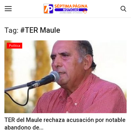
Tag:
#TER Maule
Inicio
Política
Crónica
Policial
Tribunales
Deporte
Política
TER del Maule rechaza acusación por notable
abandono de...
Espectáculos