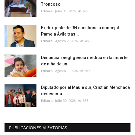
Troncoso
Editora
Julio 31, 2026
699
Ex dirigente de RN cuestiona a concejal
Pamela Ávila tras...
Editora
Agosto 2, 2026
489
Denuncian negligencia médica en la muerte
de niña de un...
Editora
Agosto 1, 2026
443
Diputado por el Maule sur, Cristián Menchaca
desestima...
Editora
Julio 30, 2026
355
PUBLICACIONES ALEATORIAS