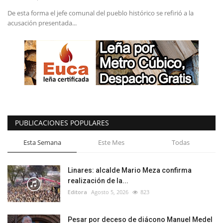
De esta forma el jefe comunal del pueblo histórico se refirió a la
acusación presentada...
PUBLICACIONES POPULARES
Esta Semana
Este Mes
Todas
Linares: alcalde Mario Meza confirma
realización de la...
Editora
Agosto 5, 2026
823
Pesar por deceso de diácono Manuel Medel