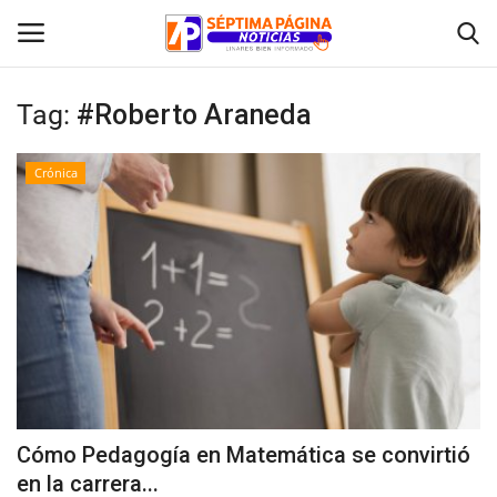
Tag:
#Roberto Araneda
Inicio
Crónica
Crónica
Policial
Tribunales
Deporte
Política
Cómo Pedagogía en Matemática se convirtió
en la carrera...
Espectáculos