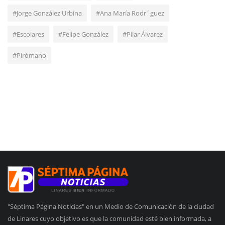
#Jorge González Urbina
#Ana María Rodr´guez
#Escolares
#Felipe González
#Pilar Álvarez
#Pirómano
"Séptima Página Noticias" en un Medio de Comunicación de la ciudad
de Linares cuyo objetivo es que la comunidad esté bien informada, a