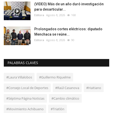
(VIDEO) Más de un año duró investigación
para desarticular...
Editora
Agosto 8, 2026
168
Prolongados cortes eléctricos: diputado
Menchaca se reúne...
Editora
Agosto 8, 2026
90
PALABRAS CLAVES
#Laura Villalobos
#Guillermo Riquelme
#Consejo Local de Deportes
#Raúl Casanova
#Haitiano
#Séptima Página Noticias
#Cambio climático
#Movimiento Achibueno
#Triatlón