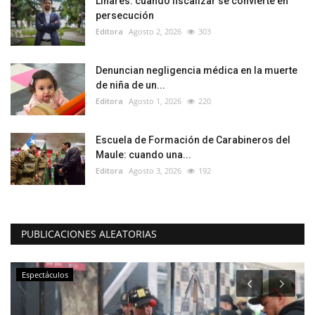
Linares: cuando fiscalizar se convierte en
persecución
Editora
Agosto 2, 2026
303
Denuncian negligencia médica en la muerte
de niña de un...
Editora
Agosto 1, 2026
220
Escuela de Formación de Carabineros del
Maule: cuando una...
Editora
Agosto 3, 2026
192
PUBLICACIONES ALEATORIAS
Espectáculos