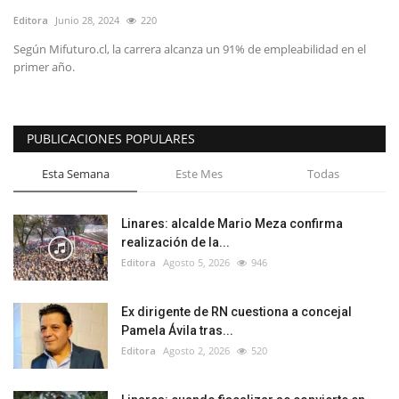
Editora
Junio 28, 2024
220
Según Mifuturo.cl, la carrera alcanza un 91% de empleabilidad en el
primer año.
PUBLICACIONES POPULARES
Esta Semana
Este Mes
Todas
Linares: alcalde Mario Meza confirma
realización de la...
Editora
Agosto 5, 2026
946
Ex dirigente de RN cuestiona a concejal
Pamela Ávila tras...
Editora
Agosto 2, 2026
520