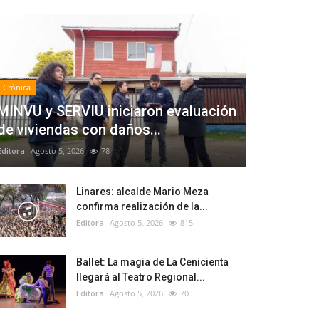
Crónica
MINVU y SERVIU iniciaron evaluación
de viviendas con daños...
Editora
Agosto 5, 2026
78
Linares: alcalde Mario Meza
confirma realización de la...
Editora
Agosto 5, 2026
815
Ballet: La magia de La Cenicienta
llegará al Teatro Regional...
Editora
Agosto 5, 2026
70