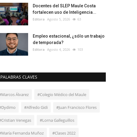
Docentes del SLEP Maule Costa
fortalecen uso de Inteligencia...
Editora
Agosto 5, 2026
63
Empleo estacional, ¿sólo un trabajo
de temporada?
Editora
Agosto 4, 2026
103
PALABRAS CLAVES
#Marcos Álvarez
#Colegio Médico del Maule
#Dydimo
#Alfredo Gidi
#Juan Francisco Flores
#Cristian Venegas
#Lorna Galleguillos
#María Fernanda Muñoz
#Clases 2022