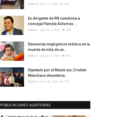
Editora
Julio 31, 2026
699
Ex dirigente de RN cuestiona a
concejal Pamela Ávila tras...
Editora
Agosto 2, 2026
489
Denuncian negligencia médica en la
muerte de niña de un...
Editora
Agosto 1, 2026
443
Diputado por el Maule sur, Cristián
Menchaca desestima...
Editora
Julio 30, 2026
355
PUBLICACIONES ALEATORIAS