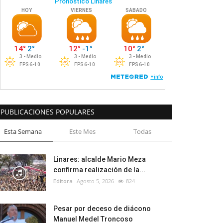
PUBLICACIONES POPULARES
Esta Semana
Este Mes
Todas
Linares: alcalde Mario Meza
confirma realización de la...
Editora
Agosto 5, 2026
824
Pesar por deceso de diácono
Manuel Medel Troncoso