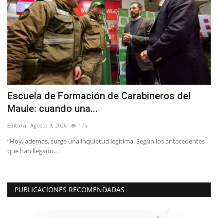
Escuela de Formación de Carabineros del
(
Maule: cuando una...
h
Editora
Agosto 3, 2026
175
Ed
“Hoy, además, surge una inquietud legítima. Según los antecedentes
“L
que han llegado...
in
PUBLICACIONES RECOMENDADAS