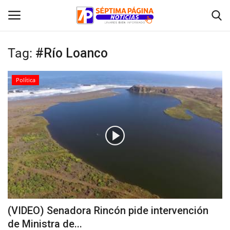
Tag:
#Río Loanco
Inicio
Política
Crónica
Policial
Tribunales
Deporte
Política
(VIDEO) Senadora Rincón pide intervención
de Ministra de...
Espectáculos