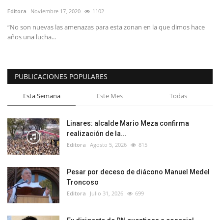
Editora
Noviembre 17, 2020
1102
“No son nuevas las amenazas para esta zonan en la que dimos hace
años una lucha...
PUBLICACIONES POPULARES
Esta Semana
Este Mes
Todas
Linares: alcalde Mario Meza confirma
realización de la...
Editora
Agosto 5, 2026
815
Pesar por deceso de diácono Manuel Medel
Troncoso
Editora
Julio 31, 2026
699