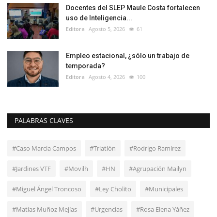
Docentes del SLEP Maule Costa fortalecen
uso de Inteligencia...
Editora
Agosto 5, 2026
61
Empleo estacional, ¿sólo un trabajo de
temporada?
Editora
Agosto 4, 2026
100
PALABRAS CLAVES
#Caso Marcia Campos
#Triatlón
#Rodrigo Ramírez
#Jardines VTF
#Movilh
#HN
#Agrupación Mailyn
#Miguel Ángel Troncoso
#Ley Cholito
#Municipales
#Matías Muñoz Mejías
#Urgencias
#Rosa Elena Yáñez