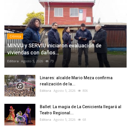
Crónica
MINVU y SERVIU iniciaron evaluación de
viviendas con daños...
Editora
Agosto 5, 2026
73
Linares: alcalde Mario Meza confirma
realización de la...
Editora
Agosto 5, 2026
806
Ballet: La magia de La Cenicienta llegará al
Teatro Regional...
Editora
Agosto 5, 2026
68