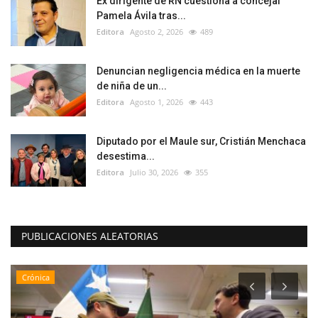
Ex dirigente de RN cuestiona a concejal
Pamela Ávila tras...
Editora
Agosto 2, 2026
489
Denuncian negligencia médica en la muerte
de niña de un...
Editora
Agosto 1, 2026
443
Diputado por el Maule sur, Cristián Menchaca
desestima...
Editora
Julio 30, 2026
355
PUBLICACIONES ALEATORIAS
Crónica