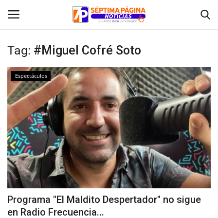
Tag:
#Miguel Cofré Soto
Inicio
Espectáculos
Crónica
Policial
Tribunales
Deporte
Política
Programa "El Maldito Despertador" no sigue
en Radio Frecuencia...
Espectáculos