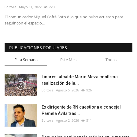
Editora
Mayo 11, 2022
2200
El comunicador Miguel Cofré Soto dijo que no hubo acuerdo para
seguir con el espacio...
PUBLICACIONES POPULARES
Esta Semana
Este Mes
Todas
Linares: alcalde Mario Meza confirma
realización de la...
Editora
Agosto 5, 2026
926
Ex dirigente de RN cuestiona a concejal
Pamela Ávila tras...
Editora
Agosto 2, 2026
511