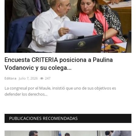
ta
Encuesta CRITERIA posiciona a Paulina
A
Vodanovic y su colega...
V
Editora
Julio 7, 2026
247
Ed
o,
La congresal por el Maule, insistió que uno de sus objetivos es
El
defender los derechos...
di
PUBLICACIONES RECOMENDADAS