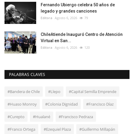
Fernando Ubiergo celebra 50 años de
legado y grandes canciones
Editora
Agosto 6, 2026
79
ChileAtiende Inauguró Centro de Atención
Virtual en San...
Editora
Agosto 6, 2026
120
PALABRAS CLAVES
#Bandera de Chile
#Llepo
#Capital Semilla Emprende
#Huaso Monroy
#Colonia Dignidad
#Francisco Díaz
#Curepto
#Hualané
#Francisco Pedraza
#Franco Ortega
#Ezequiel Plaza
#Guillermo Millapán