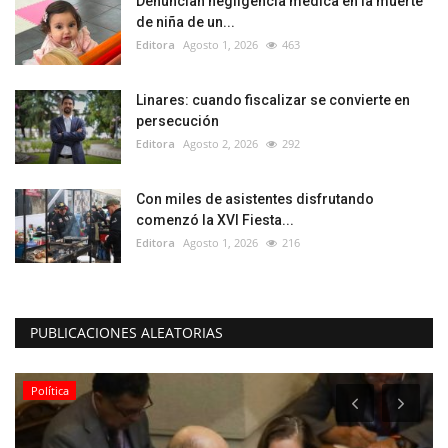
Denuncian negligencia médica en la muerte
de niña de un...
Editora
Agosto 1, 2026
463
Linares: cuando fiscalizar se convierte en
persecución
Editora
Agosto 2, 2026
292
Con miles de asistentes disfrutando
comenzó la XVI Fiesta...
Editora
Agosto 1, 2026
216
PUBLICACIONES ALEATORIAS
Política