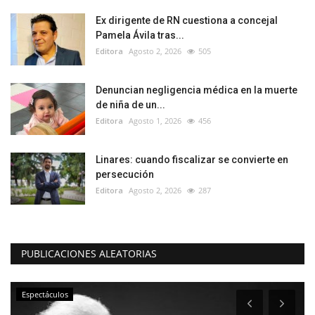
Ex dirigente de RN cuestiona a concejal
Pamela Ávila tras...
Editora
Agosto 2, 2026
505
Denuncian negligencia médica en la muerte
de niña de un...
Editora
Agosto 1, 2026
456
Linares: cuando fiscalizar se convierte en
persecución
Editora
Agosto 2, 2026
287
PUBLICACIONES ALEATORIAS
Espectáculos