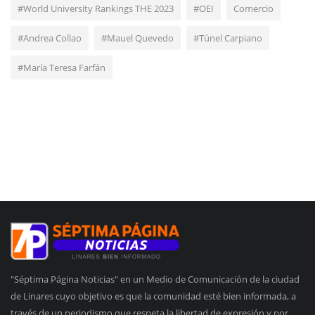
#World University Rankings THE 2023
#OEI
Comercio
#Andrea Collao
#Mauel Quevedo
#Túnel Carpiano
#María Teresa Farfán
"Séptima Página Noticias" en un Medio de Comunicación de la ciudad
de Linares cuyo objetivo es que la comunidad esté bien informada, a
través de un periodismo que respeta la libertad de expresión y por