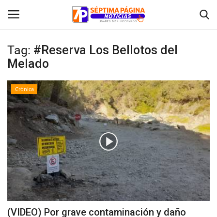
Tag:
#Reserva Los Bellotos del
Melado
Inicio
Crónica
Crónica
Policial
Tribunales
Deporte
Política
(VIDEO) Por grave contaminación y daño
Espectáculos