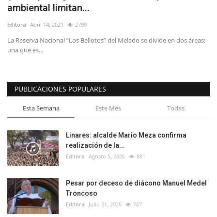
ambiental limitan...
Editora
Abril 14, 2021
2799
La Reserva Nacional “Los Bellotos” del Melado se divide en dos áreas:
una que es...
PUBLICACIONES POPULARES
Esta Semana
Este Mes
Todas
Linares: alcalde Mario Meza confirma
realización de la...
Editora
Agosto 5, 2026
891
Pesar por deceso de diácono Manuel Medel
Troncoso
Editora
Julio 31, 2026
707